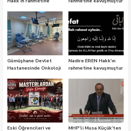
Hakk’ın rahmetine
rahmetine kavuşmuştur
kavuşmuştur
Gümüşhane Devlet
Nadire EREN Hakk’ın
Hastanesinde Onkoloji
rahmetine kavuşmuştur
Kliniği 2 Yılda 5 Bin
Hastaya Hizmet Verdi
Eski Öğrencileri ve
MHP’li Musa Küçük’ten