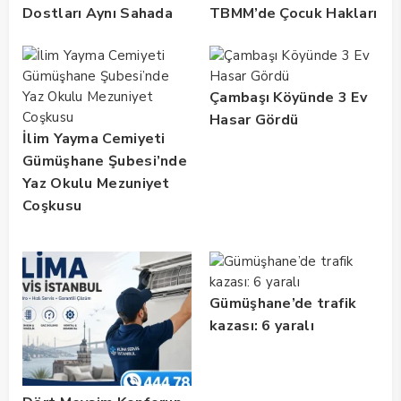
Dostları Aynı Sahada
TBMM’de Çocuk Hakları
Buluştu! Suat Dalman
ve Rehabilitasyon
Unutulmadı
Vurgusu
Çambaşı Köyünde 3 Ev
Hasar Gördü
İlim Yayma Cemiyeti
Gümüşhane Şubesi’nde
Yaz Okulu Mezuniyet
Coşkusu
Gümüşhane’de trafik
kazası: 6 yaralı