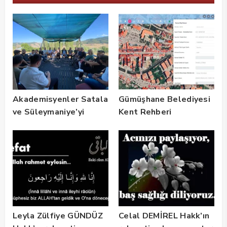
Akademisyenler Satala
Gümüşhane Belediyesi
ve Süleymaniye’yi
Kent Rehberi
Gezdi
Altyapısını Dijital
Ruhsat Bilgi Sistemi
ile Güçlendirdi
Leyla Zülfiye GÜNDÜZ
Celal DEMİREL Hakk’ın