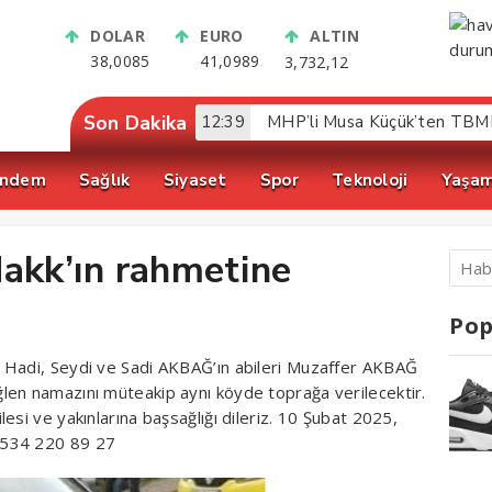
DOLAR
EURO
ALTIN
38,0085
41,0989
3,732,12
Son Dakika
12:39
ndem
Sağlık
Siyaset
Spor
Teknoloji
Yaşa
kk’ın rahmetine
Pop
 Hadi, Seydi ve Sadi AKBAĞ’ın abileri Muzaffer AKBAĞ
len namazını müteakip aynı köyde toprağa verilecektir.
esi ve yakınlarına başsağlığı dileriz. 10 Şubat 2025,
0534 220 89 27