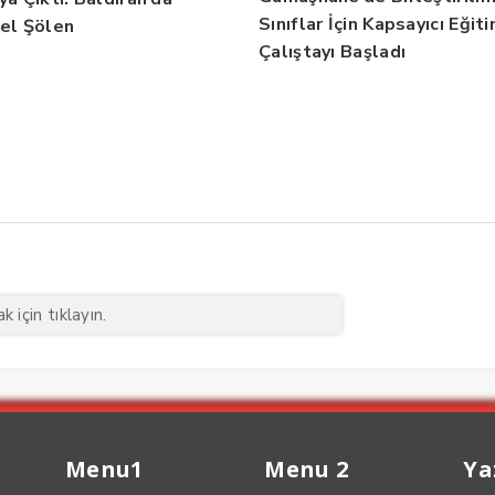
Sınıflar İçin Kapsayıcı Eğit
el Şölen
Çalıştayı Başladı
 için tıklayın.
Menu1
Menu 2
Ya