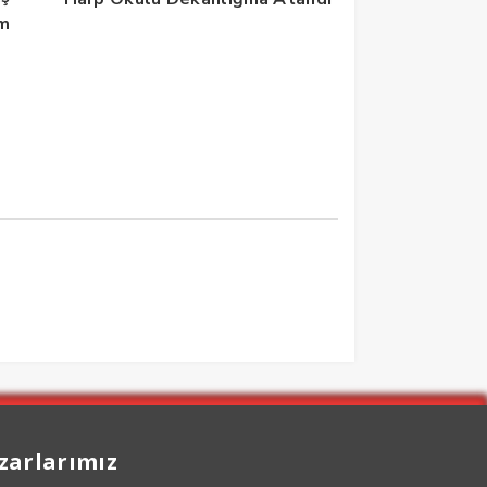
im
zarlarımız