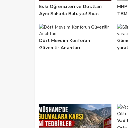
Eski Öğrencileri ve Dostları
MHP’
Aynı Sahada Buluştu! Suat
TBMM
Dalman Unutulmadı
Reha
Dört Mevsim Konforun
Gümü
Güvenilir Anahtarı
yaral
Vadi
Orta