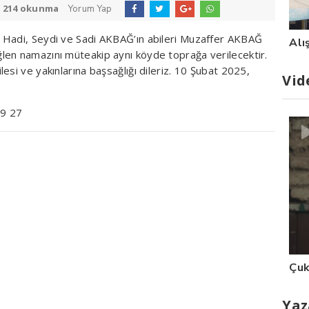
:
214 okunma
Yorum Yap
 Hadi, Seydi ve Sadi AKBAĞ’ın abileri Muzaffer AKBAĞ
Alı
len namazını müteakip aynı köyde toprağa verilecektir.
esi ve yakınlarına başsağlığı dileriz. 10 Şubat 2025,
Vid
89 27
Çuk
Yaz