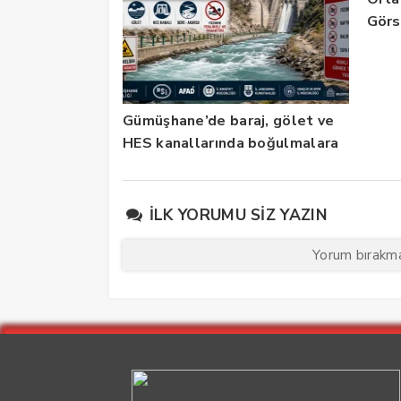
Görs
Gümüşhane’de baraj, gölet ve
HES kanallarında boğulmalara
karşı yeni tedbirler
İLK YORUMU SIZ YAZIN
Yorum bırakmak