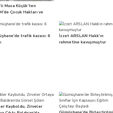
li Musa Küçük’ten
’de Çocuk Hakları ve
bilitasyon Vurgusu
şhane’de trafik kazası: 6
İzzet ARSLAN Hakk’ın
ı
rahmetine kavuşmuştur
ler Kayboldu, Zirveler
Gümüşhane’de Birleştirilm
ya Çıktı: Baldıran’da