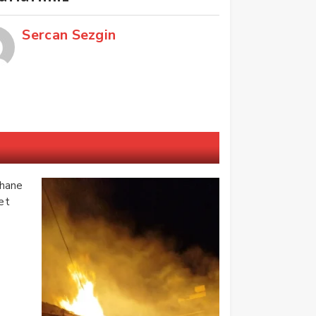
Sercan Sezgin
z