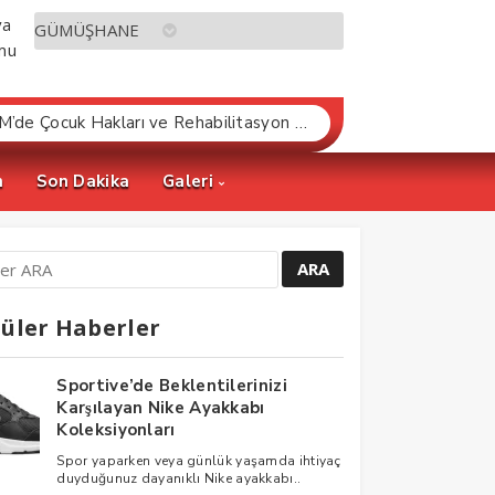
MHP’li Musa Küçük’ten TBMM’de Çocuk Hakları ve Rehabilitasyon Vurgusu
m
Son Dakika
Galeri
üler Haberler
Sportive’de Beklentilerinizi
Karşılayan Nike Ayakkabı
Koleksiyonları
Spor yaparken veya günlük yaşamda ihtiyaç
duyduğunuz dayanıklı Nike ayakkabı..