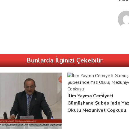
Bunlarda İlginizi Çekebilir
İlim Yayma Cemiyeti
Gümüşhane Şubesi’nde Ya
Okulu Mezuniyet Coşkusu