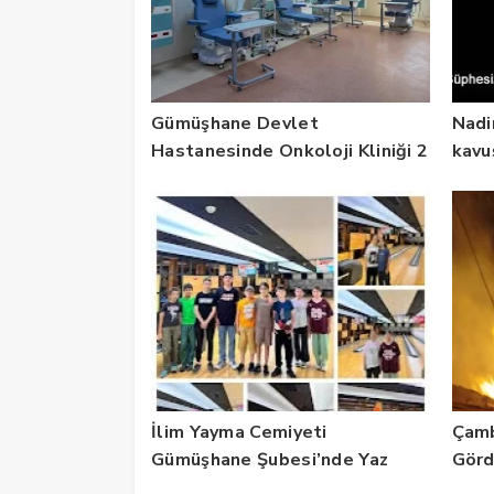
Gümüşhane Devlet
Nadi
Hastanesinde Onkoloji Kliniği 2
kavu
Yılda 5 Bin Hastaya Hizmet
Verdi
İlim Yayma Cemiyeti
Çamb
Gümüşhane Şubesi’nde Yaz
Gör
Okulu Mezuniyet Coşkusu