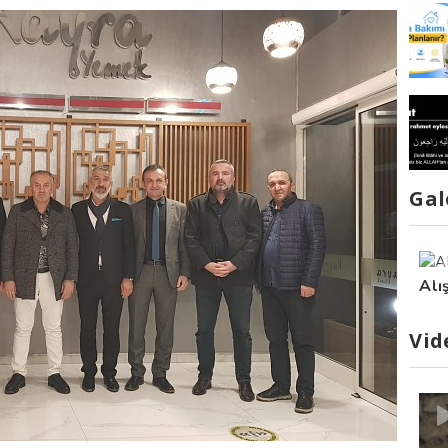
Gal
Alı
Vid