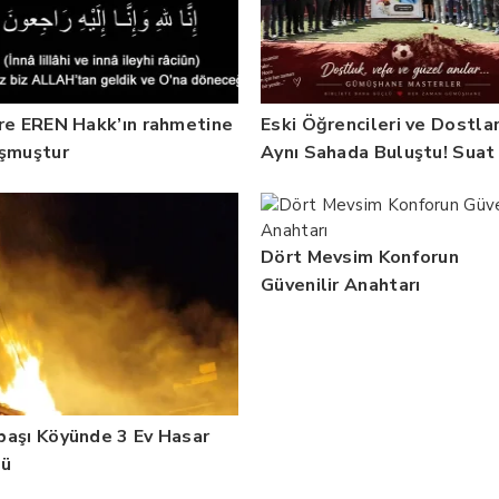
re EREN Hakk’ın rahmetine
Eski Öğrencileri ve Dostlar
şmuştur
Aynı Sahada Buluştu! Suat
Dalman Unutulmadı
Dört Mevsim Konforun
Güvenilir Anahtarı
aşı Köyünde 3 Ev Hasar
dü