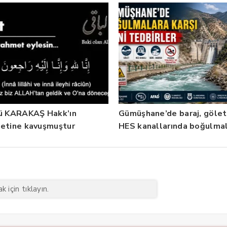
ü KARAKAŞ Hakk’ın
Gümüşhane’de baraj, gölet
etine kavuşmuştur
HES kanallarında boğulma
karşı yeni tedbirler
 için tıklayın.