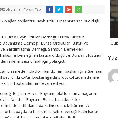
202 okunma
Yorum Yap
olağan toplantısı Bayburtlu iş insanının sahibi olduğu
u, Bursa Bayburtlular Derneği, Bursa Giresun
Çuk
e Dayanışma Derneği, Bursa Ordulular Kültür ve
r ve Yardımlaşma Derneği, Samsun Dernekleri
ımlaşma Derneği’nin kurucu olduğu ve Bursa nüfusunun
Yaz
izlilerin sesi olmak için yola çıktı.
luşunu ilan eden platformun dönem başkanlığına Samsun
seçildi. Erkol’un başkanlığında protokol ziyaretlerine
ak için toplantılarına devam ediyor.
Derneği Başkanı Adem Bayram, platformun amaçlarını
revini ifa eden Bayram, Bursa Karadenizliler
etiminde, istihdamında katkısı olan, kültürüne ve
rin ortak paydada buluşarak, şehre verdiği katkı kadar
evi görecek bir oluşum olarak nitelendirdi.