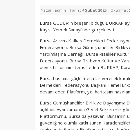
Yazar :
Tarih :
4 Şubat 2025
Okunma :
admin
Bursa GÜDER’in bileşeni olduğu BURKAP aylık 
Kayra Yemek Sanayi’nde gerçekleşti.
Bursa Artvin- Kafkas Dernekleri Federasyon
Federasyonu, Bursa Gümüşhaneliler Birlik v
Yardımlaşma Derneği, Bursa Rizeliler Kültü
Federasyonu, Bursa Trabzon Kültür ve Yard
büyük bir oranını temsil eden BURKAP, Karaden
Bursa basınına güçlü mesajlar vererek kuru
Dernekleri Federasyonu Başkanı Temel Erkol 
devam eden Platform, yol haritasını hazırlam
Bursa Gümüşhaneliler Birlik ve Dayanışma 
açıkladı. Aynı zamanda Genel Sekreterlik gö
Platformu’nu, Bursa’da yaşayan, Bursa’nın ür
güvenliğine olumlu katkı sunan Karadenizlile
şehirden istifade edilebilmeleri için çatı gör