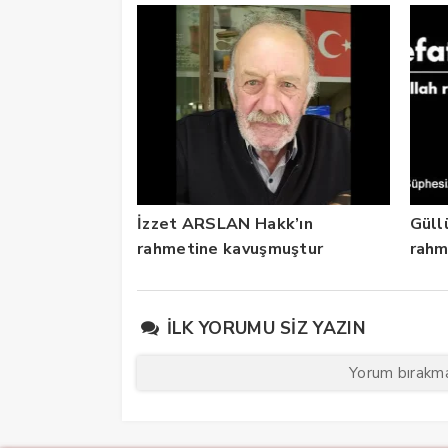
İzzet ARSLAN Hakk’ın
Güll
rahmetine kavuşmuştur
rahm
İLK YORUMU SIZ YAZIN
Yorum bırakmak