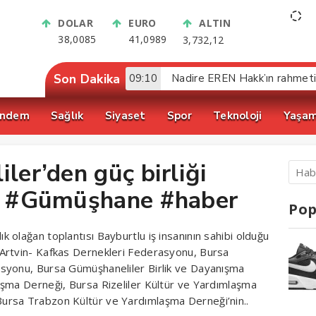
DOLAR
EURO
ALTIN
38,0085
41,0989
3,732,12
Son Dakika
09:10
Nadire EREN Hakk’ın rahmet
ndem
Sağlık
Siyaset
Spor
Teknoloji
Yaşa
ler’den güç birliği
i, #Gümüşhane #haber
Pop
olağan toplantısı Bayburtlu iş insanının sahibi olduğu
Artvin- Kafkas Dernekleri Federasyonu, Bursa
syonu, Bursa Gümüşhaneliler Birlik ve Dayanışma
aşma Derneği, Bursa Rizeliler Kültür ve Yardımlaşma
ursa Trabzon Kültür ve Yardımlaşma Derneği’nin..