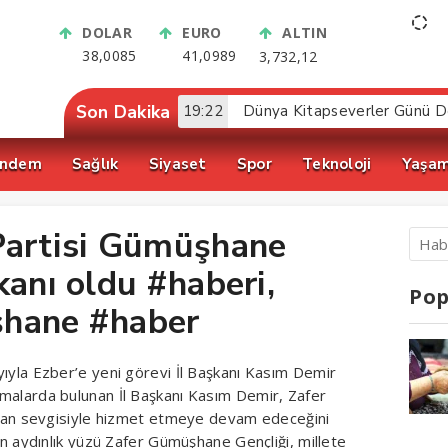
DOLAR
EURO
ALTIN
38,0085
41,0989
3,732,12
Son Dakika
19:22
ndem
Sağlık
Siyaset
Spor
Teknoloji
Yaşa
Partisi Gümüşhane
kanı oldu #haberi,
Pop
şhane #haber
ayıyla Ezber’e yeni görevi İl Başkanı Kasım Demir
lamalarda bulunan İl Başkanı Kasım Demir, Zafer
e vatan sevgisiyle hizmet etmeye devam edeceğini
inin aydınlık yüzü Zafer Gümüşhane Gençliği, millete