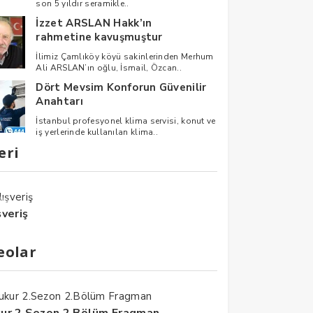
son 5 yıldır seramikle..
İzzet ARSLAN Hakk’ın
rahmetine kavuşmuştur
İlimiz Çamlıköy köyü sakinlerinden Merhum
Ali ARSLAN’ın oğlu, İsmail, Özcan..
Dört Mevsim Konforun Güvenilir
Anahtarı
İstanbul profesyonel klima servisi, konut ve
iş yerlerinde kullanılan klima..
eri
şveriş
eolar
ur 2.Sezon 2.Bölüm Fragman