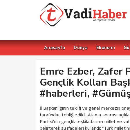
Anasayfa
Dünya
Ekonomi
Gü
Emre Ezber, Zafer 
Gençlik Kolları Baş
#haberleri, #Gümü
İl Başkanlığının teklifi ve genel merkezin on
tarafından tebliğ edildi. Atama sonrası açık
Partisi’nin gençlik teşkilatlarının millet v
belirterek şu ifadeleri kullandı: “Türk millet