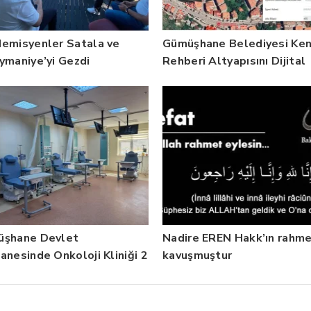
emisyenler Satala ve
Gümüşhane Belediyesi Ke
ymaniye’yi Gezdi
Rehberi Altyapısını Dijital
Ruhsat Bilgi Sistemi ile
Güçlendirdi
şhane Devlet
Nadire EREN Hakk’ın rahme
anesinde Onkoloji Kliniği 2
kavuşmuştur
a 5 Bin Hastaya Hizmet
i