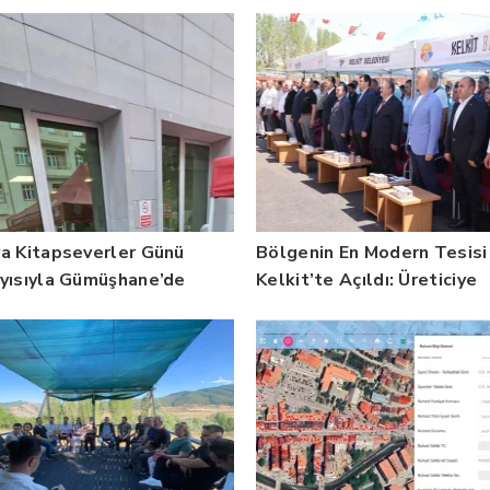
a Kitapseverler Günü
Bölgenin En Modern Tesisi
yısıyla Gümüşhane’de
Kelkit’te Açıldı: Üreticiye
ür Buluşması
Büyük Müjde!
ekleştirildi