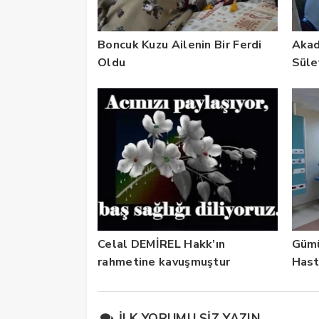
Boncuk Kuzu Ailenin Bir Ferdi
Akad
Oldu
Süle
Celal DEMİREL Hakk’ın
Gümü
rahmetine kavuşmuştur
Hast
Yıld
Verd
İLK YORUMU SIZ YAZIN