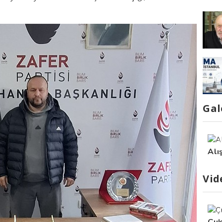
Gal
Alı
Vid
Çuk