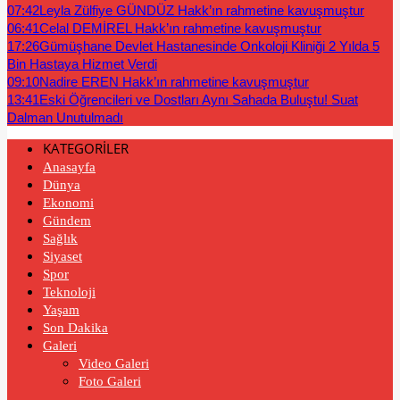
07:42
Leyla Zülfiye GÜNDÜZ Hakk’ın rahmetine kavuşmuştur
06:41
Celal DEMİREL Hakk’ın rahmetine kavuşmuştur
17:26
Gümüşhane Devlet Hastanesinde Onkoloji Kliniği 2 Yılda 5
Bin Hastaya Hizmet Verdi
09:10
Nadire EREN Hakk’ın rahmetine kavuşmuştur
13:41
Eski Öğrencileri ve Dostları Aynı Sahada Buluştu! Suat
Dalman Unutulmadı
KATEGORİLER
Anasayfa
Dünya
Ekonomi
Gündem
Sağlık
Siyaset
Spor
Teknoloji
Yaşam
Son Dakika
Galeri
Video Galeri
Foto Galeri