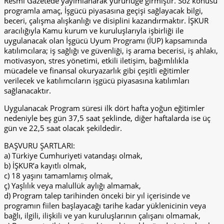
Resmi Gazetede yayımlanarak yürürlüğe girmiştir. Söz konusu
programla amaç, İşgücü piyasasına geçişi sağlayacak bilgi,
beceri, çalışma alışkanlığı ve disiplini kazandırmaktır. İŞKUR
aracılığıyla Kamu kurum ve kuruluşlarıyla işbirliği ile
uygulanacak olan İşgücü Uyum Programı (İUP) kapsamında
katılımcılara; iş sağlığı ve güvenliği, iş arama becerisi, iş ahlakı,
motivasyon, stres yönetimi, etkili iletişim, bağımlılıkla
mücadele ve finansal okuryazarlık gibi çeşitli eğitimler
verilecek ve katılımcıların işgücü piyasasına katılımları
sağlanacaktır.
Uygulanacak Program süresi ilk dört hafta yoğun eğitimler
nedeniyle beş gün 37,5 saat şeklinde, diğer haftalarda ise üç
gün ve 22,5 saat olacak şekildedir.
BAŞVURU ŞARTLARI:
a) Türkiye Cumhuriyeti vatandaşı olmak,
b) İŞKUR’a kayıtlı olmak,
c) 18 yaşını tamamlamış olmak,
ç) Yaşlılık veya malullük aylığı almamak,
d) Program talep tarihinden önceki bir yıl içerisinde ve
programın fiilen başlayacağı tarihe kadar yüklenicinin veya
bağlı, ilgili, ilişkili ve yan kuruluşlarının çalışanı olmamak,