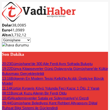
Dolar
38,0085
Euro
41,0989
Altın
3,732,12
Son Dakika
20:23
Gümüşhane’de 300 Aile Ferdi Aynı Sofrada Buluştu
19:22
Dünya Kitapseverler Günü Dolayısıyla Gümüşhane’de Kültür
Buluşması Gerçekleştirildi
13:16
Bölgenin En Modern Tesisi Kelkit’te Açıldı: Üreticiye Büyük
Müjde!
11:14
Kürtün Kırgeriş Köyü Yolunda Feci Kaza: 1 Ölü, 2 Yaralı
08:11
Boncuk Kuzu Ailenin Bir Ferdi Oldu
10:45
Akademisyenler Satala ve Süleymaniye’yi Gezdi
09:44
Gümüşhane Belediyesi Kent Rehberi Altyapısını Dijital
Ruhsat Bilgi Sistemi ile Güçlendirdi