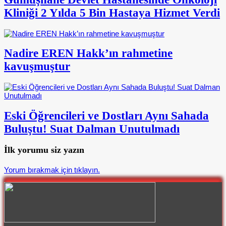
Kliniği 2 Yılda 5 Bin Hastaya Hizmet Verdi
Nadire EREN Hakk’ın rahmetine
kavuşmuştur
Eski Öğrencileri ve Dostları Aynı Sahada
Buluştu! Suat Dalman Unutulmadı
İlk yorumu siz yazın
Yorum bırakmak için tıklayın.