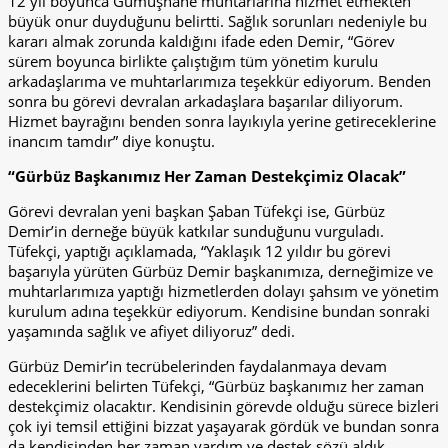
12 yıl boyunca Gümüşhane muhtarlarına hizmet etmekten
büyük onur duyduğunu belirtti. Sağlık sorunları nedeniyle bu
kararı almak zorunda kaldığını ifade eden Demir, “Görev
sürem boyunca birlikte çalıştığım tüm yönetim kurulu
arkadaşlarıma ve muhtarlarımıza teşekkür ediyorum. Benden
sonra bu görevi devralan arkadaşlara başarılar diliyorum.
Hizmet bayrağını benden sonra layıkıyla yerine getireceklerine
inancım tamdır” diye konuştu.
“Gürbüz Başkanımız Her Zaman Destekçimiz Olacak”
Görevi devralan yeni başkan Şaban Tüfekçi ise, Gürbüz
Demir’in derneğe büyük katkılar sunduğunu vurguladı.
Tüfekçi, yaptığı açıklamada, “Yaklaşık 12 yıldır bu görevi
başarıyla yürüten Gürbüz Demir başkanımıza, derneğimize ve
muhtarlarımıza yaptığı hizmetlerden dolayı şahsım ve yönetim
kurulum adına teşekkür ediyorum. Kendisine bundan sonraki
yaşamında sağlık ve afiyet diliyoruz” dedi.
Gürbüz Demir’in tecrübelerinden faydalanmaya devam
edeceklerini belirten Tüfekçi, “Gürbüz başkanımız her zaman
destekçimiz olacaktır. Kendisinin görevde olduğu sürece bizleri
çok iyi temsil ettiğini bizzat yaşayarak gördük ve bundan sonra
da kendisinden her zaman yardım ve destek sözü aldık.