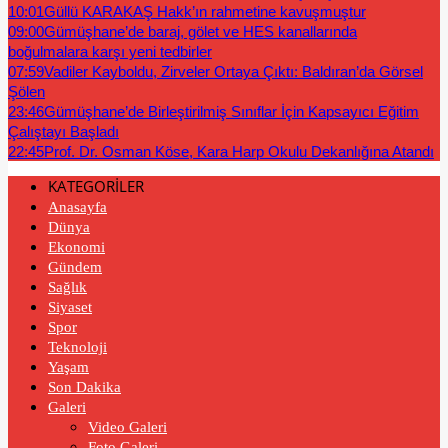
10:01
Güllü KARAKAŞ Hakk’ın rahmetine kavuşmuştur
09:00
Gümüşhane’de baraj, gölet ve HES kanallarında
boğulmalara karşı yeni tedbirler
07:59
Vadiler Kayboldu, Zirveler Ortaya Çıktı: Baldıran’da Görsel
Şölen
23:46
Gümüşhane’de Birleştirilmiş Sınıflar İçin Kapsayıcı Eğitim
Çalıştayı Başladı
22:45
Prof. Dr. Osman Köse, Kara Harp Okulu Dekanlığına Atandı
KATEGORİLER
Anasayfa
Dünya
Ekonomi
Gündem
Sağlık
Siyaset
Spor
Teknoloji
Yaşam
Son Dakika
Galeri
Video Galeri
Foto Galeri