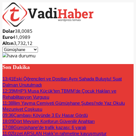
Dolar
38,0085
Euro
41,0989
Altın
3,732,12
Son Dakika
13:41
Eski Öğrencileri ve Dostları Aynı Sahada Buluştu! Suat
Dalman Unutulmadı
12:39
MHP’li Musa Küçük’ten TBMM’de Çocuk Hakları ve
Rehabilitasyon Vurgusu
11:38
İlim Yayma Cemiyeti Gümüşhane Şubesi’nde Yaz Okulu
Mezuniyet Coşkusu
09:36
Çambaşı Köyünde 3 Ev Hasar Gördü
18:09
Dört Mevsim Konforun Güvenilir Anahtarı
17:08
Gümüşhane’de trafik kazası: 6 yaralı
11:02
İzzet ARSLAN Hakk’ın rahmetine kavuşmuştur