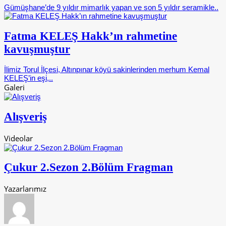
Gümüşhane’de 9 yıldır mimarlık yapan ve son 5 yıldır seramikle..
Fatma KELEŞ Hakk’ın rahmetine
kavuşmuştur
İlimiz Torul İlçesi, Altınpınar köyü sakinlerinden merhum Kemal
KELEŞ’in eşi,..
Galeri
Alışveriş
Videolar
Çukur 2.Sezon 2.Bölüm Fragman
Yazarlarımız