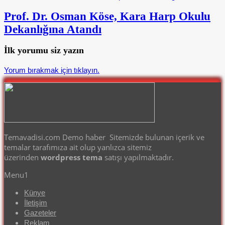
Prof. Dr. Osman Köse, Kara Harp Okulu
Dekanlığına Atandı
İlk yorumu siz yazın
Yorum bırakmak için tıklayın.
Temavadisi.com Demo haber Sitemizde bulunan içerik ve
temalar tarafımıza ait olup yanlızca sitemiz
üzerinden
wordpress tema
satışı yapılmaktadır.
Menu1
Künye
İletişim
Gazeteler
Reklam