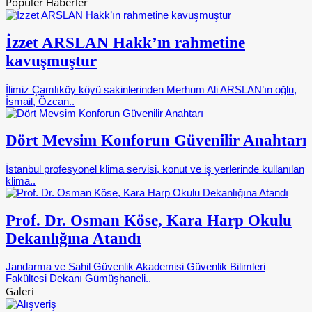
Popüler Haberler
İzzet ARSLAN Hakk’ın rahmetine
kavuşmuştur
İlimiz Çamlıköy köyü sakinlerinden Merhum Ali ARSLAN’ın oğlu,
İsmail, Özcan..
Dört Mevsim Konforun Güvenilir Anahtarı
İstanbul profesyonel klima servisi, konut ve iş yerlerinde kullanılan
klima..
Prof. Dr. Osman Köse, Kara Harp Okulu
Dekanlığına Atandı
Jandarma ve Sahil Güvenlik Akademisi Güvenlik Bilimleri
Fakültesi Dekanı Gümüşhaneli..
Galeri