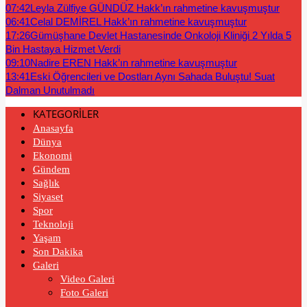
07:42
Leyla Zülfiye GÜNDÜZ Hakk’ın rahmetine kavuşmuştur
06:41
Celal DEMİREL Hakk’ın rahmetine kavuşmuştur
17:26
Gümüşhane Devlet Hastanesinde Onkoloji Kliniği 2 Yılda 5
Bin Hastaya Hizmet Verdi
09:10
Nadire EREN Hakk’ın rahmetine kavuşmuştur
13:41
Eski Öğrencileri ve Dostları Aynı Sahada Buluştu! Suat
Dalman Unutulmadı
KATEGORİLER
Anasayfa
Dünya
Ekonomi
Gündem
Sağlık
Siyaset
Spor
Teknoloji
Yaşam
Son Dakika
Galeri
Video Galeri
Foto Galeri