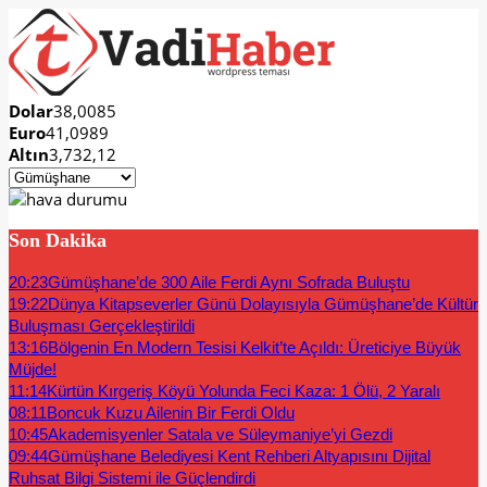
Dolar
38,0085
Euro
41,0989
Altın
3,732,12
Son Dakika
20:23
Gümüşhane’de 300 Aile Ferdi Aynı Sofrada Buluştu
19:22
Dünya Kitapseverler Günü Dolayısıyla Gümüşhane’de Kültür
Buluşması Gerçekleştirildi
13:16
Bölgenin En Modern Tesisi Kelkit’te Açıldı: Üreticiye Büyük
Müjde!
11:14
Kürtün Kırgeriş Köyü Yolunda Feci Kaza: 1 Ölü, 2 Yaralı
08:11
Boncuk Kuzu Ailenin Bir Ferdi Oldu
10:45
Akademisyenler Satala ve Süleymaniye’yi Gezdi
09:44
Gümüşhane Belediyesi Kent Rehberi Altyapısını Dijital
Ruhsat Bilgi Sistemi ile Güçlendirdi