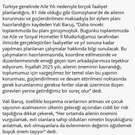
Türkiye genelinde Aile Yılı nedeniyle birçok faaliyet
planlandığını, 81 ilde olduğu gibi Gümüşhane’de de ailenin
korunması ve güçlendirilmesi maksadıyla bir eylem planı
hazırlandığını kaydeden Vali Baruş, “Daha önceki
toplantımızda bu planı görüşmüştük. Bugünkü toplantımızda
ise Aile ve Sosyal Hizmetler İl Müdürlüğümüz tarafından
ilimizde gerçekleştirilen faaliyetler ve yıl sonuna kadar
yapılması planlanan çalışmalar hakkında bilgi sunulacak. Bu
çalışmaların hazırlanmasında, koordine edilmesinde ve
düzenlenmesinde emeği geçen tüm arkadaşlarımıza teşekkür
ediyorum. İnşallah 2025 yılı; ailenin öneminin kavrandığı,
toplumumuz için vazgeçilmez bir temel olan bu yapının
korunması, güçlendirilmesi ve devam ettirilmesi noktasında
gerek kurumlarımız gerekse fertler olarak üzerimize düşen
görevleri yerine getirdiğimiz bir süreç olur” dedi.
Vali Baruş, özellikle boşanma oranlarının artması ve çocuk
sayısının azalmasının ülkenin geleceği açısından ciddi bir risk
taşıdığına dikkat çekerek, “Her ortamda ailenin önemini
vurgulamak, evli olanlara sahip oldukları nimetin büyüklüğünü
anlatmak, evli olmayanlara da evlenmenin değerini öğütlemek
büyük önem taşıyor” dedi.