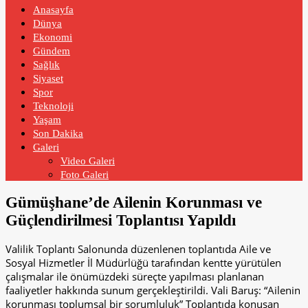
Anasayfa
Dünya
Ekonomi
Gündem
Sağlık
Siyaset
Spor
Teknoloji
Yaşam
Son Dakika
Galeri
Video Galeri
Foto Galeri
Gümüşhane’de Ailenin Korunması ve
Güçlendirilmesi Toplantısı Yapıldı
Valilik Toplantı Salonunda düzenlenen toplantıda Aile ve
Sosyal Hizmetler İl Müdürlüğü tarafından kentte yürütülen
çalışmalar ile önümüzdeki süreçte yapılması planlanan
faaliyetler hakkında sunum gerçekleştirildi. Vali Baruş: “Ailenin
korunması toplumsal bir sorumluluk” Toplantıda konuşan