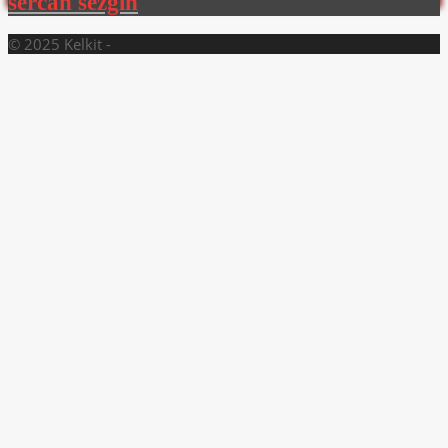
sercan sezgin
© 2025 Kelkit -