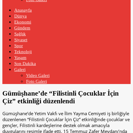
Anasayfa
Dünya
Ekonomi
Gündem
Sağlık
Siyaset
Spor
Teknoloji
Yaşam
Son Dakika
Galeri
Video Galeri
Foto Galeri
Gümüşhane’de “Filistinli Çocuklar İçin
Çiz” etkinliği düzenlendi
Gümüşhane’de Yetim Vakfı ve İlim Yayma Cemiyeti iş birliğiyle
düzenlenen “Filistinli Çocuklar İçin Çiz” etkinliğinde çocuklar ve
gençler, Filistinli kardeşlerine destek olmak amacıyla
duygularını resimle ifade etti. 15 Temmuz Zafer Meydanı’nda