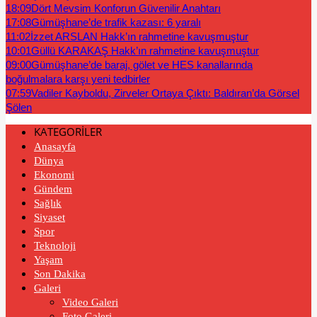
18:09
Dört Mevsim Konforun Güvenilir Anahtarı
17:08
Gümüşhane’de trafik kazası: 6 yaralı
11:02
İzzet ARSLAN Hakk’ın rahmetine kavuşmuştur
10:01
Güllü KARAKAŞ Hakk’ın rahmetine kavuşmuştur
09:00
Gümüşhane’de baraj, gölet ve HES kanallarında
boğulmalara karşı yeni tedbirler
07:59
Vadiler Kayboldu, Zirveler Ortaya Çıktı: Baldıran’da Görsel
Şölen
KATEGORİLER
Anasayfa
Dünya
Ekonomi
Gündem
Sağlık
Siyaset
Spor
Teknoloji
Yaşam
Son Dakika
Galeri
Video Galeri
Foto Galeri