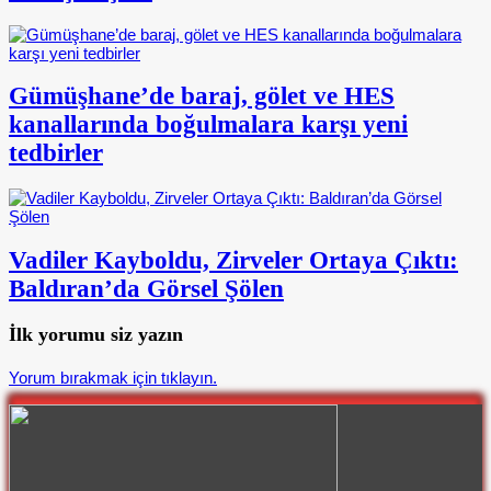
Gümüşhane’de baraj, gölet ve HES
kanallarında boğulmalara karşı yeni
tedbirler
Vadiler Kayboldu, Zirveler Ortaya Çıktı:
Baldıran’da Görsel Şölen
İlk yorumu siz yazın
Yorum bırakmak için tıklayın.