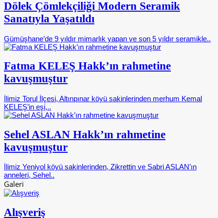
Dölek Çömlekçiliği Modern Seramik
Sanatıyla Yaşatıldı
Gümüşhane’de 9 yıldır mimarlık yapan ve son 5 yıldır seramikle..
Fatma KELEŞ Hakk’ın rahmetine
kavuşmuştur
İlimiz Torul İlçesi, Altınpınar köyü sakinlerinden merhum Kemal
KELEŞ’in eşi,..
Sehel ASLAN Hakk’ın rahmetine
kavuşmuştur
İlimiz Yeniyol köyü sakinlerinden, Zikrettin ve Sabri ASLAN’ın
anneleri, Sehel..
Galeri
Alışveriş