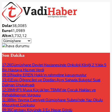
Dolar
38,0085
Euro
41,0989
Altın
3,732,12
Son Dakika
17:26
Gümüşhane Devlet Hastanesinde Onkoloji Kliniği 2 Yılda 5
Bin Hastaya Hizmet Verdi
09:10
Nadire EREN Hakk’ın rahmetine kavuşmuştur
13:41
Eski Öğrencileri ve Dostları Aynı Sahada Buluştu! Suat
Dalman Unutulmadı
12:39
MHP’li Musa Küçük’ten TBMM’de Çocuk Hakları ve
Rehabilitasyon Vurgusu
11:38
İlim Yayma Cemiyeti Gümüşhane Şubesi’nde Yaz Okulu
Mezuniyet Coşkusu
09:36
Çambaşı Köyünde 3 Ev Hasar Gördü