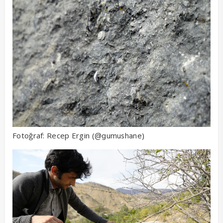
Fotoğraf: Recep Ergin (
)
@gumushane