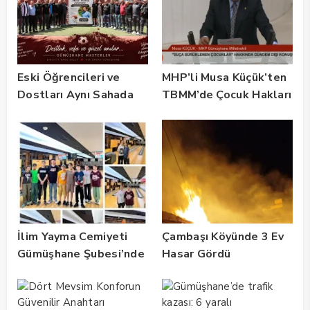
Eski Öğrencileri ve
MHP’li Musa Küçük’ten
Dostları Aynı Sahada
TBMM’de Çocuk Hakları
Buluştu! Suat Dalman
ve Rehabilitasyon
Unutulmadı
Vurgusu
İlim Yayma Cemiyeti
Çambaşı Köyünde 3 Ev
Gümüşhane Şubesi’nde
Hasar Gördü
Yaz Okulu Mezuniyet
Coşkusu