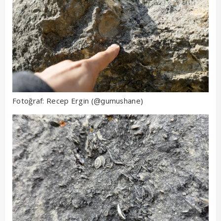
Fotoğraf: Recep Ergin (
)
@gumushane