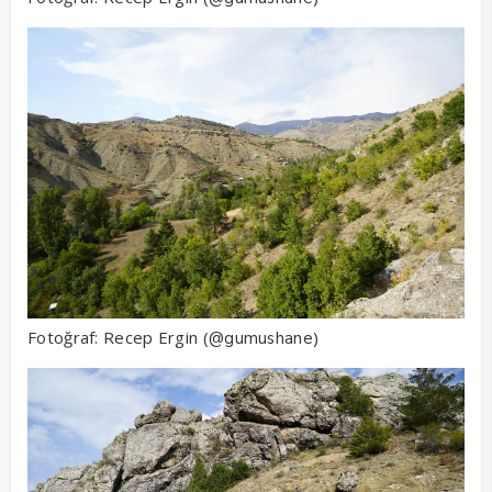
Fotoğraf: Recep Ergin (
)
@gumushane