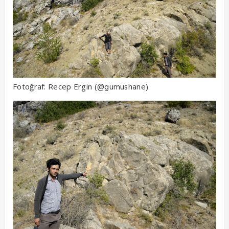
Fotoğraf: Recep Ergin (
)
@gumushane