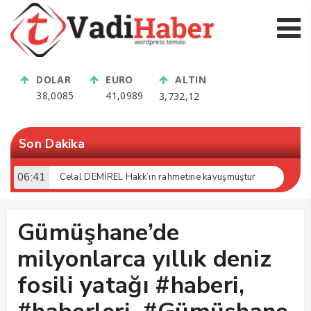
DOLAR
EURO
ALTIN
38,0085
41,0989
3,732,12
Son Dakika
17:26
Gümüşhane Devlet Hastanesinde Onkoloji Kliniği 2 Yılda 5 Bin Hastaya Hizmet Verdi
Gümüşhane’de
milyonlarca yıllık deniz
fosili yatağı #haberi,