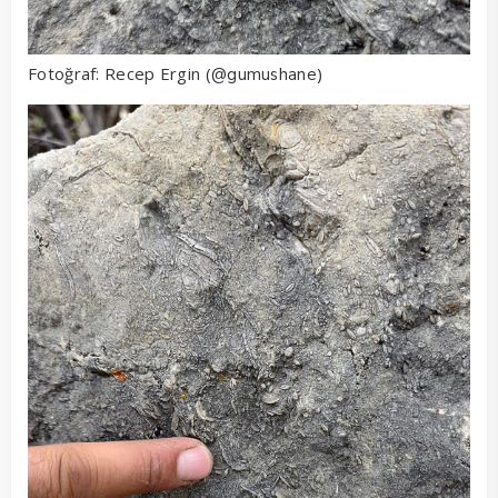
Fotoğraf: Recep Ergin (
)
@gumushane