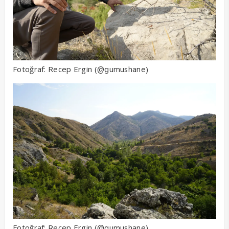
Fotoğraf: Recep Ergin (
)
@gumushane
Fotoğraf: Recep Ergin (
)
@gumushane