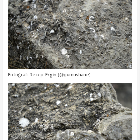
Fotoğraf: Recep Ergin (
)
@gumushane