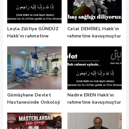
Leyla Zülfiye GÜNDÜZ
Celal DEMİREL Hakk’ın
Hakk’ın rahmetine
rahmetine kavuşmuştur
kavuşmuştur
Gümüşhane Devlet
Nadire EREN Hakk’ın
Hastanesinde Onkoloji
rahmetine kavuşmuştur
Kliniği 2 Yılda 5 Bin
Hastaya Hizmet Verdi