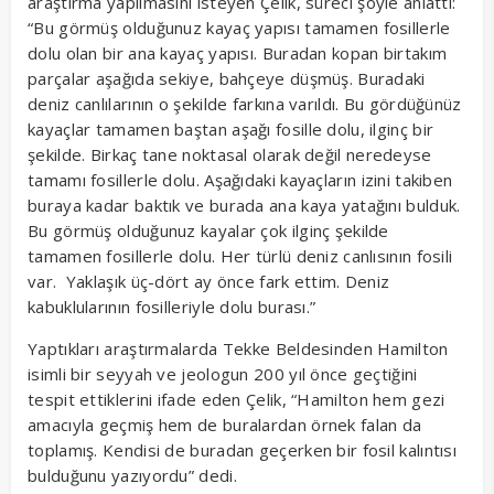
araştırma yapılmasını isteyen Çelik, süreci şöyle anlattı:
“Bu görmüş olduğunuz kayaç yapısı tamamen fosillerle
dolu olan bir ana kayaç yapısı. Buradan kopan birtakım
parçalar aşağıda sekiye, bahçeye düşmüş. Buradaki
deniz canlılarının o şekilde farkına varıldı. Bu gördüğünüz
kayaçlar tamamen baştan aşağı fosille dolu, ilginç bir
şekilde. Birkaç tane noktasal olarak değil neredeyse
tamamı fosillerle dolu. Aşağıdaki kayaçların izini takiben
buraya kadar baktık ve burada ana kaya yatağını bulduk.
Bu görmüş olduğunuz kayalar çok ilginç şekilde
tamamen fosillerle dolu. Her türlü deniz canlısının fosili
var. Yaklaşık üç-dört ay önce fark ettim. Deniz
kabuklularının fosilleriyle dolu burası.”
Yaptıkları araştırmalarda Tekke Beldesinden Hamilton
isimli bir seyyah ve jeologun 200 yıl önce geçtiğini
tespit ettiklerini ifade eden Çelik, “Hamilton hem gezi
amacıyla geçmiş hem de buralardan örnek falan da
toplamış. Kendisi de buradan geçerken bir fosil kalıntısı
bulduğunu yazıyordu” dedi.