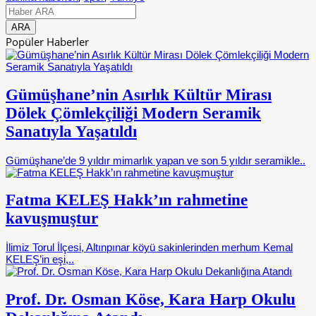
Popüler Haberler
Gümüşhane’nin Asırlık Kültür Mirası
Dölek Çömlekçiliği Modern Seramik
Sanatıyla Yaşatıldı
Gümüşhane’de 9 yıldır mimarlık yapan ve son 5 yıldır seramikle..
Fatma KELEŞ Hakk’ın rahmetine
kavuşmuştur
İlimiz Torul İlçesi, Altınpınar köyü sakinlerinden merhum Kemal
KELEŞ’in eşi,..
Prof. Dr. Osman Köse, Kara Harp Okulu