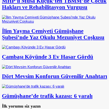
MHP’li Musa Küçük’ten TBMM’de Çocuk
Hakları ve Rehabilitasyon Vurgusu
İlim Yayma Cemiyeti Gümüşhane
Şubesi’nde Yaz Okulu Mezuniyet Coşkusu
Çambaşı Köyünde 3 Ev Hasar Gördü
Dört Mevsim Konforun Güvenilir Anahtarı
Gümüşhane’de trafik kazası: 6 yaralı
İlk yorumu siz yazın