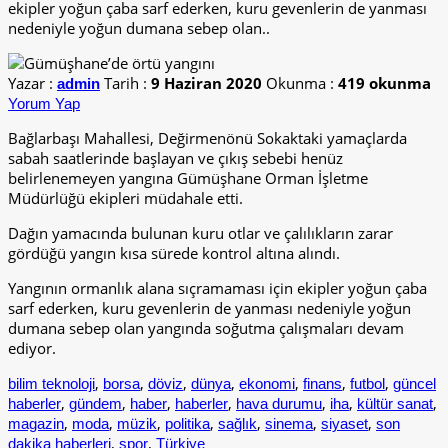
ekipler yoğun çaba sarf ederken, kuru gevenlerin de yanması
nedeniyle yoğun dumana sebep olan..
Yazar :
Tarih :
9 Haziran 2020
Okunma :
419 okunma
admin
Yorum Yap
Bağlarbaşı Mahallesi, Değirmenönü Sokaktaki yamaçlarda
sabah saatlerinde başlayan ve çıkış sebebi henüz
belirlenemeyen yangına Gümüşhane Orman İşletme
Müdürlüğü ekipleri müdahale etti.
Dağın yamacında bulunan kuru otlar ve çalılıkların zarar
gördüğü yangın kısa sürede kontrol altına alındı.
Yangının ormanlık alana sıçramaması için ekipler yoğun çaba
sarf ederken, kuru gevenlerin de yanması nedeniyle yoğun
dumana sebep olan yangında soğutma çalışmaları devam
ediyor.
,
,
,
,
,
,
,
bilim teknoloji
borsa
döviz
dünya
ekonomi
finans
futbol
güncel
,
,
,
,
,
,
,
haberler
gündem
haber
haberler
hava durumu
iha
kültür sanat
,
,
,
,
,
,
,
magazin
moda
müzik
politika
sağlık
sinema
siyaset
son
,
,
dakika haberleri
spor
Türkiye