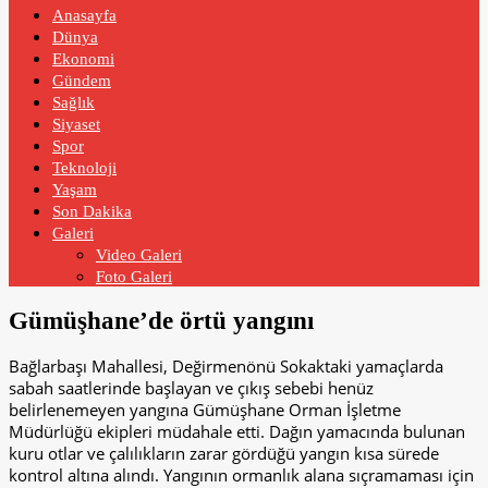
Anasayfa
Dünya
Ekonomi
Gündem
Sağlık
Siyaset
Spor
Teknoloji
Yaşam
Son Dakika
Galeri
Video Galeri
Foto Galeri
Gümüşhane’de örtü yangını
Bağlarbaşı Mahallesi, Değirmenönü Sokaktaki yamaçlarda
sabah saatlerinde başlayan ve çıkış sebebi henüz
belirlenemeyen yangına Gümüşhane Orman İşletme
Müdürlüğü ekipleri müdahale etti. Dağın yamacında bulunan
kuru otlar ve çalılıkların zarar gördüğü yangın kısa sürede
kontrol altına alındı. Yangının ormanlık alana sıçramaması için