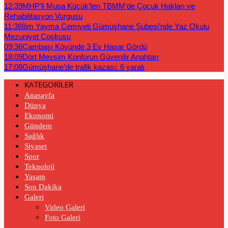
12:39
MHP’li Musa Küçük’ten TBMM’de Çocuk Hakları ve
Rehabilitasyon Vurgusu
11:38
İlim Yayma Cemiyeti Gümüşhane Şubesi’nde Yaz Okulu
Mezuniyet Coşkusu
09:36
Çambaşı Köyünde 3 Ev Hasar Gördü
18:09
Dört Mevsim Konforun Güvenilir Anahtarı
17:08
Gümüşhane’de trafik kazası: 6 yaralı
KATEGORİLER
Anasayfa
Dünya
Ekonomi
Gündem
Sağlık
Siyaset
Spor
Teknoloji
Yaşam
Son Dakika
Galeri
Video Galeri
Foto Galeri