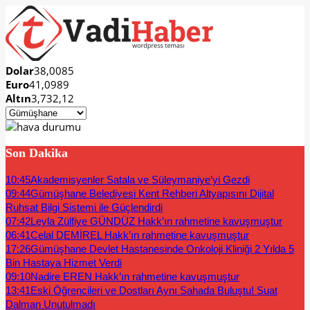
Dolar
38,0085
Euro
41,0989
Altın
3,732,12
Son Dakika
10:45
Akademisyenler Satala ve Süleymaniye’yi Gezdi
09:44
Gümüşhane Belediyesi Kent Rehberi Altyapısını Dijital
Ruhsat Bilgi Sistemi ile Güçlendirdi
07:42
Leyla Zülfiye GÜNDÜZ Hakk’ın rahmetine kavuşmuştur
06:41
Celal DEMİREL Hakk’ın rahmetine kavuşmuştur
17:26
Gümüşhane Devlet Hastanesinde Onkoloji Kliniği 2 Yılda 5
Bin Hastaya Hizmet Verdi
09:10
Nadire EREN Hakk’ın rahmetine kavuşmuştur
13:41
Eski Öğrencileri ve Dostları Aynı Sahada Buluştu! Suat
Dalman Unutulmadı