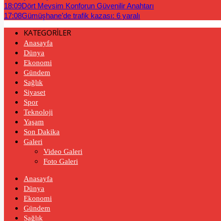
18:09
Dört Mevsim Konforun Güvenilir Anahtarı
17:08
Gümüşhane’de trafik kazası: 6 yaralı
KATEGORİLER
Anasayfa
Dünya
Ekonomi
Gündem
Sağlık
Siyaset
Spor
Teknoloji
Yaşam
Son Dakika
Galeri
Video Galeri
Foto Galeri
Anasayfa
Dünya
Ekonomi
Gündem
Sağlık