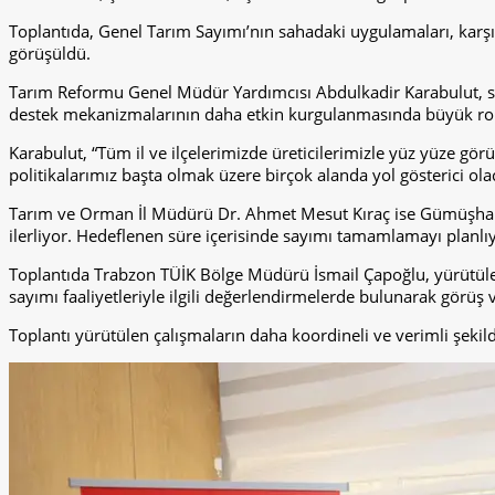
Toplantıda, Genel Tarım Sayımı’nın sahadaki uygulamaları, karşı
görüşüldü.
Tarım Reformu Genel Müdür Yardımcısı Abdulkadir Karabulut, sayı
destek mekanizmalarının daha etkin kurgulanmasında büyük rol
Karabulut, “Tüm il ve ilçelerimizde üreticilerimizle yüz yüze g
politikalarımız başta olmak üzere birçok alanda yol gösterici olaca
Tarım ve Orman İl Müdürü Dr. Ahmet Mesut Kıraç ise Gümüşhane’d
ilerliyor. Hedeflenen süre içerisinde sayımı tamamlamayı planlı
Toplantıda Trabzon TÜİK Bölge Müdürü İsmail Çapoğlu, yürütülen
sayımı faaliyetleriyle ilgili değerlendirmelerde bulunarak görüş v
Toplantı yürütülen çalışmaların daha koordineli ve verimli şekild