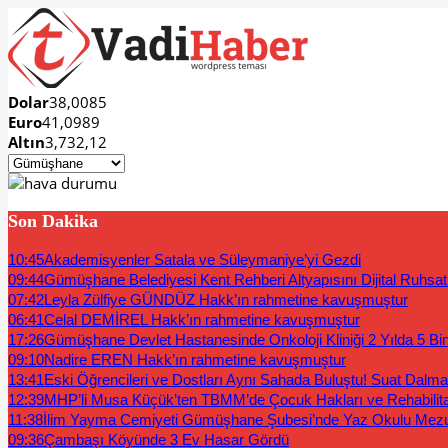
Dolar
38,0085
Euro
41,0989
Altın
3,732,12
Son Dakika
10:45
Akademisyenler Satala ve Süleymaniye’yi Gezdi
09:44
Gümüşhane Belediyesi Kent Rehberi Altyapısını Dijital Ruhsat B
07:42
Leyla Zülfiye GÜNDÜZ Hakk’ın rahmetine kavuşmuştur
06:41
Celal DEMİREL Hakk’ın rahmetine kavuşmuştur
17:26
Gümüşhane Devlet Hastanesinde Onkoloji Kliniği 2 Yılda 5 Bi
09:10
Nadire EREN Hakk’ın rahmetine kavuşmuştur
13:41
Eski Öğrencileri ve Dostları Aynı Sahada Buluştu! Suat Dalm
12:39
MHP’li Musa Küçük’ten TBMM’de Çocuk Hakları ve Rehabilit
11:38
İlim Yayma Cemiyeti Gümüşhane Şubesi’nde Yaz Okulu Mez
09:36
Çambaşı Köyünde 3 Ev Hasar Gördü