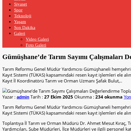
Siyaset
Spor
Teknoloji
Yaşam
Son Dakika
Galeri
Video Galeri
Foto Galeri
Gümüşhane’de Tarım Sayımı Çalışmaları Değ
Tarım Reformu Genel Müdür Yardımcısı Gümüşhaneli hemşehrimiz
Kayıt Sistemi (TÜKAS) kapsamındaki resen kayıt işlemleri ele a
Kayıt İl Koordinatörü Tarım ve Orman Uzmanı Şafak Bulut,..
Yazar :
Tarih :
27 Ekim 2025
Okunma :
234 okunma
admin
Yor
Tarım Reformu Genel Müdür Yardımcısı Gümüşhaneli hemşehrimiz
Kayıt Sistemi (TÜKAS) kapsamındaki resen kayıt işlemleri ele alın
Toplantıya İl Tarım ve Orman Müdürü Dr. Ahmet Mesut Kıraç, T
Yardımcıları, Şube Müdürleri, İlçe Müdürleri ve ilgili personel kat