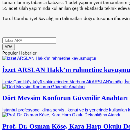
tamamlanmış tabanca kabzası, 1 adet yapımı yeni tamamlanmış tab
55 adet silah yapımında kullanılan çeşitli ebatlarda teknik edev
Torul Cumhuriyet Savcılığının talimatları doğrultusunda ifadesini
Popüler Haberler
İzzet ARSLAN Hakk’ın rahmetine kavuşmu
İlimiz Çamlıköy köyü sakinlerinden Merhum Ali ARSLAN’ın oğlu, İsm
Dört Mevsim Konforun Güvenilir Anahtarı
İstanbul profesyonel klima servisi, konut ve iş yerlerinde kullanılan k
Prof. Dr. Osman Köse, Kara Harp Okulu De