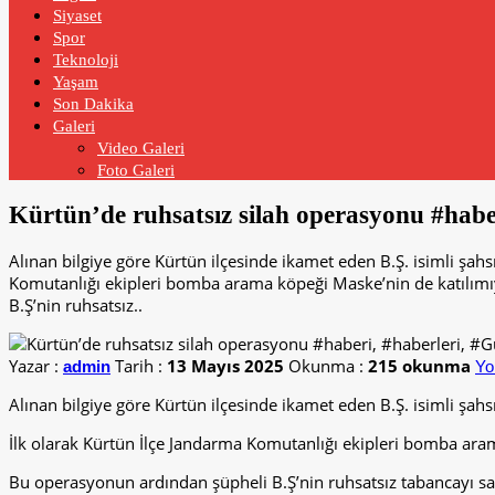
Siyaset
Spor
Teknoloji
Yaşam
Son Dakika
Galeri
Video Galeri
Foto Galeri
Kürtün’de ruhsatsız silah operasyonu #hab
Alınan bilgiye göre Kürtün ilçesinde ikamet eden B.Ş. isimli şahsı
Komutanlığı ekipleri bomba arama köpeği Maske’nin de katılımıy
B.Ş’nin ruhsatsız..
Yazar :
Tarih :
13 Mayıs 2025
Okunma :
215 okunma
admin
Yo
Alınan bilgiye göre Kürtün ilçesinde ikamet eden B.Ş. isimli şahsı
İlk olarak Kürtün İlçe Jandarma Komutanlığı ekipleri bomba arama
Bu operasyonun ardından şüpheli B.Ş’nin ruhsatsız tabancayı satın