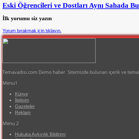
Eski Öğrencileri ve Dostları Aynı Sahada 
İlk yorumu siz yazın
Yorum bırakmak için tıklayın.
Temavadisi.com Demo haber Sitemizde bulunan içerik ve temalar
Menu1
Künye
İletişim
Gazeteler
Reklam
Menu 2
Hukuka Aykırılık Bildirimi