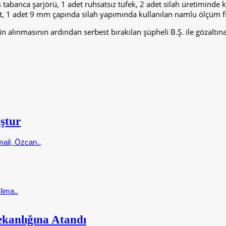
anca şarjörü, 1 adet ruhsatsız tüfek, 2 adet silah üretiminde ku
at, 1 adet 9 mm çapında silah yapımında kullanılan namlu ölçüm fiş
n alınmasının ardından serbest bırakılan şüpheli B.Ş. ile gözaltına
ştur
ail, Özcan..
lima..
kanlığına Atandı