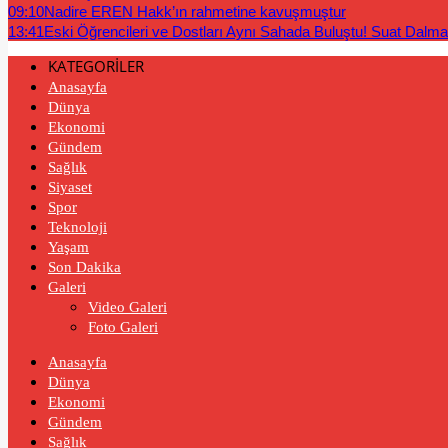
09:10
Nadire EREN Hakk’ın rahmetine kavuşmuştur
13:41
Eski Öğrencileri ve Dostları Aynı Sahada Buluştu! Suat Dalm
KATEGORİLER
Anasayfa
Dünya
Ekonomi
Gündem
Sağlık
Siyaset
Spor
Teknoloji
Yaşam
Son Dakika
Galeri
Video Galeri
Foto Galeri
Anasayfa
Dünya
Ekonomi
Gündem
Sağlık