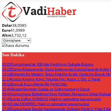
Dolar
38,0085
Euro
41,0989
Altın
3,732,12
Son Dakika
20:23
Gümüşhane’de 300 Aile Ferdi Aynı Sofrada Buluştu
19:22
Dünya Kitapseverler Günü Dolayısıyla Gümüşhane’de Kültür B
13:16
Bölgenin En Modern Tesisi Kelkit’te Açıldı: Üreticiye Büyük Mü
11:14
Kürtün Kırgeriş Köyü Yolunda Feci Kaza: 1 Ölü, 2 Yaralı
08:11
Boncuk Kuzu Ailenin Bir Ferdi Oldu
10:45
Akademisyenler Satala ve Süleymaniye’yi Gezdi
09:44
Gümüşhane Belediyesi Kent Rehberi Altyapısını Dijital Ruhsat B
07:42
Leyla Zülfiye GÜNDÜZ Hakk’ın rahmetine kavuşmuştur
06:41
Celal DEMİREL Hakk’ın rahmetine kavuşmuştur
17:26
Gümüşhane Devlet Hastanesinde Onkoloji Kliniği 2 Yılda 5 Bi