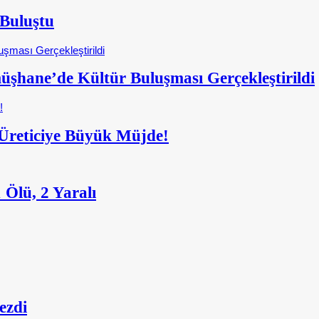
 Buluştu
şhane’de Kültür Buluşması Gerçekleştirildi
: Üreticiye Büyük Müjde!
Ölü, 2 Yaralı
ezdi