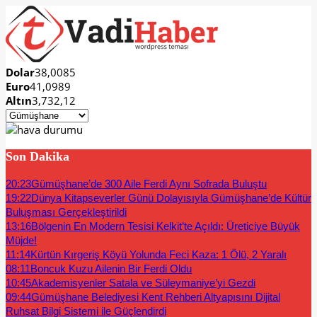
Dolar
38,0085
Euro
41,0989
Altın
3,732,12
Son Dakika
20:23
Gümüşhane’de 300 Aile Ferdi Aynı Sofrada Buluştu
19:22
Dünya Kitapseverler Günü Dolayısıyla Gümüşhane’de Kültür
Buluşması Gerçekleştirildi
13:16
Bölgenin En Modern Tesisi Kelkit’te Açıldı: Üreticiye Büyük
Müjde!
11:14
Kürtün Kırgeriş Köyü Yolunda Feci Kaza: 1 Ölü, 2 Yaralı
08:11
Boncuk Kuzu Ailenin Bir Ferdi Oldu
10:45
Akademisyenler Satala ve Süleymaniye’yi Gezdi
09:44
Gümüşhane Belediyesi Kent Rehberi Altyapısını Dijital
Ruhsat Bilgi Sistemi ile Güçlendirdi