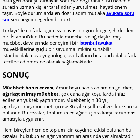
hata geri dönüşü olmayan sonuçlar doğurabilir. Bu nedenle
sürecin uzman kişiler tarafından yürütülmesi hayati önem
taşır. Böyle durumlarda en doğru adım mutlaka
avukata soru
seçeneğini değerlendirmektir.
sor
Türkiye’de en fazla ağır ceza davasının görüldüğü şehirlerden
biri İstanbul’dur. Bu nedenle müebbet ve ağırlaştırılmış
müebbet davalarında deneyimli bir
,
İstanbul avukat
müvekkillerine güçlü bir savunma imkânı sunabilir.
İstanbul’daki dava yoğunluğu, avukatların bu alanda daha fazla
tecrübe edinmesine olanak sağlamaktadır.
SONUÇ
Müebbet hapis cezası
, ömür boyu hapis anlamına gelirken;
ağırlaştırılmış müebbet
, çok daha ağır koşullarda infaz
edilen en yüksek yaptırımdır. Müebbet için 30 yıl,
ağırlaştırılmış müebbet için ise 36 yıl koşullu salıverilme süresi
bulunur. Bu cezalar, toplumun en ağır suçlara karşı korunması
amacıyla uygulanır.
Hem bireyler hem de toplum için caydırıcı etkisi bulunan bu
cezalar, hukukun en ağır yaptırımları arasında yer almaktadır.