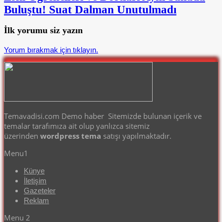
Buluştu! Suat Dalman Unutulmadı
İlk yorumu siz yazın
Yorum bırakmak için tıklayın.
Temavadisi.com Demo haber Sitemizde bulunan içerik ve
temalar tarafımıza ait olup yanlızca sitemiz
üzerinden
wordpress tema
satışı yapılmaktadır.
Menu1
Künye
İletişim
Gazeteler
Reklam
Menu 2