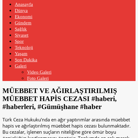
Anasayfa
Dünya
Ekonomi
Gündem
Sağlık
Siyaset
Spor
Teknoloji
Yaşam
Son Dakika
Galeri
Video Galeri
Foto Galeri
MÜEBBET VE AĞIRLAŞTIRILMIŞ
MÜEBBET HAPİS CEZASI #haberi,
#haberleri, #Gümüşhane #haber
Türk Ceza Hukuku’nda en ağır yaptırımlar arasında müebbet
hapis ve ağırlaştırılmış müebbet hapis cezası bulunmaktadır.
Bu cezalar, işlenen suçların niteliğine göre ömür boyu