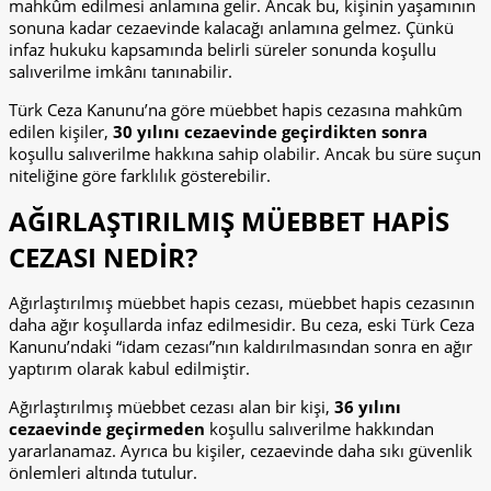
mahkûm edilmesi anlamına gelir. Ancak bu, kişinin yaşamının
sonuna kadar cezaevinde kalacağı anlamına gelmez. Çünkü
infaz hukuku kapsamında belirli süreler sonunda koşullu
salıverilme imkânı tanınabilir.
Türk Ceza Kanunu’na göre müebbet hapis cezasına mahkûm
edilen kişiler,
30 yılını cezaevinde geçirdikten sonra
koşullu salıverilme hakkına sahip olabilir. Ancak bu süre suçun
niteliğine göre farklılık gösterebilir.
AĞIRLAŞTIRILMIŞ MÜEBBET HAPİS
CEZASI NEDİR?
Ağırlaştırılmış müebbet hapis cezası, müebbet hapis cezasının
daha ağır koşullarda infaz edilmesidir. Bu ceza, eski Türk Ceza
Kanunu’ndaki “idam cezası”nın kaldırılmasından sonra en ağır
yaptırım olarak kabul edilmiştir.
Ağırlaştırılmış müebbet cezası alan bir kişi,
36 yılını
cezaevinde geçirmeden
koşullu salıverilme hakkından
yararlanamaz. Ayrıca bu kişiler, cezaevinde daha sıkı güvenlik
önlemleri altında tutulur.