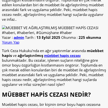
özgürlüğün kısıtlanmasını öngörür. Toplumda en çok merak
edilen konulardan biri de müebbet ile ağırlaştırılmış müebbet
arasındaki fark ve uygulama şeklidir. Peki, müebbet hapis
cezası nedir, ağırlaştırılmış müebbet hangi suçlarda uygulanır
ve infaz..
Yazar :
Tarih :
13 Eylül 2025
Okunma :
225 okunma
admin
Yorum Yap
Türk Ceza Hukuku’nda en ağır yaptırımlar arasında
müebbet
hapis
ve
ağırlaştırılmış
müebbet hapis cezası
bulunmaktadır. Bu cezalar, işlenen suçların niteliğine göre
ömür boyu özgürlüğün kısıtlanmasını öngörür. Toplumda en
çok merak edilen konulardan biri de müebbet ile ağırlaştırılmış
müebbet arasındaki fark ve uygulama şeklidir. Peki, müebbet
hapis cezası nedir, ağırlaştırılmış müebbet hangi suçlarda
uygulanır ve infaz süreçleri nasıl işler?
MÜEBBET HAPİS CEZASI NEDİR?
Müebbet hapis cezası, bir kişinin ömür boyu hapis cezasına