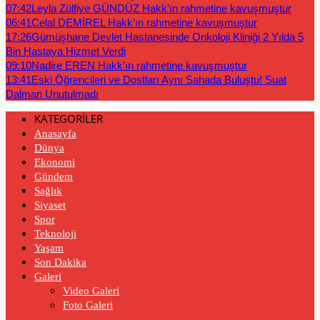
07:42
Leyla Zülfiye GÜNDÜZ Hakk’ın rahmetine kavuşmuştur
06:41
Celal DEMİREL Hakk’ın rahmetine kavuşmuştur
17:26
Gümüşhane Devlet Hastanesinde Onkoloji Kliniği 2 Yılda 5
Bin Hastaya Hizmet Verdi
09:10
Nadire EREN Hakk’ın rahmetine kavuşmuştur
13:41
Eski Öğrencileri ve Dostları Aynı Sahada Buluştu! Suat
Dalman Unutulmadı
KATEGORİLER
Anasayfa
Dünya
Ekonomi
Gündem
Sağlık
Siyaset
Spor
Teknoloji
Yaşam
Son Dakika
Galeri
Video Galeri
Foto Galeri