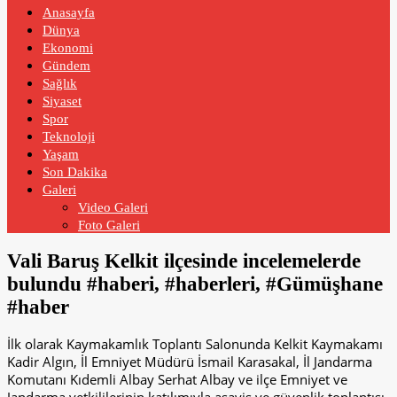
Anasayfa
Dünya
Ekonomi
Gündem
Sağlık
Siyaset
Spor
Teknoloji
Yaşam
Son Dakika
Galeri
Video Galeri
Foto Galeri
Vali Baruş Kelkit ilçesinde incelemelerde
bulundu #haberi, #haberleri, #Gümüşhane
#haber
İlk olarak Kaymakamlık Toplantı Salonunda Kelkit Kaymakamı
Kadir Algın, İl Emniyet Müdürü İsmail Karasakal, İl Jandarma
Komutanı Kıdemli Albay Serhat Albay ve ilçe Emniyet ve