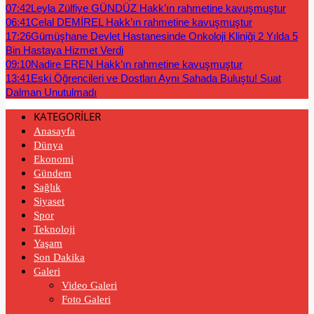
07:42
Leyla Zülfiye GÜNDÜZ Hakk’ın rahmetine kavuşmuştur
06:41
Celal DEMİREL Hakk’ın rahmetine kavuşmuştur
17:26
Gümüşhane Devlet Hastanesinde Onkoloji Kliniği 2 Yılda 5
Bin Hastaya Hizmet Verdi
09:10
Nadire EREN Hakk’ın rahmetine kavuşmuştur
13:41
Eski Öğrencileri ve Dostları Aynı Sahada Buluştu! Suat
Dalman Unutulmadı
KATEGORİLER
Anasayfa
Dünya
Ekonomi
Gündem
Sağlık
Siyaset
Spor
Teknoloji
Yaşam
Son Dakika
Galeri
Video Galeri
Foto Galeri