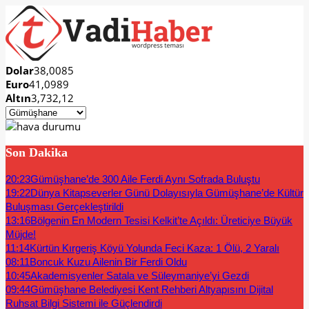
Dolar
38,0085
Euro
41,0989
Altın
3,732,12
Son Dakika
20:23
Gümüşhane’de 300 Aile Ferdi Aynı Sofrada Buluştu
19:22
Dünya Kitapseverler Günü Dolayısıyla Gümüşhane’de Kültür
Buluşması Gerçekleştirildi
13:16
Bölgenin En Modern Tesisi Kelkit’te Açıldı: Üreticiye Büyük
Müjde!
11:14
Kürtün Kırgeriş Köyü Yolunda Feci Kaza: 1 Ölü, 2 Yaralı
08:11
Boncuk Kuzu Ailenin Bir Ferdi Oldu
10:45
Akademisyenler Satala ve Süleymaniye’yi Gezdi
09:44
Gümüşhane Belediyesi Kent Rehberi Altyapısını Dijital
Ruhsat Bilgi Sistemi ile Güçlendirdi