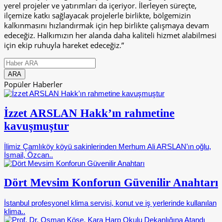
yerel projeler ve yatırımları da içeriyor. İlerleyen süreçte,
ilçemize katkı sağlayacak projelerle birlikte, bölgemizin
kalkınmasını hızlandırmak için hep birlikte çalışmaya devam
edeceğiz. Halkımızın her alanda daha kaliteli hizmet alabilmesi
için ekip ruhuyla hareket edeceğiz.”
Popüler Haberler
İzzet ARSLAN Hakk’ın rahmetine
kavuşmuştur
İlimiz Çamlıköy köyü sakinlerinden Merhum Ali ARSLAN’ın oğlu,
İsmail, Özcan..
Dört Mevsim Konforun Güvenilir Anahtarı
İstanbul profesyonel klima servisi, konut ve iş yerlerinde kullanılan
klima..