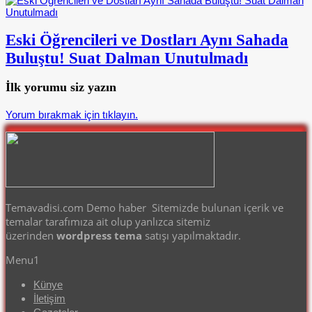
Eski Öğrencileri ve Dostları Aynı Sahada
Buluştu! Suat Dalman Unutulmadı
İlk yorumu siz yazın
Yorum bırakmak için tıklayın.
Temavadisi.com Demo haber Sitemizde bulunan içerik ve
temalar tarafımıza ait olup yanlızca sitemiz
üzerinden
wordpress tema
satışı yapılmaktadır.
Menu1
Künye
İletişim