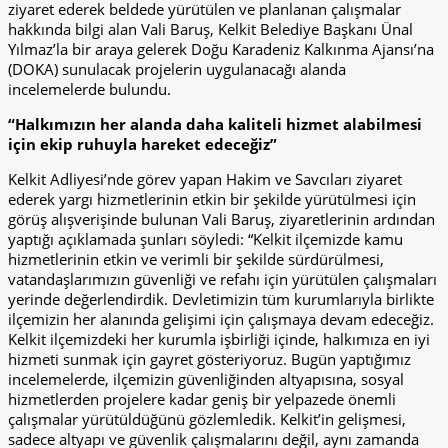
ziyaret ederek beldede yürütülen ve planlanan çalışmalar
hakkında bilgi alan Vali Baruş, Kelkit Belediye Başkanı Ünal
Yılmaz’la bir araya gelerek Doğu Karadeniz Kalkınma Ajansı’na
(DOKA) sunulacak projelerin uygulanacağı alanda
incelemelerde bulundu.
“Halkımızın her alanda daha kaliteli hizmet alabilmesi
için ekip ruhuyla hareket edeceğiz”
Kelkit Adliyesi’nde görev yapan Hakim ve Savcıları ziyaret
ederek yargı hizmetlerinin etkin bir şekilde yürütülmesi için
görüş alışverişinde bulunan Vali Baruş, ziyaretlerinin ardından
yaptığı açıklamada şunları söyledi: “Kelkit ilçemizde kamu
hizmetlerinin etkin ve verimli bir şekilde sürdürülmesi,
vatandaşlarımızın güvenliği ve refahı için yürütülen çalışmaları
yerinde değerlendirdik. Devletimizin tüm kurumlarıyla birlikte
ilçemizin her alanında gelişimi için çalışmaya devam edeceğiz.
Kelkit ilçemizdeki her kurumla işbirliği içinde, halkımıza en iyi
hizmeti sunmak için gayret gösteriyoruz. Bugün yaptığımız
incelemelerde, ilçemizin güvenliğinden altyapısına, sosyal
hizmetlerden projelere kadar geniş bir yelpazede önemli
çalışmalar yürütüldüğünü gözlemledik. Kelkit’in gelişmesi,
sadece altyapı ve güvenlik çalışmalarını değil, aynı zamanda