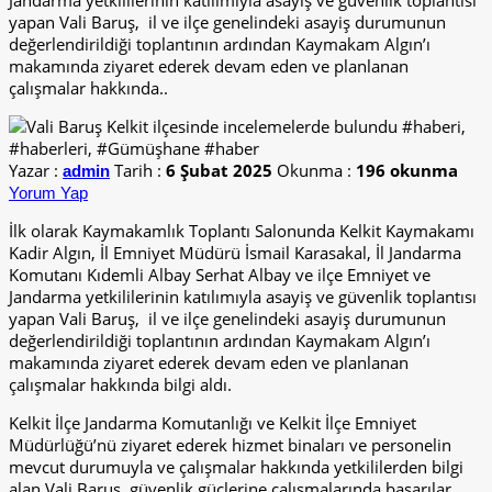
Jandarma yetkililerinin katılımıyla asayiş ve güvenlik toplantısı
yapan Vali Baruş, il ve ilçe genelindeki asayiş durumunun
değerlendirildiği toplantının ardından Kaymakam Algın’ı
makamında ziyaret ederek devam eden ve planlanan
çalışmalar hakkında..
Yazar :
Tarih :
6 Şubat 2025
Okunma :
196 okunma
admin
Yorum Yap
İlk olarak Kaymakamlık Toplantı Salonunda Kelkit Kaymakamı
Kadir Algın, İl Emniyet Müdürü İsmail Karasakal, İl Jandarma
Komutanı Kıdemli Albay Serhat Albay ve ilçe Emniyet ve
Jandarma yetkililerinin katılımıyla asayiş ve güvenlik toplantısı
yapan Vali Baruş, il ve ilçe genelindeki asayiş durumunun
değerlendirildiği toplantının ardından Kaymakam Algın’ı
makamında ziyaret ederek devam eden ve planlanan
çalışmalar hakkında bilgi aldı.
Kelkit İlçe Jandarma Komutanlığı ve Kelkit İlçe Emniyet
Müdürlüğü’nü ziyaret ederek hizmet binaları ve personelin
mevcut durumuyla ve çalışmalar hakkında yetkililerden bilgi
alan Vali Baruş, güvenlik güçlerine çalışmalarında başarılar