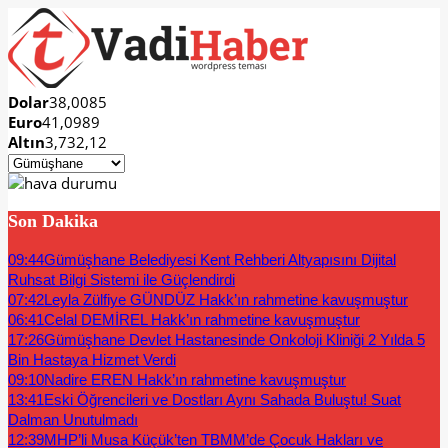
Dolar
38,0085
Euro
41,0989
Altın
3,732,12
Son Dakika
09:44
Gümüşhane Belediyesi Kent Rehberi Altyapısını Dijital
Ruhsat Bilgi Sistemi ile Güçlendirdi
07:42
Leyla Zülfiye GÜNDÜZ Hakk’ın rahmetine kavuşmuştur
06:41
Celal DEMİREL Hakk’ın rahmetine kavuşmuştur
17:26
Gümüşhane Devlet Hastanesinde Onkoloji Kliniği 2 Yılda 5
Bin Hastaya Hizmet Verdi
09:10
Nadire EREN Hakk’ın rahmetine kavuşmuştur
13:41
Eski Öğrencileri ve Dostları Aynı Sahada Buluştu! Suat
Dalman Unutulmadı
12:39
MHP’li Musa Küçük’ten TBMM’de Çocuk Hakları ve