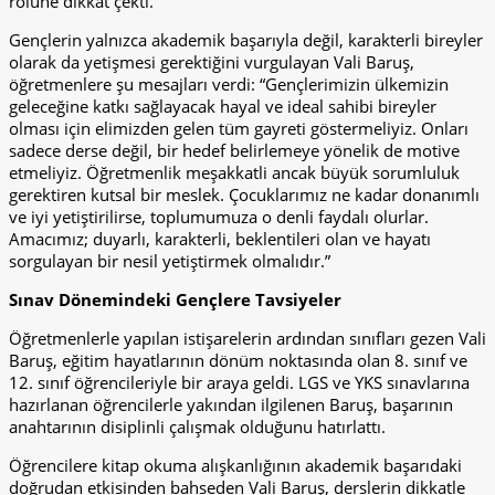
rolüne dikkat çekti.
Gençlerin yalnızca akademik başarıyla değil, karakterli bireyler
olarak da yetişmesi gerektiğini vurgulayan Vali Baruş,
öğretmenlere şu mesajları verdi: “Gençlerimizin ülkemizin
geleceğine katkı sağlayacak hayal ve ideal sahibi bireyler
olması için elimizden gelen tüm gayreti göstermeliyiz. Onları
sadece derse değil, bir hedef belirlemeye yönelik de motive
etmeliyiz. Öğretmenlik meşakkatli ancak büyük sorumluluk
gerektiren kutsal bir meslek. Çocuklarımız ne kadar donanımlı
ve iyi yetiştirilirse, toplumumuza o denli faydalı olurlar.
Amacımız; duyarlı, karakterli, beklentileri olan ve hayatı
sorgulayan bir nesil yetiştirmek olmalıdır.”
Sınav Dönemindeki Gençlere Tavsiyeler
Öğretmenlerle yapılan istişarelerin ardından sınıfları gezen Vali
Baruş, eğitim hayatlarının dönüm noktasında olan 8. sınıf ve
12. sınıf öğrencileriyle bir araya geldi. LGS ve YKS sınavlarına
hazırlanan öğrencilerle yakından ilgilenen Baruş, başarının
anahtarının disiplinli çalışmak olduğunu hatırlattı.
Öğrencilere kitap okuma alışkanlığının akademik başarıdaki
doğrudan etkisinden bahseden Vali Baruş, derslerin dikkatle