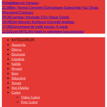
Rehabilitasyon Vurgusu
11:38
İlim Yayma Cemiyeti Gümüşhane Şubesi’nde Yaz Okulu
Mezuniyet Coşkusu
09:36
Çambaşı Köyünde 3 Ev Hasar Gördü
18:09
Dört Mevsim Konforun Güvenilir Anahtarı
17:08
Gümüşhane’de trafik kazası: 6 yaralı
11:02
İzzet ARSLAN Hakk’ın rahmetine kavuşmuştur
KATEGORİLER
Anasayfa
Dünya
Ekonomi
Gündem
Sağlık
Siyaset
Spor
Teknoloji
Yaşam
Son Dakika
Galeri
Video Galeri
Foto Galeri