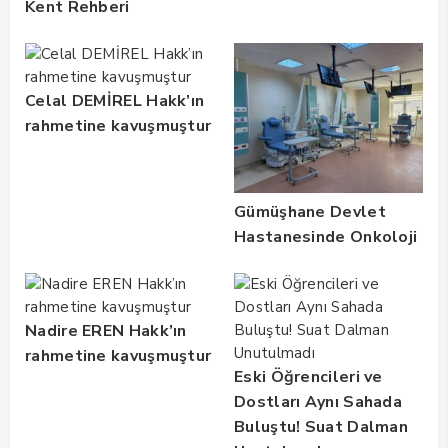
Kent Rehberi
Altyapısını Dijital
Ruhsat Bilgi Sistemi
ile Güçlendirdi
Celal DEMİREL Hakk’ın
rahmetine kavuşmuştur
Gümüşhane Devlet
Hastanesinde Onkoloji
Kliniği 2 Yılda 5 Bin
Hastaya Hizmet Verdi
Nadire EREN Hakk’ın
rahmetine kavuşmuştur
Eski Öğrencileri ve
Dostları Aynı Sahada
Buluştu! Suat Dalman