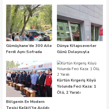
Gümüşhane’de 300 Aile
Dünya Kitapseverler
Ferdi Aynı Sofrada
Günü Dolayısıyla
Buluştu
Gümüşhane’de Kültür
Buluşması
Gerçekleştirildi
Kürtün Kırgeriş Köyü
Yolunda Feci Kaza: 1
Ölü, 2 Yaralı
Bölgenin En Modern
Tesisi Kelkit’te Açıldı: