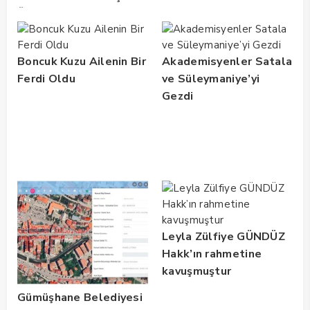
Üreticiye Büyük Müjde!
Boncuk Kuzu Ailenin Bir
Akademisyenler Satala
Ferdi Oldu
ve Süleymaniye’yi
Gezdi
Leyla Zülfiye GÜNDÜZ
Hakk’ın rahmetine
kavuşmuştur
Gümüşhane Belediyesi