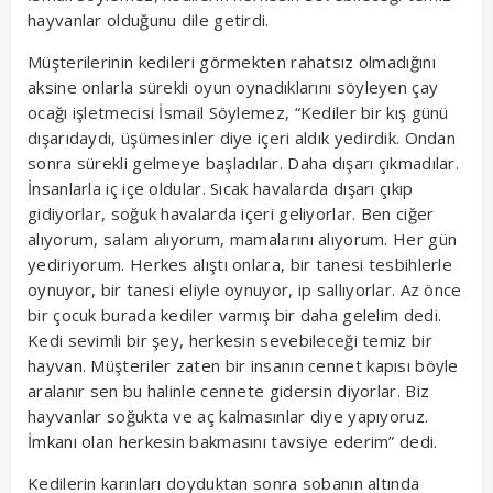
hayvanlar olduğunu dile getirdi.
Müşterilerinin kedileri görmekten rahatsız olmadığını
aksine onlarla sürekli oyun oynadıklarını söyleyen çay
ocağı işletmecisi İsmail Söylemez, “Kediler bir kış günü
dışarıdaydı, üşümesinler diye içeri aldık yedirdik. Ondan
sonra sürekli gelmeye başladılar. Daha dışarı çıkmadılar.
İnsanlarla iç içe oldular. Sıcak havalarda dışarı çıkıp
gidiyorlar, soğuk havalarda içeri geliyorlar. Ben ciğer
alıyorum, salam alıyorum, mamalarını alıyorum. Her gün
yediriyorum. Herkes alıştı onlara, bir tanesi tesbihlerle
oynuyor, bir tanesi eliyle oynuyor, ip sallıyorlar. Az önce
bir çocuk burada kediler varmış bir daha gelelim dedi.
Kedi sevimli bir şey, herkesin sevebileceği temiz bir
hayvan. Müşteriler zaten bir insanın cennet kapısı böyle
aralanır sen bu halinle cennete gidersin diyorlar. Biz
hayvanlar soğukta ve aç kalmasınlar diye yapıyoruz.
İmkanı olan herkesin bakmasını tavsiye ederim” dedi.
Kedilerin karınları doyduktan sonra sobanın altında