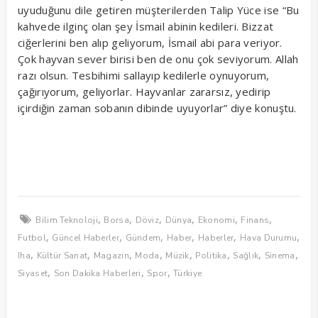
uyuduğunu dile getiren müşterilerden Talip Yüce ise “Bu
kahvede ilginç olan şey İsmail abinin kedileri. Bizzat
ciğerlerini ben alıp geliyorum, İsmail abi para veriyor.
Çok hayvan sever birisi ben de onu çok seviyorum. Allah
razı olsun. Tesbihimi sallayıp kedilerle oynuyorum,
çağırıyorum, geliyorlar. Hayvanlar zararsız, yedirip
içirdiğin zaman sobanın dibinde uyuyorlar” diye konuştu.
,
,
,
,
,
,
Bilim Teknoloji
Borsa
Döviz
Dünya
Ekonomi
Finans
,
,
,
,
,
,
Futbol
Güncel Haberler
Gündem
Haber
Haberler
Hava Durumu
,
,
,
,
,
,
,
,
Iha
Kültür Sanat
Magazin
Moda
Müzik
Politika
Sağlık
Sinema
,
,
,
Siyaset
Son Dakika Haberleri
Spor
Türkiye