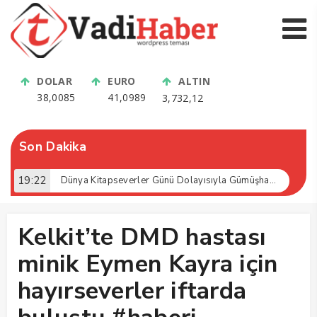
DOLAR
EURO
ALTIN
38,0085
41,0989
3,732,12
Son Dakika
19:22
Dünya Kitapseverler Günü Dolayısıyla Gümüşhane’de Kültür Buluşması Gerçekleştirildi
Kelkit’te DMD hastası
minik Eymen Kayra için
hayırseverler iftarda