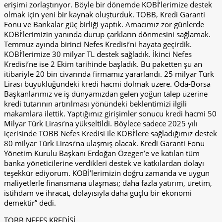
erişimi zorlaştırıyor. Böyle bir dönemde KOBİ’lerimize destek
olmak için yeni bir kaynak oluşturduk. TOBB, Kredi Garanti
Fonu ve Bankalar güç birliği yaptık. Amacımız zor günlerde
KOBİ’lerimizin yanında durup çarkların dönmesini sağlamak.
Temmuz ayında birinci Nefes Kredisi’ni hayata geçirdik.
KOBİ’lerimize 30 milyar TL destek sağladık. İkinci Nefes
Kredisi’ne ise 2 Ekim tarihinde başladık. Bu paketten şu an
itibariyle 20 bin civarında firmamız yararlandı. 25 milyar Türk
Lirası büyüklüğündeki kredi hacmi dolmak üzere. Oda-Borsa
Başkanlarımız ve iş dünyamızdan gelen yoğun talep üzerine
kredi tutarının artırılması yönündeki beklentimizi ilgili
makamlara ilettik. Yaptığımız girişimler sonucu kredi hacmi 50
Milyar Türk Lirası’na yükseltildi. Böylece sadece 2025 yılı
içerisinde TOBB Nefes Kredisi ile KOBİ’lere sağladığımız destek
80 milyar Türk Lirası’na ulaşmış olacak. Kredi Garanti Fonu
Yönetim Kurulu Başkanı Erdoğan Özegen’e ve katılan tüm
banka yöneticilerine verdikleri destek ve katkılardan dolayı
teşekkür ediyorum. KOBİ’lerimizin doğru zamanda ve uygun
maliyetlerle finansmana ulaşması; daha fazla yatırım, üretim,
istihdam ve ihracat, dolayısıyla daha güçlü bir ekonomi
demektir” dedi.
TOBB NEFES KREDİSİ