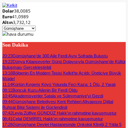
Dolar
38,0085
Euro
41,0989
Altın
3,732,12
Son Dakika
20:23
Gümüşhane’de 300 Aile Ferdi Aynı Sofrada Buluştu
19:22
Dünya Kitapseverler Günü Dolayısıyla Gümüşhane’de Kültür
Buluşması Gerçekleştirildi
13:16
Bölgenin En Modern Tesisi Kelkit’te Açıldı: Üreticiye Büyük
Müjde!
11:14
Kürtün Kırgeriş Köyü Yolunda Feci Kaza: 1 Ölü, 2 Yaralı
08:11
Boncuk Kuzu Ailenin Bir Ferdi Oldu
10:45
Akademisyenler Satala ve Süleymaniye’yi Gezdi
09:44
Gümüşhane Belediyesi Kent Rehberi Altyapısını Dijital
Ruhsat Bilgi Sistemi ile Güçlendirdi
07:42
Leyla Zülfiye GÜNDÜZ Hakk’ın rahmetine kavuşmuştur
06:41
Celal DEMİREL Hakk’ın rahmetine kavuşmuştur
17:26
Gümüşhane Devlet Hastanesinde Onkoloji Kliniği 2 Yılda 5