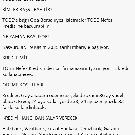
KİMLER BAŞVURABİLİR?
TOBB’a bağlı Oda-Borsa üyesi işletmeler TOBB Nefes
Kredisi’ne başvurabilir.
NE ZAMAN BAŞLIYOR?
Başvurular, 19 Kasım 2025 tarihi itibariyle başlıyor.
KREDİ LİMİTİ
TOBB Nefes Kredisi’nden bir firma azami 1,5 milyon TL kredi
kullanabilecek.
ÖDEME KOŞULLARI
Krediler, 6 ay anapara ödemesiz şekilde azami 36 ay vadeli
olacak. Kredi, 24 aya kadar yüzde 33, 24 ay üzeri yüzde 32
faizle kullandırılacak.
KREDİYİ HANGİ BANKALAR VERECEK
Halkbank, Vakıfbank, Ziraat Bankası, Denizbank, Garanti
Bankası, Akbank, Yapı Kredi ve Ziraat Katılım şubelerine