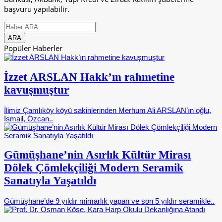
başvuru yapılabilir.
Popüler Haberler
İzzet ARSLAN Hakk’ın rahmetine
kavuşmuştur
İlimiz Çamlıköy köyü sakinlerinden Merhum Ali ARSLAN’ın oğlu,
İsmail, Özcan..
Gümüşhane’nin Asırlık Kültür Mirası
Dölek Çömlekçiliği Modern Seramik
Sanatıyla Yaşatıldı
Gümüşhane’de 9 yıldır mimarlık yapan ve son 5 yıldır seramikle..