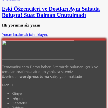
Eski Öğrencileri ve Dostları Aynı Sahada
Buluştu! Suat Dalman Unutulmadı
İlk yorumu siz yazın
Yorum bırakmak için tıklayın.
Temavadisi.com Demo haber Sitemizde bulunan içerik ve
temalar tarafımıza ait olup yanlızca sitemiz
üzerinden
wordpress tema
satışı yapılmaktadır.
Menu1
Künye
İletişim
Gazeteler
Reklam