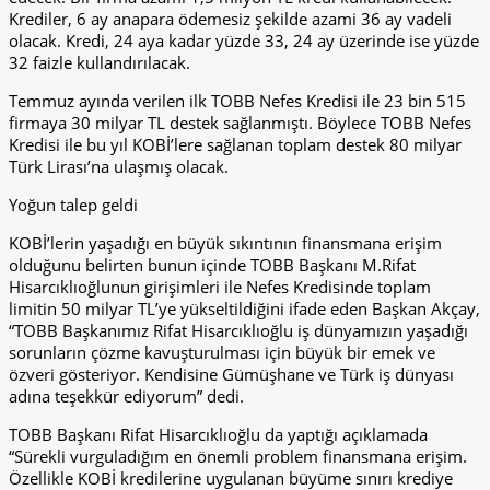
Krediler, 6 ay anapara ödemesiz şekilde azami 36 ay vadeli
olacak. Kredi, 24 aya kadar yüzde 33, 24 ay üzerinde ise yüzde
32 faizle kullandırılacak.
Temmuz ayında verilen ilk TOBB Nefes Kredisi ile 23 bin 515
firmaya 30 milyar TL destek sağlanmıştı. Böylece TOBB Nefes
Kredisi ile bu yıl KOBİ’lere sağlanan toplam destek 80 milyar
Türk Lirası’na ulaşmış olacak.
Yoğun talep geldi
KOBİ’lerin yaşadığı en büyük sıkıntının finansmana erişim
olduğunu belirten bunun içinde TOBB Başkanı M.Rifat
Hisarcıklıoğlunun girişimleri ile Nefes Kredisinde toplam
limitin 50 milyar TL’ye yükseltildiğini ifade eden Başkan Akçay,
“TOBB Başkanımız Rifat Hisarcıklıoğlu iş dünyamızın yaşadığı
sorunların çözme kavuşturulması için büyük bir emek ve
özveri gösteriyor. Kendisine Gümüşhane ve Türk iş dünyası
adına teşekkür ediyorum” dedi.
TOBB Başkanı Rifat Hisarcıklıoğlu da yaptığı açıklamada
“Sürekli vurguladığım en önemli problem finansmana erişim.
Özellikle KOBİ kredilerine uygulanan büyüme sınırı krediye