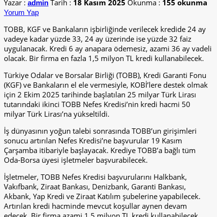
Yazar :
Tarih :
18 Kasım 2025
Okunma :
155 okunma
admin
Yorum Yap
TOBB, KGF ve Bankaların işbirliğinde verilecek kredide 24 ay
vadeye kadar yüzde 33, 24 ay üzerinde ise yüzde 32 faiz
uygulanacak. Kredi 6 ay anapara ödemesiz, azami 36 ay vadeli
olacak. Bir firma en fazla 1,5 milyon TL kredi kullanabilecek.
Türkiye Odalar ve Borsalar Birliği (TOBB), Kredi Garanti Fonu
(KGF) ve Bankaların el ele vermesiyle, KOBİ’lere destek olmak
için 2 Ekim 2025 tarihinde başlatılan 25 milyar Türk Lirası
tutarındaki ikinci TOBB Nefes Kredisi’nin kredi hacmi 50
milyar Türk Lirası’na yükseltildi.
İş dünyasının yoğun talebi sonrasında TOBB’un girişimleri
sonucu artırılan Nefes Kredisi’ne başvurular 19 Kasım
Çarşamba itibariyle başlayacak. Krediye TOBB’a bağlı tüm
Oda-Borsa üyesi işletmeler başvurabilecek.
İşletmeler, TOBB Nefes Kredisi başvurularını Halkbank,
Vakıfbank, Ziraat Bankası, Denizbank, Garanti Bankası,
Akbank, Yap Kredi ve Ziraat Katılım şubelerine yapabilecek.
Artırılan kredi hacminde mevcut koşullar aynen devam
edecek. Bir firma azami 1,5 milyon TL kredi kullanabilecek.