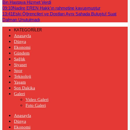
Bin Hastaya Hizmet Verdi
09:10
Nadire EREN Hakk’ın rahmetine kavuşmuştur
13:41
Eski Öğrencileri ve Dostları Aynı Sahada Buluştu! Suat
Dalman Unutulmadı
KATEGORİLER
Anasayfa
Dünya
Ekonomi
Gündem
Sağlık
Siyaset
Spor
Teknoloji
Yaşam
Son Dakika
Galeri
Video Galeri
Foto Galeri
Anasayfa
Dünya
Ekonomi