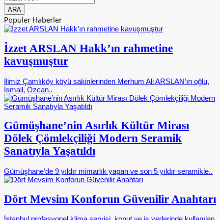
Popüler Haberler
İzzet ARSLAN Hakk’ın rahmetine
kavuşmuştur
İlimiz Çamlıköy köyü sakinlerinden Merhum Ali ARSLAN’ın oğlu,
İsmail, Özcan..
Gümüşhane’nin Asırlık Kültür Mirası
Dölek Çömlekçiliği Modern Seramik
Sanatıyla Yaşatıldı
Gümüşhane’de 9 yıldır mimarlık yapan ve son 5 yıldır seramikle..
Dört Mevsim Konforun Güvenilir Anahtarı
İstanbul profesyonel klima servisi, konut ve iş yerlerinde kullanılan