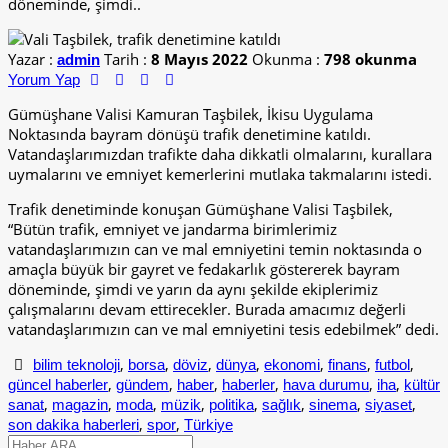
döneminde, şimdi..
Yazar :
Tarih :
8 Mayıs 2022
Okunma :
798 okunma
admin
Yorum Yap
Gümüşhane Valisi Kamuran Taşbilek, İkisu Uygulama
Noktasında bayram dönüşü trafik denetimine katıldı.
Vatandaşlarımızdan trafikte daha dikkatli olmalarını, kurallara
uymalarını ve emniyet kemerlerini mutlaka takmalarını istedi.
Trafik denetiminde konuşan Gümüşhane Valisi Taşbilek,
“Bütün trafik, emniyet ve jandarma birimlerimiz
vatandaşlarımızın can ve mal emniyetini temin noktasında o
amaçla büyük bir gayret ve fedakarlık göstererek bayram
döneminde, şimdi ve yarın da aynı şekilde ekiplerimiz
çalışmalarını devam ettirecekler. Burada amacımız değerli
vatandaşlarımızın can ve mal emniyetini tesis edebilmek” dedi.
,
,
,
,
,
,
,
bilim teknoloji
borsa
döviz
dünya
ekonomi
finans
futbol
,
,
,
,
,
,
güncel haberler
gündem
haber
haberler
hava durumu
iha
kültür
,
,
,
,
,
,
,
,
sanat
magazin
moda
müzik
politika
sağlık
sinema
siyaset
,
,
son dakika haberleri
spor
Türkiye