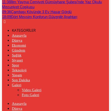
11:38
İlim Yayma Cemiyeti Gümüşhane Şubesi’nde Yaz Okulu
Mezuniyet Coşkusu
09:36
Çambaşı Köyünde 3 Ev Hasar Gördü
18:09
Dört Mevsim Konforun Güvenilir Anahtarı
KATEGORİLER
Anasayfa
Dünya
Ekonomi
Gündem
Sağlık
Siyaset
Spor
Teknoloji
Yaşam
Son Dakika
Galeri
Video Galeri
Foto Galeri
Anasayfa
Dünya