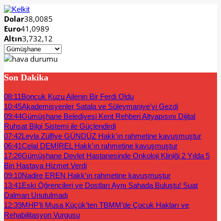
Dolar
38,0085
Euro
41,0989
Altın
3,732,12
Son Dakika
08:11
Boncuk Kuzu Ailenin Bir Ferdi Oldu
10:45
Akademisyenler Satala ve Süleymaniye’yi Gezdi
09:44
Gümüşhane Belediyesi Kent Rehberi Altyapısını Dijital
Ruhsat Bilgi Sistemi ile Güçlendirdi
07:42
Leyla Zülfiye GÜNDÜZ Hakk’ın rahmetine kavuşmuştur
06:41
Celal DEMİREL Hakk’ın rahmetine kavuşmuştur
17:26
Gümüşhane Devlet Hastanesinde Onkoloji Kliniği 2 Yılda 5
Bin Hastaya Hizmet Verdi
09:10
Nadire EREN Hakk’ın rahmetine kavuşmuştur
13:41
Eski Öğrencileri ve Dostları Aynı Sahada Buluştu! Suat
Dalman Unutulmadı
12:39
MHP’li Musa Küçük’ten TBMM’de Çocuk Hakları ve
Rehabilitasyon Vurgusu