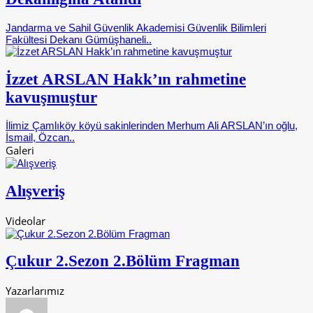
Jandarma ve Sahil Güvenlik Akademisi Güvenlik Bilimleri
Fakültesi Dekanı Gümüşhaneli..
İzzet ARSLAN Hakk’ın rahmetine
kavuşmuştur
İlimiz Çamlıköy köyü sakinlerinden Merhum Ali ARSLAN’ın oğlu,
İsmail, Özcan..
Galeri
Alışveriş
Videolar
Çukur 2.Sezon 2.Bölüm Fragman
Yazarlarımız