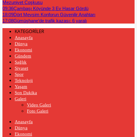
Mezuniyet Coşkusu
09:36
Çambaşı Köyünde 3 Ev Hasar Gördü
18:09
Dört Mevsim Konforun Güvenilir Anahtarı
17:08
Gümüşhane’de trafik kazası: 6 yaralı
KATEGORİLER
Anasayfa
Dünya
Ekonomi
Gündem
Sağlık
Siyaset
Spor
Teknoloji
Yaşam
Son Dakika
Galeri
Video Galeri
Foto Galeri
Anasayfa
Dünya
Ekonomi