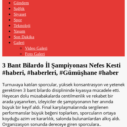
Gündem
Sağlık
Siyaset
Spor
Teknoloji
Yaşam
Son Dakika
Galeri
Video Galeri
Foto Galeri
3 Bant Bilardo İl Şampiyonası Nefes Kesti
#haberi, #haberleri, #Gümüşhane #haber
Turnuvaya katılan sporcular, yüksek konsantrasyon ve yetenek
gerektiren 3 bant bilardo disiplininde kıyasıya mücadele etti.
Heyecan dolu müsabakalarda centilmenlik ve rekabet bir
arada yaşanırken, izleyiciler de şampiyonanın her anında
büyük bir keyif aldı. Final karşılaşmalarında sergilenen
performanslar büyük beğeni toplarken, sporcuların ortaya
koyduğu azim ve kararlılık, salonda bulunanlardan alkış aldı.
Organizasyon sonunda dereceye giren sporculara..