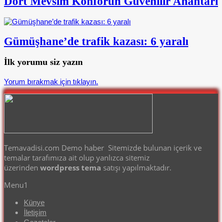
Dört Mevsim Konforun Güvenilir Anahtarı
Gümüşhane’de trafik kazası: 6 yaralı
İlk yorumu siz yazın
Yorum bırakmak için tıklayın.
Temavadisi.com Demo haber Sitemizde bulunan içerik ve
temalar tarafımıza ait olup yanlızca sitemiz
üzerinden
wordpress tema
satışı yapılmaktadır.
Menu1
Künye
İletişim