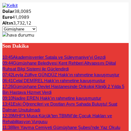
Dolar
38,0085
Euro
41,0989
Altın
3,732,12
Son Dakika
10:45
Akademisyenler Satala ve Süleymaniye’yi Gezdi
09:44
Gümüşhane Belediyesi Kent Rehberi Altyapısını Dijital
Ruhsat Bilgi Sistemi ile Güçlendirdi
07:42
Leyla Zülfiye GÜNDÜZ Hakk’ın rahmetine kavuşmuştur
06:41
Celal DEMİREL Hakk’ın rahmetine kavuşmuştur
17:26
Gümüşhane Devlet Hastanesinde Onkoloji Kliniği 2 Yılda 5
Bin Hastaya Hizmet Verdi
09:10
Nadire EREN Hakk’ın rahmetine kavuşmuştur
13:41
Eski Öğrencileri ve Dostları Aynı Sahada Buluştu! Suat
Dalman Unutulmadı
12:39
MHP’li Musa Küçük’ten TBMM’de Çocuk Hakları ve
Rehabilitasyon Vurgusu
11:38
İlim Yayma Cemiyeti Gümüşhane Şubesi’nde Yaz Okulu