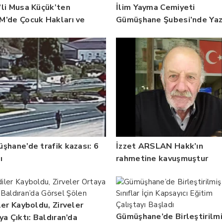
li Musa Küçük’ten
İlim Yayma Cemiyeti
’de Çocuk Hakları ve
Gümüşhane Şubesi’nde Ya
bilitasyon Vurgusu
Okulu Mezuniyet Coşkusu
şhane’de trafik kazası: 6
İzzet ARSLAN Hakk’ın
ı
rahmetine kavuşmuştur
ler Kayboldu, Zirveler
Gümüşhane’de Birleştirilm
ya Çıktı: Baldıran’da