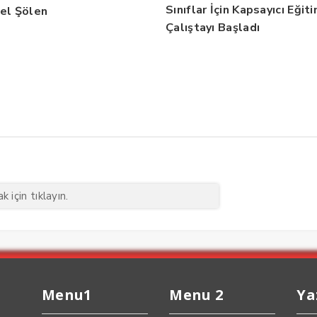
Sınıflar İçin Kapsayıcı Eğit
el Şölen
Çalıştayı Başladı
 için tıklayın.
Menu1
Menu 2
Ya