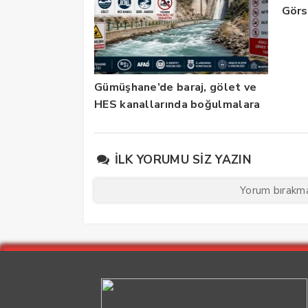
Görs
Gümüşhane’de baraj, gölet ve
HES kanallarında boğulmalara
karşı yeni tedbirler
İLK YORUMU SIZ YAZIN
Yorum bırakmak