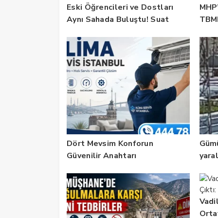
Eski Öğrencileri ve Dostları
MHP’
Aynı Sahada Buluştu! Suat
TBMM
Dalman Unutulmadı
Reha
Dört Mevsim Konforun
Gümü
Güvenilir Anahtarı
yaral
Vadi
Orta