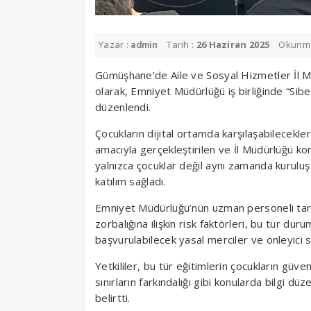
Yazar :
Tarih :
26 Haziran 2025
Okunm
admin
Gümüşhane’de Aile ve Sosyal Hizmetler İl Mü
olarak, Emniyet Müdürlüğü iş birliğinde “Sibe
düzenlendi.
Çocukların dijital ortamda karşılaşabilecekler
amacıyla gerçekleştirilen ve İl Müdürlüğü k
yalnızca çocuklar değil aynı zamanda kurulu
katılım sağladı.
Emniyet Müdürlüğü’nün uzman personeli taraf
zorbalığına ilişkin risk faktörleri, bu tür dur
başvurulabilecek yasal merciler ve önleyici st
Yetkililer, bu tür eğitimlerin çocukların güvenl
sınırların farkındalığı gibi konularda bilgi d
belirtti.