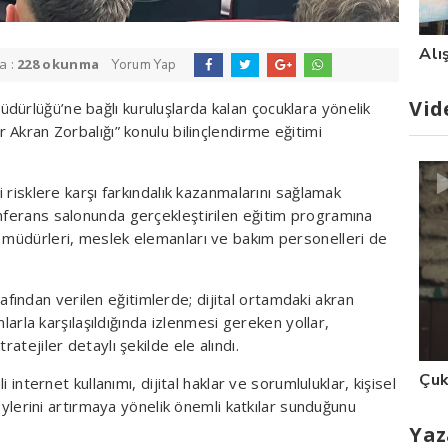
Alı
a :
228 okunma
Yorum Yap
Vid
dürlüğü’ne bağlı kuruluşlarda kalan çocuklara yönelik
r Akran Zorbalığı” konulu bilinçlendirme eğitimi
i risklere karşı farkındalık kazanmalarını sağlamak
onferans salonunda gerçekleştirilen eğitim programına
ş müdürleri, meslek elemanları ve bakım personelleri de
ından verilen eğitimlerde; dijital ortamdaki akran
umlarla karşılaşıldığında izlenmesi gereken yollar,
ratejiler detaylı şekilde ele alındı.
Çuk
i internet kullanımı, dijital haklar ve sorumluluklar, kişisel
üzeylerini artırmaya yönelik önemli katkılar sunduğunu
Yaz