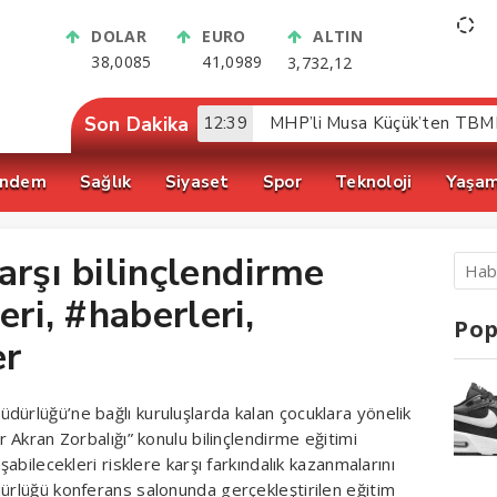
DOLAR
EURO
ALTIN
38,0085
41,0989
3,732,12
Son Dakika
12:39
ndem
Sağlık
Siyaset
Spor
Teknoloji
Yaşa
arşı bilinçlendirme
eri, #haberleri,
Pop
r
dürlüğü’ne bağlı kuruluşlarda kalan çocuklara yönelik
r Akran Zorbalığı” konulu bilinçlendirme eğitimi
şabilecekleri risklere karşı farkındalık kazanmalarını
dürlüğü konferans salonunda gerçekleştirilen eğitim