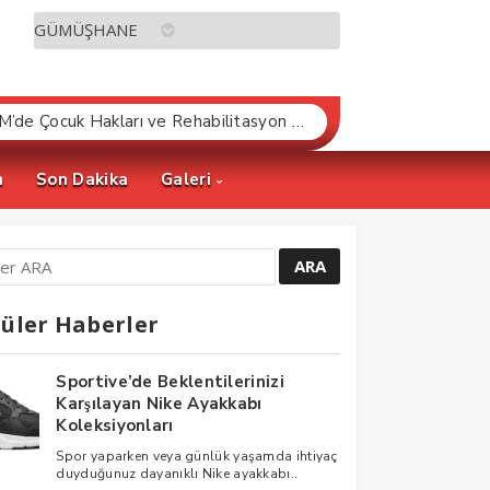
MHP’li Musa Küçük’ten TBMM’de Çocuk Hakları ve Rehabilitasyon Vurgusu
m
Son Dakika
Galeri
üler Haberler
Sportive’de Beklentilerinizi
Karşılayan Nike Ayakkabı
Koleksiyonları
Spor yaparken veya günlük yaşamda ihtiyaç
duyduğunuz dayanıklı Nike ayakkabı..