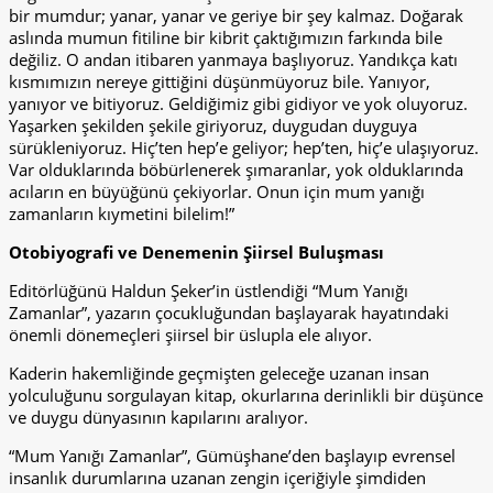
bir mumdur; yanar, yanar ve geriye bir şey kalmaz. Doğarak
aslında mumun fitiline bir kibrit çaktığımızın farkında bile
değiliz. O andan itibaren yanmaya başlıyoruz. Yandıkça katı
kısmımızın nereye gittiğini düşünmüyoruz bile. Yanıyor,
yanıyor ve bitiyoruz. Geldiğimiz gibi gidiyor ve yok oluyoruz.
Yaşarken şekilden şekile giriyoruz, duygudan duyguya
sürükleniyoruz. Hiç’ten hep’e geliyor; hep’ten, hiç’e ulaşıyoruz.
Var olduklarında böbürlenerek şımaranlar, yok olduklarında
acıların en büyüğünü çekiyorlar. Onun için mum yanığı
zamanların kıymetini bilelim!”
Otobiyografi ve Denemenin Şiirsel Buluşması
Editörlüğünü Haldun Şeker’in üstlendiği “Mum Yanığı
Zamanlar”, yazarın çocukluğundan başlayarak hayatındaki
önemli dönemeçleri şiirsel bir üslupla ele alıyor.
Kaderin hakemliğinde geçmişten geleceğe uzanan insan
yolculuğunu sorgulayan kitap, okurlarına derinlikli bir düşünce
ve duygu dünyasının kapılarını aralıyor.
“Mum Yanığı Zamanlar”, Gümüşhane’den başlayıp evrensel
insanlık durumlarına uzanan zengin içeriğiyle şimdiden