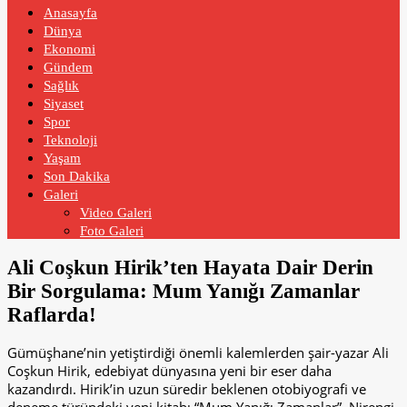
Anasayfa
Dünya
Ekonomi
Gündem
Sağlık
Siyaset
Spor
Teknoloji
Yaşam
Son Dakika
Galeri
Video Galeri
Foto Galeri
Ali Coşkun Hirik’ten Hayata Dair Derin
Bir Sorgulama: Mum Yanığı Zamanlar
Raflarda!
Gümüşhane’nin yetiştirdiği önemli kalemlerden şair-yazar Ali
Coşkun Hirik, edebiyat dünyasına yeni bir eser daha
kazandırdı. Hirik’in uzun süredir beklenen otobiyografi ve