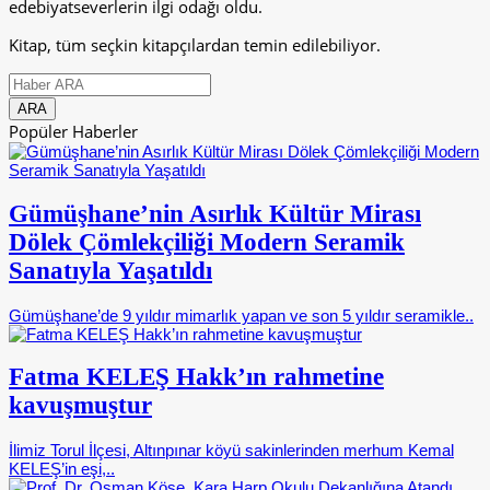
edebiyatseverlerin ilgi odağı oldu.
Kitap, tüm seçkin kitapçılardan temin edilebiliyor.
Popüler Haberler
Gümüşhane’nin Asırlık Kültür Mirası
Dölek Çömlekçiliği Modern Seramik
Sanatıyla Yaşatıldı
Gümüşhane’de 9 yıldır mimarlık yapan ve son 5 yıldır seramikle..
Fatma KELEŞ Hakk’ın rahmetine
kavuşmuştur
İlimiz Torul İlçesi, Altınpınar köyü sakinlerinden merhum Kemal
KELEŞ’in eşi,..