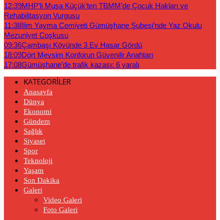
12:39
MHP’li Musa Küçük’ten TBMM’de Çocuk Hakları ve
Rehabilitasyon Vurgusu
11:38
İlim Yayma Cemiyeti Gümüşhane Şubesi’nde Yaz Okulu
Mezuniyet Coşkusu
09:36
Çambaşı Köyünde 3 Ev Hasar Gördü
18:09
Dört Mevsim Konforun Güvenilir Anahtarı
17:08
Gümüşhane’de trafik kazası: 6 yaralı
KATEGORİLER
Anasayfa
Dünya
Ekonomi
Gündem
Sağlık
Siyaset
Spor
Teknoloji
Yaşam
Son Dakika
Galeri
Video Galeri
Foto Galeri