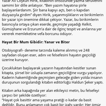
Yazar Ali Coşkun Hirik, kitabının önsözünde yazma serüvenini
samimi bir dille anlatıyor. “Ben yazım hayatına şiirle
başlayanlardanım. Şiir bana kapıyı açtı, ben o kapıdan
düzyazıyla girdim” diyen Hirik, yaşanmışlıkların ve birikimlerin
bir yazar için önemine dikkat çekiyor. Yazar, bu birikimlerin
basıncıyla ortaya çıkan eserde, geçmişte yaşadığı Kelkit,
Gümüşhane ve Erzurum’a dair de ilginç tespit ve anılarına yer
vererek memleketine vefa borcunu ödüyor.
Hayat Bir Mum Gibidir: Yanar ve Biter
Otobiyografi- deneme tarzında kaleme alınmış ve 248
sayfadan oluşan eser, adını ve felsefesini hayatın geçiciliği
üzerine kuruyor.
Çocukluktan başlayarak yazarın hayatından kesitler sunan
kitapta, şiirsel bir üslupla zamanın geçiciliğine vurgu yapılıyor.
Kaderin hakemliğinde geçmişten geleceğe giden yolda insanın
duruşunun sorgulandığı kitabın editörlüğü Haldun Şeker yaptı.
Kitabın arka kapağında yer alan etkileyici metin, bu felsefeyi
çarpıcı bir şekilde özetliyor:
“Hayat çok basittir ama yaşama pratiği o kadar da basit
değildir. Bunu anlamanın çok basit bir izahı vardır: Her ömür