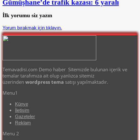
Gümüşhane’de trafik kazası: 6 yaralı
İlk yorumu siz yazın
Yorum bırakmak için tıklayın.
Temavadisi.com Demo haber Sitemizde bulunan içerik ve
temalar tarafımıza ait olup yanlızca sitemiz
üzerinden
wordpress tema
satışı yapılmaktadır.
Menu1
Künye
İletişim
Gazeteler
Reklam
Menu 2