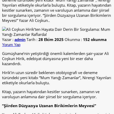
deneme türündeki yeni kitabı “Mum Yanığı Zamanlar”, Nirengi
Yayınları etiketiyle okurlarla buluştu. Kitap, yazarın hayatından
kesitler sunarken, zamanın ve varoluşun anlamına dair şiirsel
bir sorgulama içeriyor. “Şiirden Düzyazıya Uzanan Birikimlerin
Meyvesi” Yazar Ali Coşkun..
Yazar :
Tarih :
28 Ekim 2025
Okunma :
152 okunma
admin
Yorum Yap
Gümüşhane’nin yetiştirdiği önemli kalemlerden şair-yazar Ali
Coşkun Hirik, edebiyat dünyasına yeni bir eser daha
kazandırdı.
Hirik’in uzun süredir beklenen otobiyografi ve deneme
türündeki yeni kitabı “Mum Yanığı Zamanlar”, Nirengi Yayınları
etiketiyle okurlarla buluştu.
Kitap, yazarın hayatından kesitler sunarken, zamanın ve
varoluşun anlamına dair şiirsel bir sorgulama içeriyor.
“Şiirden Düzyazıya Uzanan Birikimlerin Meyvesi”