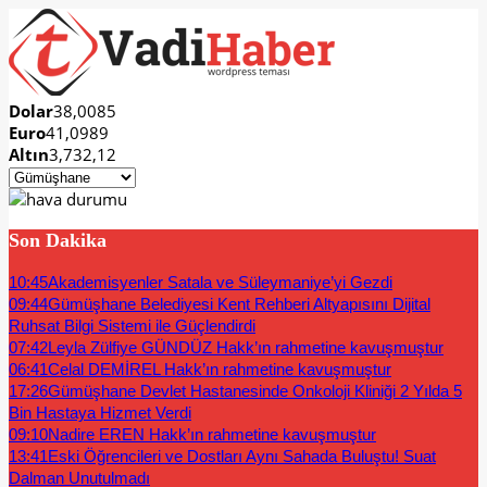
Dolar
38,0085
Euro
41,0989
Altın
3,732,12
Son Dakika
10:45
Akademisyenler Satala ve Süleymaniye’yi Gezdi
09:44
Gümüşhane Belediyesi Kent Rehberi Altyapısını Dijital
Ruhsat Bilgi Sistemi ile Güçlendirdi
07:42
Leyla Zülfiye GÜNDÜZ Hakk’ın rahmetine kavuşmuştur
06:41
Celal DEMİREL Hakk’ın rahmetine kavuşmuştur
17:26
Gümüşhane Devlet Hastanesinde Onkoloji Kliniği 2 Yılda 5
Bin Hastaya Hizmet Verdi
09:10
Nadire EREN Hakk’ın rahmetine kavuşmuştur
13:41
Eski Öğrencileri ve Dostları Aynı Sahada Buluştu! Suat
Dalman Unutulmadı