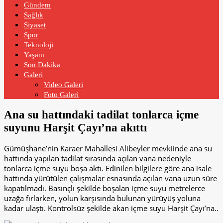
Gündem
Sağlık
Siyaset
Spor
Teknoloji
Yaşam
Son Dakika
Galeri
Video Galeri
Foto Galeri
Ana su hattındaki tadilat tonlarca içme
suyunu Harşit Çayı’na akıttı
Gümüşhane’nin Karaer Mahallesi Alibeyler mevkiinde ana su
hattında yapılan tadilat sırasında açılan vana nedeniyle
tonlarca içme suyu boşa aktı. Edinilen bilgilere göre ana isale
hattında yürütülen çalışmalar esnasında açılan vana uzun süre
kapatılmadı. Basınçlı şekilde boşalan içme suyu metrelerce
uzağa fırlarken, yolun karşısında bulunan yürüyüş yoluna
kadar ulaştı. Kontrolsüz şekilde akan içme suyu Harşit Çayı’na..