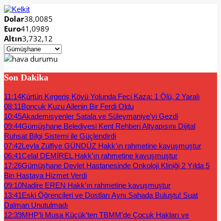
Dolar
38,0085
Euro
41,0989
Altın
3,732,12
Son Dakika
11:14
Kürtün Kırgeriş Köyü Yolunda Feci Kaza: 1 Ölü, 2 Yaralı
08:11
Boncuk Kuzu Ailenin Bir Ferdi Oldu
10:45
Akademisyenler Satala ve Süleymaniye’yi Gezdi
09:44
Gümüşhane Belediyesi Kent Rehberi Altyapısını Dijital
Ruhsat Bilgi Sistemi ile Güçlendirdi
07:42
Leyla Zülfiye GÜNDÜZ Hakk’ın rahmetine kavuşmuştur
06:41
Celal DEMİREL Hakk’ın rahmetine kavuşmuştur
17:26
Gümüşhane Devlet Hastanesinde Onkoloji Kliniği 2 Yılda 5
Bin Hastaya Hizmet Verdi
09:10
Nadire EREN Hakk’ın rahmetine kavuşmuştur
13:41
Eski Öğrencileri ve Dostları Aynı Sahada Buluştu! Suat
Dalman Unutulmadı
12:39
MHP’li Musa Küçük’ten TBMM’de Çocuk Hakları ve