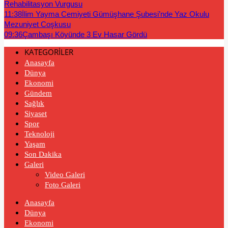
Rehabilitasyon Vurgusu
11:38
İlim Yayma Cemiyeti Gümüşhane Şubesi’nde Yaz Okulu
Mezuniyet Coşkusu
09:36
Çambaşı Köyünde 3 Ev Hasar Gördü
KATEGORİLER
Anasayfa
Dünya
Ekonomi
Gündem
Sağlık
Siyaset
Spor
Teknoloji
Yaşam
Son Dakika
Galeri
Video Galeri
Foto Galeri
Anasayfa
Dünya
Ekonomi