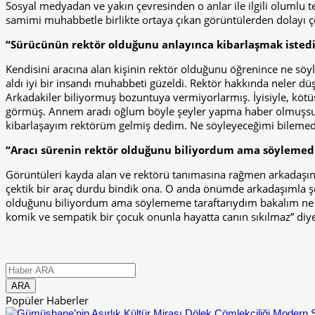
Sosyal medyadan ve yakın çevresinden o anlar ile ilgili olumlu t
samimi muhabbetle birlikte ortaya çıkan görüntülerden dolayı 
“Sürücünün rektör olduğunu anlayınca kibarlaşmak isted
Kendisini aracına alan kişinin rektör olduğunu öğrenince ne söy
aldı iyi bir insandı muhabbeti güzeldi. Rektör hakkında neler 
Arkadakiler biliyormuş bozuntuya vermiyorlarmış. İyisiyle, köt
görmüş. Annem aradı oğlum böyle şeyler yapma haber olmuşsun
kibarlaşayım rektörüm gelmiş dedim. Ne söyleyeceğimi bilemedi
“Aracı sürenin rektör olduğunu biliyordum ama söyleme
Görüntüleri kayda alan ve rektörü tanımasına rağmen arkadaşın
çektik bir araç durdu bindik ona. O anda önümde arkadaşımla şo
olduğunu biliyordum ama söylememe taraftarıydım bakalım ne d
komik ve sempatik bir çocuk onunla hayatta canın sıkılmaz” diy
Popüler Haberler