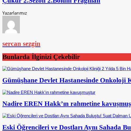
Çukur 2.Sezon 2.Bölüm Fragman
Yazarlarımız
sercan sezgin
Bunlarda İlginizi Çekebilir
Gümüşhane Devlet Hastanesinde Onkoloji Kl
Nadire EREN Hakk’ın rahmetine kavuşmuş
Eski Öğrencileri ve Dostları Aynı Sahada 