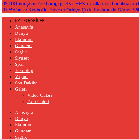
09:00
Gümüşhane’de baraj, gölet ve HES kanallarında boğulmalara ka
07:59
Vadiler Kayboldu, Zirveler Ortaya Çıktı: Baldıran’da Görsel Şö
KATEGORİLER
Anasayfa
Dünya
Ekonomi
Gündem
Sağlık
Siyaset
Spor
Teknoloji
Yaşam
Son Dakika
Galeri
Video Galeri
Foto Galeri
Anasayfa
Dünya
Ekonomi
Gündem
Sağlık