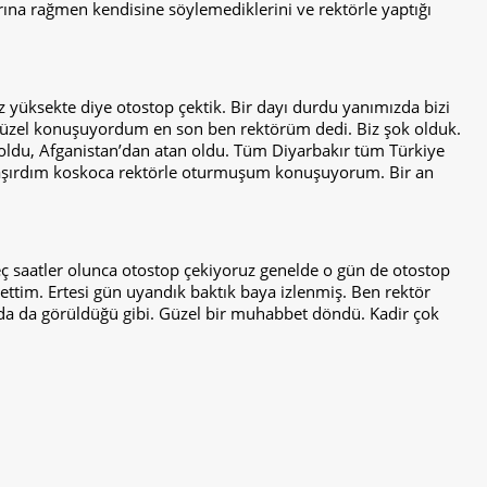
arına rağmen kendisine söylemediklerini ve rektörle yaptığı
z yüksekte diye otostop çektik. Bir dayı durdu yanımızda bizi
l güzel konuşuyordum en son ben rektörüm dedi. Biz şok olduk.
 oldu, Afganistan’dan atan oldu. Tüm Diyarbakır tüm Türkiye
aşırdım koskoca rektörle oturmuşum konuşuyorum. Bir an
 saatler olunca otostop çekiyoruz genelde o gün de otostop
tim. Ertesi gün uyandık baktık baya izlenmiş. Ben rektör
a da görüldüğü gibi. Güzel bir muhabbet döndü. Kadir çok