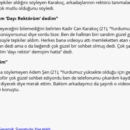
epkiler aldığını söyleyen Karakoç, arkadaşlarının rektörü tanımal
çok mutlu olduğunu söyledi.
im ‘Dayı Rektörüm’ dedim”
leyeceğini bilemediğini belirten Kadir Can Karakoç (21), “Yurdumu
düşünüyorsunuz diye sordu bize. Ben de halktan biri sandım güze
üsüyle tepkiler aldım. Herkes bana videoyu attı memleketten atan
 dedi ama o da beğendi çok güzel bir sohbet olmuş dedi. Çok ş
m ‘dayı rektör’ demişim hatta” dedi.
dim”
a söylemeyen Adem Şen (21), “Yurdumuz yüksekte olduğu için geç
för çok güzel sohbet ediyordu ben de telefonumu çıkardım kaydet
iyecek diye merak ettim. Baktım arkadaşımız da şaşırdı o videod
e konuştu.