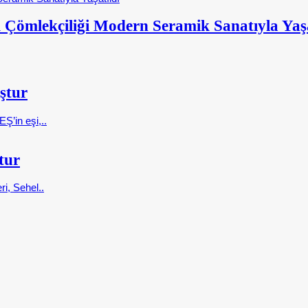
 Çömlekçiliği Modern Seramik Sanatıyla Yaşa
ştur
Ş’in eşi,..
tur
ri, Sehel..