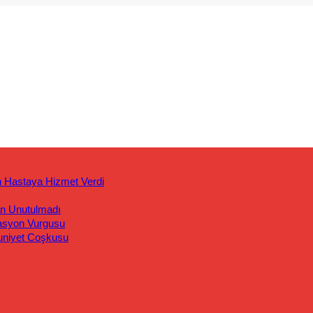
n Hastaya Hizmet Verdi
an Unutulmadı
asyon Vurgusu
uniyet Coşkusu