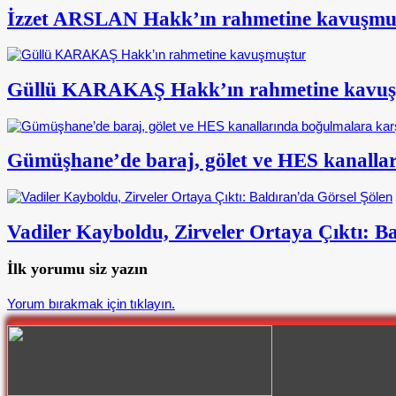
İzzet ARSLAN Hakk’ın rahmetine kavuşmu
Güllü KARAKAŞ Hakk’ın rahmetine kavu
Gümüşhane’de baraj, gölet ve HES kanalları
Vadiler Kayboldu, Zirveler Ortaya Çıktı: B
İlk yorumu siz yazın
Yorum bırakmak için tıklayın.