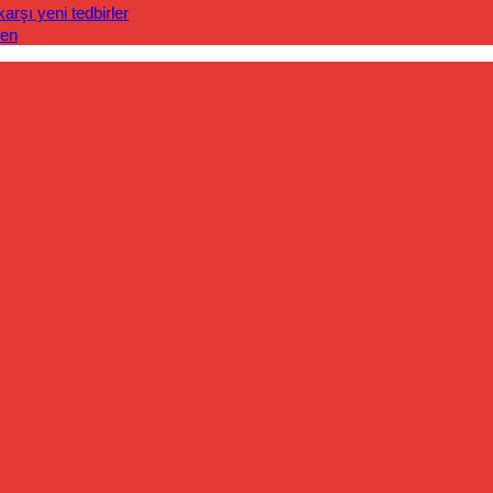
rşı yeni tedbirler
len