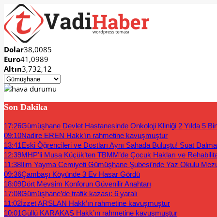
Dolar
38,0085
Euro
41,0989
Altın
3,732,12
Son Dakika
17:26
Gümüşhane Devlet Hastanesinde Onkoloji Kliniği 2 Yılda 5 Bi
09:10
Nadire EREN Hakk’ın rahmetine kavuşmuştur
13:41
Eski Öğrencileri ve Dostları Aynı Sahada Buluştu! Suat Dalm
12:39
MHP’li Musa Küçük’ten TBMM’de Çocuk Hakları ve Rehabilit
11:38
İlim Yayma Cemiyeti Gümüşhane Şubesi’nde Yaz Okulu Mez
09:36
Çambaşı Köyünde 3 Ev Hasar Gördü
18:09
Dört Mevsim Konforun Güvenilir Anahtarı
17:08
Gümüşhane’de trafik kazası: 6 yaralı
11:02
İzzet ARSLAN Hakk’ın rahmetine kavuşmuştur
10:01
Güllü KARAKAŞ Hakk’ın rahmetine kavuşmuştur