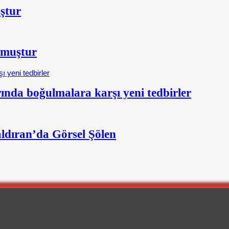
ştur
şmuştur
nda boğulmalara karşı yeni tedbirler
aldıran’da Görsel Şölen