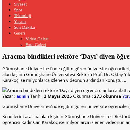
Siyaset
Spor
Teknoloji
Yaşam
Son Dakika
Galeri
Video Galeri
Foto Galeri
Aracına bindikleri rektöre ‘Dayı’ diyen öğr
Gümüşhane Üniversitesi’nde eğitim gören üniversite öğrencileri,
alan kişinin Gümüşhane Üniversitesi Rektörü Prof. Dr. Oktay Yıl
Karakoç ise milyonlarca izlenen videonun ardından konuştu. ..
Yazar :
Tarih :
2 Mayıs 2025
Okunma :
273 okunma
admin
Yor
Gümüşhane Üniversitesi’nde eğitim gören üniversite öğrencileri
Kendilerini aracına alan kişinin Gümüşhane Üniversitesi Rektörü
öğrencisi Kadir Can Karakoç ise milyonlarca izlenen videonun 