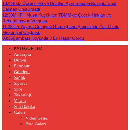
13:41
Eski Öğrencileri ve Dostları Aynı Sahada Buluştu! Suat
Dalman Unutulmadı
12:39
MHP’li Musa Küçük’ten TBMM’de Çocuk Hakları ve
Rehabilitasyon Vurgusu
11:38
İlim Yayma Cemiyeti Gümüşhane Şubesi’nde Yaz Okulu
Mezuniyet Coşkusu
09:36
Çambaşı Köyünde 3 Ev Hasar Gördü
KATEGORİLER
Anasayfa
Dünya
Ekonomi
Gündem
Sağlık
Siyaset
Spor
Teknoloji
Yaşam
Son Dakika
Galeri
Video Galeri
Foto Galeri