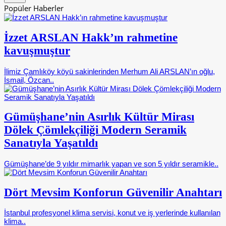
Popüler Haberler
İzzet ARSLAN Hakk’ın rahmetine
kavuşmuştur
İlimiz Çamlıköy köyü sakinlerinden Merhum Ali ARSLAN’ın oğlu,
İsmail, Özcan..
Gümüşhane’nin Asırlık Kültür Mirası
Dölek Çömlekçiliği Modern Seramik
Sanatıyla Yaşatıldı
Gümüşhane’de 9 yıldır mimarlık yapan ve son 5 yıldır seramikle..
Dört Mevsim Konforun Güvenilir Anahtarı
İstanbul profesyonel klima servisi, konut ve iş yerlerinde kullanılan
klima..