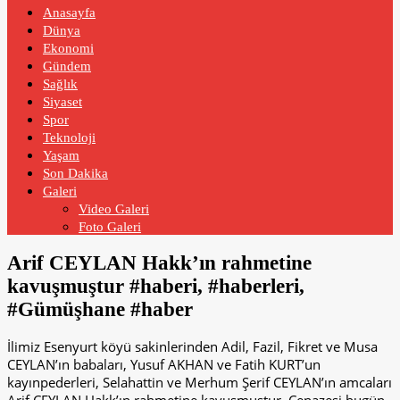
Anasayfa
Dünya
Ekonomi
Gündem
Sağlık
Siyaset
Spor
Teknoloji
Yaşam
Son Dakika
Galeri
Video Galeri
Foto Galeri
Arif CEYLAN Hakk’ın rahmetine
kavuşmuştur #haberi, #haberleri,
#Gümüşhane #haber
İlimiz Esenyurt köyü sakinlerinden Adil, Fazil, Fikret ve Musa
CEYLAN’ın babaları, Yusuf AKHAN ve Fatih KURT’un
kayınpederleri, Selahattin ve Merhum Şerif CEYLAN’ın amcaları