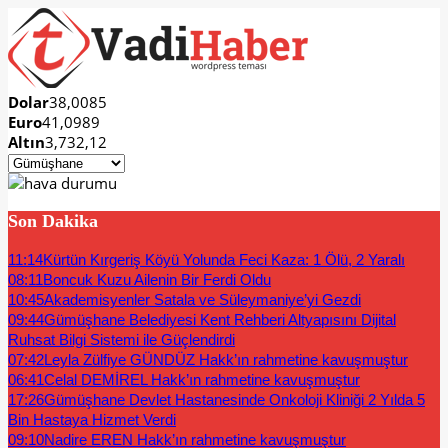
Dolar
38,0085
Euro
41,0989
Altın
3,732,12
Son Dakika
11:14
Kürtün Kırgeriş Köyü Yolunda Feci Kaza: 1 Ölü, 2 Yaralı
08:11
Boncuk Kuzu Ailenin Bir Ferdi Oldu
10:45
Akademisyenler Satala ve Süleymaniye’yi Gezdi
09:44
Gümüşhane Belediyesi Kent Rehberi Altyapısını Dijital
Ruhsat Bilgi Sistemi ile Güçlendirdi
07:42
Leyla Zülfiye GÜNDÜZ Hakk’ın rahmetine kavuşmuştur
06:41
Celal DEMİREL Hakk’ın rahmetine kavuşmuştur
17:26
Gümüşhane Devlet Hastanesinde Onkoloji Kliniği 2 Yılda 5
Bin Hastaya Hizmet Verdi
09:10
Nadire EREN Hakk’ın rahmetine kavuşmuştur