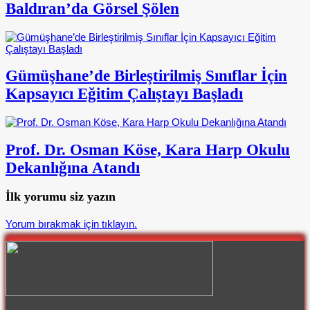
Baldıran’da Görsel Şölen
Gümüşhane’de Birleştirilmiş Sınıflar İçin
Kapsayıcı Eğitim Çalıştayı Başladı
Prof. Dr. Osman Köse, Kara Harp Okulu
Dekanlığına Atandı
İlk yorumu siz yazın
Yorum bırakmak için tıklayın.