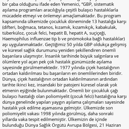
bir çaba olduğunu ifade eden Yemenici, “GBP, sistematik
aşılama programları aracılığıyla çeşitli bulaşıcı hastalıklarla
mücadele etmeyi ve önlemeyi amaçlamaktadır. Bu program
kapsamında ülkemizde çocukluk döneminde 13 hastalığa karşı
(difteri, boğmaca, tetanos, kızamık, kızamıkçık, kabakulak,
tüberküloz, çocuk felci, hepatit B, hepatit A, suçiçeği,
Haemophilus influenzae tip b ve pnömokoka bağlı hastalıklar)
aşı uygulanmaktadır. Geçtiğimiz 50 yılda GBP oldukça gelişmiş
ve küresel sağlık durumunu yeniden şekillendiren önemli
başarılara ulaşmıştır. İnsanlık tarihinde büyük salgınlara ve
ölümlere yol açan pek çok hastalık günümüzde aşılama
sayesinde görülmemektedir. 1977 yılında çiçek hastalığının
ortadan kaldırılması bu başarıların en önemlilerinden biridir.
Dünya, çiçek hastalığının ortadan kaldırılmasının ardından
tarihte ikinci kez, insandaki bir patojeni küresel olarak yok
etmenin eşiğinde bulunmaktadır. Önemli bir çocukluk çağı
bulaşıcı hastalığı olan poliomiyelit (çocuk felci) hastalığına karşı
dünya genelinde yapılan yaygın aşılama çalışmaları sayesinde
hastalık yok edilme aşamasına gelmiştir. Ülkemizde son
poliomiyelit vakası 1998 yılında görülmüş, daha sonraki
yıllarda vaka tespit edilmemiştir. Ülkemizin de içinde
bulunduğu Dünya Sağlık Örgütü Avrupa Bölgesi, 21 Haziran