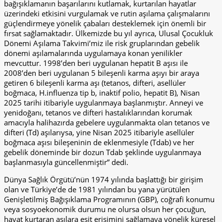
bağışıklamanın başarılarını kutlamak, kurtarılan hayatlar
üzerindeki etkisini vurgulamak ve rutin aşılama çalışmalarını
güçlendirmeye yönelik çabaları desteklemek için önemli bir
fırsat sağlamaktadır. Ülkemizde bu yıl ayrıca, Ulusal Çocukluk
Dönemi Aşılama Takvimi’miz ile risk gruplarından gebelik
dönemi aşılamalarında uygulamaya konan yenilikler
mevcuttur. 1998’den beri uygulanan hepatit B aşısı ile
2008’den beri uygulanan 5 bileşenli karma aşıyı bir araya
getiren 6 bileşenli karma aşı (tetanos, difteri, asellüler
boğmaca, H.influenza tip b, inaktif polio, hepatit B), Nisan
2025 tarihi itibariyle uygulanmaya başlanmıştır. Anneyi ve
yenidoğanı, tetanos ve difteri hastalıklarından korumak
amacıyla halihazırda gebelere uygulanmakta olan tetanos ve
difteri (Td) aşılarıysa, yine Nisan 2025 itibariyle asellüler
boğmaca aşısı bileşeninin de eklenmesiyle (Tdab) ve her
gebelik döneminde bir dozun Tdab şeklinde uygulanmaya
başlanmasıyla güncellenmiştir” dedi.
Dünya Sağlık Örgütü’nün 1974 yılında başlattığı bir girişim
olan ve Türkiye’de de 1981 yılından bu yana yürütülen
Genişletilmiş Bağışıklama Programının (GBP), coğrafi konumu
veya sosyoekonomik durumu ne olursa olsun her çocuğun,
hayat kurtaran aşılara eşit erişimini sağlamaya yönelik küresel