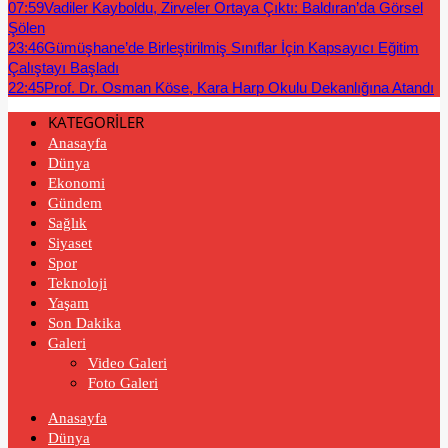
07:59
Vadiler Kayboldu, Zirveler Ortaya Çıktı: Baldıran’da Görsel
Şölen
23:46
Gümüşhane’de Birleştirilmiş Sınıflar İçin Kapsayıcı Eğitim
Çalıştayı Başladı
22:45
Prof. Dr. Osman Köse, Kara Harp Okulu Dekanlığına Atandı
KATEGORİLER
Anasayfa
Dünya
Ekonomi
Gündem
Sağlık
Siyaset
Spor
Teknoloji
Yaşam
Son Dakika
Galeri
Video Galeri
Foto Galeri
Anasayfa
Dünya