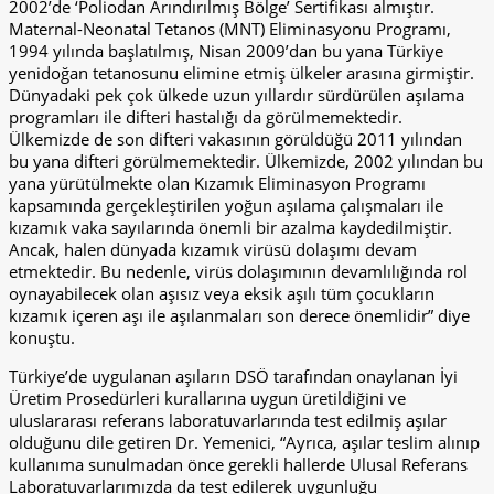
2002’de ‘Poliodan Arındırılmış Bölge’ Sertifikası almıştır.
Maternal-Neonatal Tetanos (MNT) Eliminasyonu Programı,
1994 yılında başlatılmış, Nisan 2009’dan bu yana Türkiye
yenidoğan tetanosunu elimine etmiş ülkeler arasına girmiştir.
Dünyadaki pek çok ülkede uzun yıllardır sürdürülen aşılama
programları ile difteri hastalığı da görülmemektedir.
Ülkemizde de son difteri vakasının görüldüğü 2011 yılından
bu yana difteri görülmemektedir. Ülkemizde, 2002 yılından bu
yana yürütülmekte olan Kızamık Eliminasyon Programı
kapsamında gerçekleştirilen yoğun aşılama çalışmaları ile
kızamık vaka sayılarında önemli bir azalma kaydedilmiştir.
Ancak, halen dünyada kızamık virüsü dolaşımı devam
etmektedir. Bu nedenle, virüs dolaşımının devamlılığında rol
oynayabilecek olan aşısız veya eksik aşılı tüm çocukların
kızamık içeren aşı ile aşılanmaları son derece önemlidir” diye
konuştu.
Türkiye’de uygulanan aşıların DSÖ tarafından onaylanan İyi
Üretim Prosedürleri kurallarına uygun üretildiğini ve
uluslararası referans laboratuvarlarında test edilmiş aşılar
olduğunu dile getiren Dr. Yemenici, “Ayrıca, aşılar teslim alınıp
kullanıma sunulmadan önce gerekli hallerde Ulusal Referans
Laboratuvarlarımızda da test edilerek uygunluğu