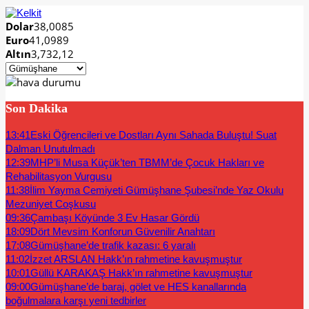
Dolar
38,0085
Euro
41,0989
Altın
3,732,12
Son Dakika
13:41
Eski Öğrencileri ve Dostları Aynı Sahada Buluştu! Suat
Dalman Unutulmadı
12:39
MHP’li Musa Küçük’ten TBMM’de Çocuk Hakları ve
Rehabilitasyon Vurgusu
11:38
İlim Yayma Cemiyeti Gümüşhane Şubesi’nde Yaz Okulu
Mezuniyet Coşkusu
09:36
Çambaşı Köyünde 3 Ev Hasar Gördü
18:09
Dört Mevsim Konforun Güvenilir Anahtarı
17:08
Gümüşhane’de trafik kazası: 6 yaralı
11:02
İzzet ARSLAN Hakk’ın rahmetine kavuşmuştur
10:01
Güllü KARAKAŞ Hakk’ın rahmetine kavuşmuştur
09:00
Gümüşhane’de baraj, gölet ve HES kanallarında
boğulmalara karşı yeni tedbirler