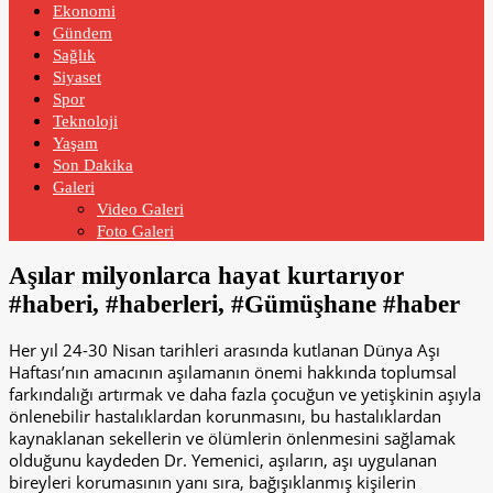
Ekonomi
Gündem
Sağlık
Siyaset
Spor
Teknoloji
Yaşam
Son Dakika
Galeri
Video Galeri
Foto Galeri
Aşılar milyonlarca hayat kurtarıyor
#haberi, #haberleri, #Gümüşhane #haber
Her yıl 24-30 Nisan tarihleri arasında kutlanan Dünya Aşı
Haftası’nın amacının aşılamanın önemi hakkında toplumsal
farkındalığı artırmak ve daha fazla çocuğun ve yetişkinin aşıyla
önlenebilir hastalıklardan korunmasını, bu hastalıklardan
kaynaklanan sekellerin ve ölümlerin önlenmesini sağlamak
olduğunu kaydeden Dr. Yemenici, aşıların, aşı uygulanan
bireyleri korumasının yanı sıra, bağışıklanmış kişilerin