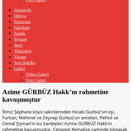
Anasayfa
Dünya
Ekonomi
Gündem
Sağlık
Siyaset
Spor
Teknoloji
Yaşam
Son Dakika
Galeri
Video Galeri
Foto Galeri
Azime GÜRBÜZ Hakk’ın rahmetine
kavuşmuştur
İlimiz Şephane köyü sakinlerinden Hicabi Gürbüz’ün eşi,
Furkan, Mehmet ve Zeynep Gürbüz’ün anneleri, Pehlül ve
Cemal Şişman’ın kız kardeşleri Azime GÜRBÜZ Hakk’ın
rahmetine kavuşmuştur. Cenazesi Kemaliye caminde kılınacak