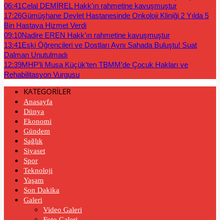
06:41
Celal DEMİREL Hakk’ın rahmetine kavuşmuştur
17:26
Gümüşhane Devlet Hastanesinde Onkoloji Kliniği 2 Yılda 5
Bin Hastaya Hizmet Verdi
09:10
Nadire EREN Hakk’ın rahmetine kavuşmuştur
13:41
Eski Öğrencileri ve Dostları Aynı Sahada Buluştu! Suat
Dalman Unutulmadı
12:39
MHP’li Musa Küçük’ten TBMM’de Çocuk Hakları ve
Rehabilitasyon Vurgusu
KATEGORİLER
Anasayfa
Dünya
Ekonomi
Gündem
Sağlık
Siyaset
Spor
Teknoloji
Yaşam
Son Dakika
Galeri
Video Galeri
Foto Galeri