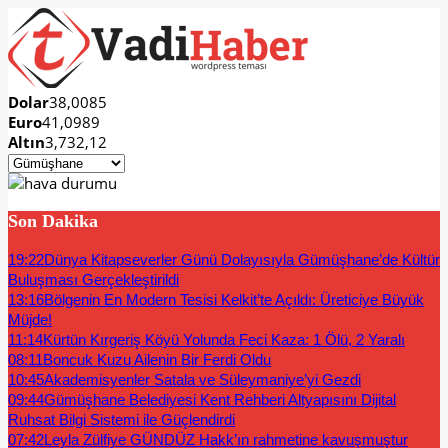
Dolar
38,0085
Euro
41,0989
Altın
3,732,12
Son Dakika
19:22
Dünya Kitapseverler Günü Dolayısıyla Gümüşhane’de Kültür
Buluşması Gerçekleştirildi
13:16
Bölgenin En Modern Tesisi Kelkit’te Açıldı: Üreticiye Büyük
Müjde!
11:14
Kürtün Kırgeriş Köyü Yolunda Feci Kaza: 1 Ölü, 2 Yaralı
08:11
Boncuk Kuzu Ailenin Bir Ferdi Oldu
10:45
Akademisyenler Satala ve Süleymaniye’yi Gezdi
09:44
Gümüşhane Belediyesi Kent Rehberi Altyapısını Dijital
Ruhsat Bilgi Sistemi ile Güçlendirdi
07:42
Leyla Zülfiye GÜNDÜZ Hakk’ın rahmetine kavuşmuştur