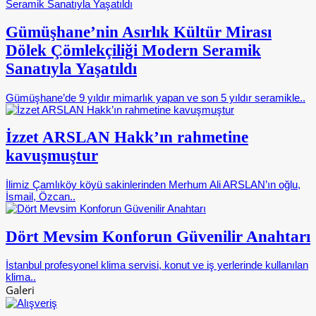
Gümüşhane’nin Asırlık Kültür Mirası
Dölek Çömlekçiliği Modern Seramik
Sanatıyla Yaşatıldı
Gümüşhane’de 9 yıldır mimarlık yapan ve son 5 yıldır seramikle..
İzzet ARSLAN Hakk’ın rahmetine
kavuşmuştur
İlimiz Çamlıköy köyü sakinlerinden Merhum Ali ARSLAN’ın oğlu,
İsmail, Özcan..
Dört Mevsim Konforun Güvenilir Anahtarı
İstanbul profesyonel klima servisi, konut ve iş yerlerinde kullanılan
klima..
Galeri