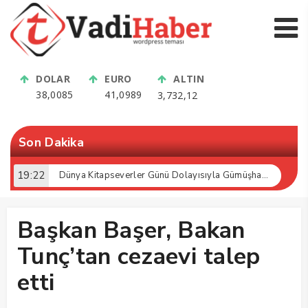
DOLAR
EURO
ALTIN
38,0085
41,0989
3,732,12
Son Dakika
19:22
13:16
Dünya Kitapseverler Günü Dolayısıyla Gümüşhane’de Kültür Buluşması Gerçekleştirildi
Bölgenin En Modern Tesisi Kelkit’te Açıldı: Üreticiye Büyük Müjde!
Başkan Başer, Bakan
Tunç’tan cezaevi talep
etti