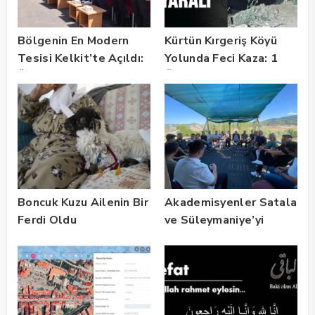
Bölgenin En Modern
Kürtün Kırgeriş Köyü
Tesisi Kelkit’te Açıldı:
Yolunda Feci Kaza: 1
Üreticiye Büyük Müjde!
Ölü, 2 Yaralı
Boncuk Kuzu Ailenin Bir
Akademisyenler Satala
Ferdi Oldu
ve Süleymaniye’yi
Gezdi