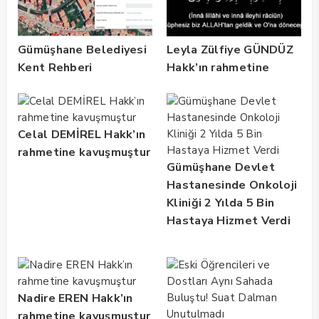
Gümüşhane Belediyesi
Leyla Zülfiye GÜNDÜZ
Kent Rehberi
Hakk’ın rahmetine
Altyapısını Dijital
kavuşmuştur
Ruhsat Bilgi Sistemi
ile Güçlendirdi
Celal DEMİREL Hakk’ın
rahmetine kavuşmuştur
Gümüşhane Devlet
Hastanesinde Onkoloji
Kliniği 2 Yılda 5 Bin
Hastaya Hizmet Verdi
Nadire EREN Hakk’ın
rahmetine kavuşmuştur