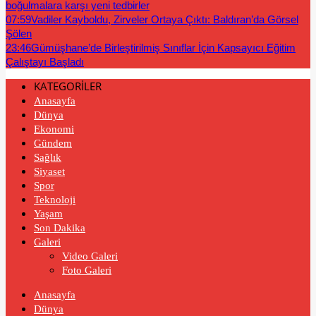
boğulmalara karşı yeni tedbirler
07:59
Vadiler Kayboldu, Zirveler Ortaya Çıktı: Baldıran’da Görsel
Şölen
23:46
Gümüşhane’de Birleştirilmiş Sınıflar İçin Kapsayıcı Eğitim
Çalıştayı Başladı
KATEGORİLER
Anasayfa
Dünya
Ekonomi
Gündem
Sağlık
Siyaset
Spor
Teknoloji
Yaşam
Son Dakika
Galeri
Video Galeri
Foto Galeri
Anasayfa
Dünya