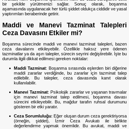
bir şekilde yürütmenizi sağlar. Sonuç olarak, boşanma
aşamasında uygulanacak her türlü şiddet oldukça ciddidir ve yasal
yaptırımları beraberinde getirir.
Maddi ve Manevi Tazminat Talepleri
Ceza Davasını Etkiler mi?
Boşanma sürecinde maddi ve manevi tazminat talepleri, bazen
ceza davalarını etkileyebilir. Özellikle haksız yere ödenen
tazminatlar ya da aşırı talepler, sürecin seyrini değiştirebilir. İşte bu
durumla ilgili dikkat edilmesi gereken noktalar:
Maddi Tazminat
: Boşanma sırasında eşlerden biri diğerine
maddi zararlar verdiğinde, bu zararlar için tazminat talep
edilebilir. Bu talepler, ceza davasında kanıt olarak
kullanılabilir.
Manevi Tazminat
: Psikolojik zararlar ve yaşanan travmalar
için manevi tazminat talep edilmesi, boşanma davası
sürecini etkileyebilir. Bu, mağdur tarafın ruhsal durumunu
gösteren bir etki yaratır.
Ceza Sorumluluğu
: Eğer oluşan durum ceza gerektiriyorsa
(örneğin, şiddet), İzmir Ceza Avukatı ile birlikte
değerlendirme yapmak önemlidir. Bu avukat, maddi ve