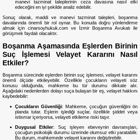
manevi tazminat taleplerinin ceza davasına nasıl etki
edeceğini en iyi şekilde analiz edebilir.
Sonuç olarak, maddi ve manevi tazminat talepleri, boşanma
davalarında önemli bir rol oynar. Bu konuda doğru yönlendirme
almak için cinarsoyhukuk.com ve İzmir Boşanma Avukatı ile
görüşmek faydalı olacaktır.
Boşanma Aşamasında Eşlerden Birinin
Suç İşlemesi Velayet Kararını Nasıl
Etkiler?
Boşanma sürecinde eşlerden birinin suç işlemesi, velayet kararını
önemli ölçüde etkileyebilir. Özellikle çocukların velayeti söz
konusu olduğunda, mahkeme bu tür durumu dikkate alır.
Aşağıdaki nedenlerden dolayı suça bulaşan bir eş, velayet hakkını
kaybedebilir:
Çocukların Güvenliği
: Mahkeme, çocuğun güvenliğini ön
planda tutar. Eşlerin işlediği suçlar, özellikle şiddet veya
istismar içeriyorsa, velayeti etkileme riski taşır.
Duygusal Etkiler
: Suç işleyen ebeveynin davranışları,
çocuğun psikolojik durumu üzerinde olumsuz etki yaratabilir.
Bu durum, mahkemede velayet kararını değiştirebilir.