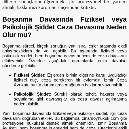
fiillerin sonuçlarını öğrenmek için profesyonel bir yardım
almak, haklarınızı korumanız açısından kritiktir.
Boşanma Davasında Fiziksel veya
Psikolojik Şiddet Ceza Davasına Neden
Olur mu?
Boşanma süreci, birçok zorluğun yanı sıra, eşler arasında ciddi
anlaşmazlıklara da yol açabilir. Bu aşamada fiziksel veya
psikolojik şiddet, hem boşanma davasını hem de ceza davalarını
etkileyebilir. Özellikle aşağıdaki durumlarda ceza davaları
gündeme gelebilir:
Fiziksel Şiddet
: Eşlerden birinin diğerine karşı uyguladığı
fiziksel güç, ceza gerektiren bir eylemdir. İzmir Ceza
Avukatı, bu tür durumlarda mağdurun haklarını savunabilir.
Psikolojik Şiddet
: Sürekli olarak tehdit, hakaret veya
soyutlama gibi davranışlar da ceza davası açılmasına
neden olabilir.
Yani, boşanma davasında fiziksel veya psikolojik şiddet, ilgili ceza
davalarını doğrudan etkiler. Bu bağlamda, cinarsoyhukuk.com gibi
profesyonel hukuksal destek almak önemlidir. İzmir Boşanma
Avukatı, hem boşanma işlemlerini hem de ceza süreçlerini etkili