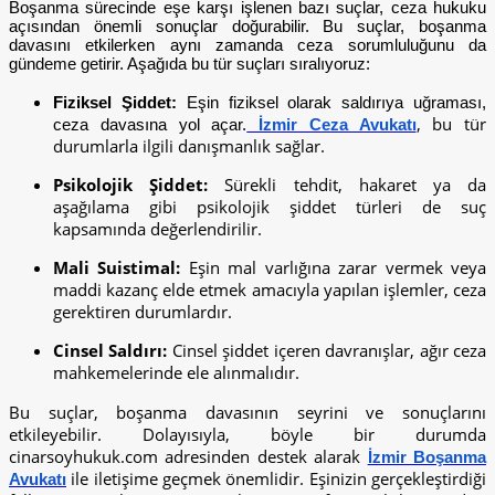
Boşanma sürecinde eşe karşı işlenen bazı suçlar, ceza hukuku
açısından önemli sonuçlar doğurabilir. Bu suçlar, boşanma
davasını etkilerken aynı zamanda ceza sorumluluğunu da
gündeme getirir. Aşağıda bu tür suçları sıralıyoruz:
Fiziksel Şiddet:
Eşin fiziksel olarak saldırıya uğraması,
, bu tür
ceza davasına yol açar.
İzmir Ceza Avukatı
durumlarla ilgili danışmanlık sağlar.
Psikolojik Şiddet:
Sürekli tehdit, hakaret ya da
aşağılama gibi psikolojik şiddet türleri de suç
kapsamında değerlendirilir.
Mali Suistimal:
Eşin mal varlığına zarar vermek veya
maddi kazanç elde etmek amacıyla yapılan işlemler, ceza
gerektiren durumlardır.
Cinsel Saldırı:
Cinsel şiddet içeren davranışlar, ağır ceza
mahkemelerinde ele alınmalıdır.
Bu suçlar, boşanma davasının seyrini ve sonuçlarını
etkileyebilir. Dolayısıyla, böyle bir durumda
cinarsoyhukuk.com adresinden destek alarak
İzmir Boşanma
ile iletişime geçmek önemlidir. Eşinizin gerçekleştirdiği
Avukatı