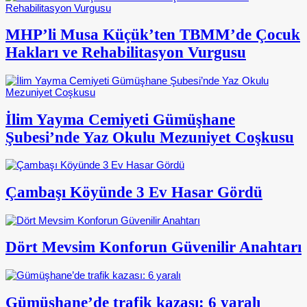
MHP’li Musa Küçük’ten TBMM’de Çocuk
Hakları ve Rehabilitasyon Vurgusu
İlim Yayma Cemiyeti Gümüşhane
Şubesi’nde Yaz Okulu Mezuniyet Coşkusu
Çambaşı Köyünde 3 Ev Hasar Gördü
Dört Mevsim Konforun Güvenilir Anahtarı
Gümüşhane’de trafik kazası: 6 yaralı