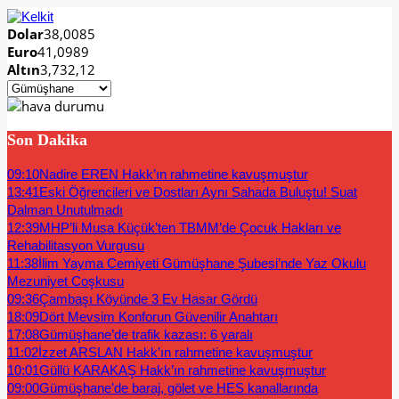
Dolar
38,0085
Euro
41,0989
Altın
3,732,12
Son Dakika
09:10
Nadire EREN Hakk’ın rahmetine kavuşmuştur
13:41
Eski Öğrencileri ve Dostları Aynı Sahada Buluştu! Suat
Dalman Unutulmadı
12:39
MHP’li Musa Küçük’ten TBMM’de Çocuk Hakları ve
Rehabilitasyon Vurgusu
11:38
İlim Yayma Cemiyeti Gümüşhane Şubesi’nde Yaz Okulu
Mezuniyet Coşkusu
09:36
Çambaşı Köyünde 3 Ev Hasar Gördü
18:09
Dört Mevsim Konforun Güvenilir Anahtarı
17:08
Gümüşhane’de trafik kazası: 6 yaralı
11:02
İzzet ARSLAN Hakk’ın rahmetine kavuşmuştur
10:01
Güllü KARAKAŞ Hakk’ın rahmetine kavuşmuştur
09:00
Gümüşhane’de baraj, gölet ve HES kanallarında