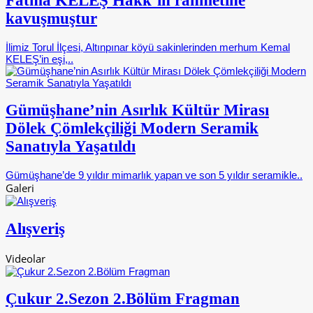
Fatma KELEŞ Hakk’ın rahmetine
kavuşmuştur
İlimiz Torul İlçesi, Altınpınar köyü sakinlerinden merhum Kemal
KELEŞ’in eşi,..
Gümüşhane’nin Asırlık Kültür Mirası
Dölek Çömlekçiliği Modern Seramik
Sanatıyla Yaşatıldı
Gümüşhane’de 9 yıldır mimarlık yapan ve son 5 yıldır seramikle..
Galeri
Alışveriş
Videolar
Çukur 2.Sezon 2.Bölüm Fragman