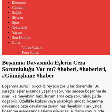
Ekonomi
Gündem
Sağlık
Siyaset
Spor
Teknoloji
Yaşam
Son Dakika
Galeri
Video Galeri
Foto Galeri
Boşanma Davasında Eşlerin Ceza
Sorumluluğu Var mı? #haberi, #haberleri,
#Gümüşhane #haber
Boşanma süreci, birçok birey için zorlu bir dönemdir. Bu
süreçte, eşler arasında yaşanan sorunlar sadece boşanma ile
sınırlı kalmayabilir; bazı durumlarda ceza sorumluluğu da
doğabilir. Özellikle fiziksel veya psikolojik şiddet, boşanma
davasında ceza davalarına zemin hazırlayabilir. Türkiye’de,
boşanma aşamasında eşlerin işleyeceği suçların sonucunda