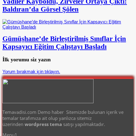
Vadiler Kayboldu, Zirveler Ortaya Çıktı:
Baldıran’da Görsel Şölen
Gümüşhane’de Birleştirilmiş Sınıflar İçin
Kapsayıcı Eğitim Çalıştayı Başladı
İlk yorumu siz yazın
Yorum bırakmak için tıklayın.
Temavadisi.com Demo haber Sitemizde bulunan içerik ve
temalar tarafımıza ait olup yanlızca sitemiz
üzerinden
wordpress tema
satışı yapılmaktadır.
Menu1