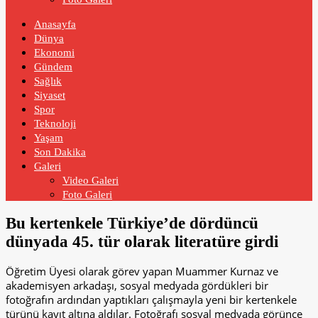
Anasayfa
Dünya
Ekonomi
Gündem
Sağlık
Siyaset
Spor
Teknoloji
Yaşam
Son Dakika
Galeri
Video Galeri
Foto Galeri
Bu kertenkele Türkiye’de dördüncü
dünyada 45. tür olarak literatüre girdi
Öğretim Üyesi olarak görev yapan Muammer Kurnaz ve
akademisyen arkadaşı, sosyal medyada gördükleri bir
fotoğrafın ardından yaptıkları çalışmayla yeni bir kertenkele
türünü kayıt altına aldılar. Fotoğrafı sosyal medyada görünce