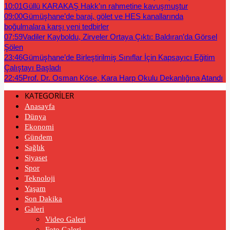
10:01
Güllü KARAKAŞ Hakk’ın rahmetine kavuşmuştur
09:00
Gümüşhane’de baraj, gölet ve HES kanallarında
boğulmalara karşı yeni tedbirler
07:59
Vadiler Kayboldu, Zirveler Ortaya Çıktı: Baldıran’da Görsel
Şölen
23:46
Gümüşhane’de Birleştirilmiş Sınıflar İçin Kapsayıcı Eğitim
Çalıştayı Başladı
22:45
Prof. Dr. Osman Köse, Kara Harp Okulu Dekanlığına Atandı
KATEGORİLER
Anasayfa
Dünya
Ekonomi
Gündem
Sağlık
Siyaset
Spor
Teknoloji
Yaşam
Son Dakika
Galeri
Video Galeri
Foto Galeri