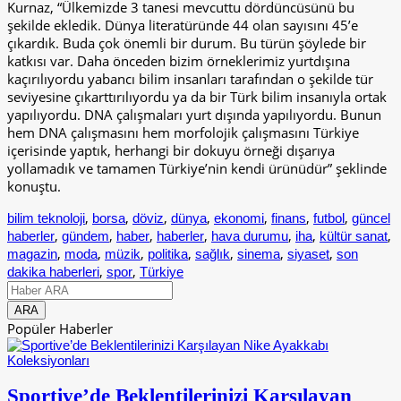
Kurnaz, “Ülkemizde 3 tanesi mevcuttu dördüncüsünü bu
şekilde ekledik. Dünya literatüründe 44 olan sayısını 45’e
çıkardık. Buda çok önemli bir durum. Bu türün şöylede bir
katkısı var. Daha önceden bizim örneklerimiz yurtdışına
kaçırılıyordu yabancı bilim insanları tarafından o şekilde tür
seviyesine çıkarttırılıyordu ya da bir Türk bilim insanıyla ortak
yapılıyordu. DNA çalışmaları yurt dışında yapılıyordu. Bunun
hem DNA çalışmasını hem morfolojik çalışmasını Türkiye
içerisinde yaptık, herhangi bir dokuyu örneği dışarıya
yollamadık ve tamamen Türkiye’nin kendi ürünüdür” şeklinde
konuştu.
,
,
,
,
,
,
,
bilim teknoloji
borsa
döviz
dünya
ekonomi
finans
futbol
güncel
,
,
,
,
,
,
,
haberler
gündem
haber
haberler
hava durumu
iha
kültür sanat
,
,
,
,
,
,
,
magazin
moda
müzik
politika
sağlık
sinema
siyaset
son
,
,
dakika haberleri
spor
Türkiye
Popüler Haberler
Sportive’de Beklentilerinizi Karşılayan