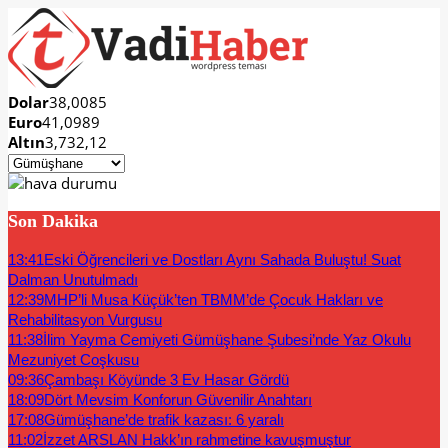
Dolar
38,0085
Euro
41,0989
Altın
3,732,12
Son Dakika
13:41
Eski Öğrencileri ve Dostları Aynı Sahada Buluştu! Suat
Dalman Unutulmadı
12:39
MHP’li Musa Küçük’ten TBMM’de Çocuk Hakları ve
Rehabilitasyon Vurgusu
11:38
İlim Yayma Cemiyeti Gümüşhane Şubesi’nde Yaz Okulu
Mezuniyet Coşkusu
09:36
Çambaşı Köyünde 3 Ev Hasar Gördü
18:09
Dört Mevsim Konforun Güvenilir Anahtarı
17:08
Gümüşhane’de trafik kazası: 6 yaralı
11:02
İzzet ARSLAN Hakk’ın rahmetine kavuşmuştur