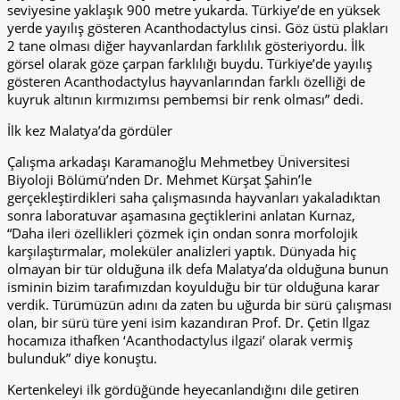
seviyesine yaklaşık 900 metre yukarda. Türkiye’de en yüksek
yerde yayılış gösteren Acanthodactylus cinsi. Göz üstü plakları
2 tane olması diğer hayvanlardan farklılık gösteriyordu. İlk
görsel olarak göze çarpan farklılığı buydu. Türkiye’de yayılış
gösteren Acanthodactylus hayvanlarından farklı özelliği de
kuyruk altının kırmızımsı pembemsi bir renk olması” dedi.
İlk kez Malatya’da gördüler
Çalışma arkadaşı Karamanoğlu Mehmetbey Üniversitesi
Biyoloji Bölümü’nden Dr. Mehmet Kürşat Şahin’le
gerçekleştirdikleri saha çalışmasında hayvanları yakaladıktan
sonra laboratuvar aşamasına geçtiklerini anlatan Kurnaz,
“Daha ileri özellikleri çözmek için ondan sonra morfolojik
karşılaştırmalar, moleküler analizleri yaptık. Dünyada hiç
olmayan bir tür olduğuna ilk defa Malatya’da olduğuna bunun
isminin bizim tarafımızdan koyulduğu bir tür olduğuna karar
verdik. Türümüzün adını da zaten bu uğurda bir sürü çalışması
olan, bir sürü türe yeni isim kazandıran Prof. Dr. Çetin Ilgaz
hocamıza ithafken ‘Acanthodactylus ilgazi’ olarak vermiş
bulunduk” diye konuştu.
Kertenkeleyi ilk gördüğünde heyecanlandığını dile getiren