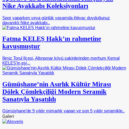
Nike Ayakkabı Koleksiyonları
Spor yaparken veya günlük yaşamda ihtiyaç duyduğunuz
dayanıklı Nike ayakkabı..
Fatma KELEŞ Hakk’ın rahmetine
kavuşmuştur
İlimiz Torul İlçesi, Altınpınar köyü sakinlerinden merhum Kemal
KELEŞ’in eşi,..
Gümüşhane’nin Asırlık Kültür Mirası
Dölek Çömlekçiliği Modern Seramik
Sanatıyla Yaşatıldı
Gümüşhane’de 9 yıldır mimarlık yapan ve son 5 yıldır seramikle..
Galeri