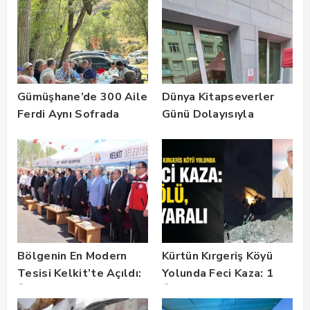
Gümüşhane’de 300 Aile
Dünya Kitapseverler
Ferdi Aynı Sofrada
Günü Dolayısıyla
Buluştu
Gümüşhane’de Kültür
Buluşması
Gerçekleştirildi
Bölgenin En Modern
Kürtün Kırgeriş Köyü
Tesisi Kelkit’te Açıldı:
Yolunda Feci Kaza: 1
Üreticiye Büyük Müjde!
Ölü, 2 Yaralı