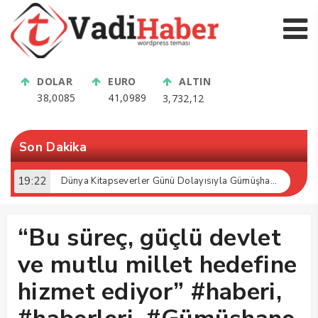
DOLAR
EURO
ALTIN
38,0085
41,0989
3,732,12
Son Dakika
13:16
Bölgenin En Modern Tesisi Kelkit’te Açıldı: Üreticiye Büyük Müjde!
“Bu süreç, güçlü devlet
ve mutlu millet hedefine
hizmet ediyor” #haberi,