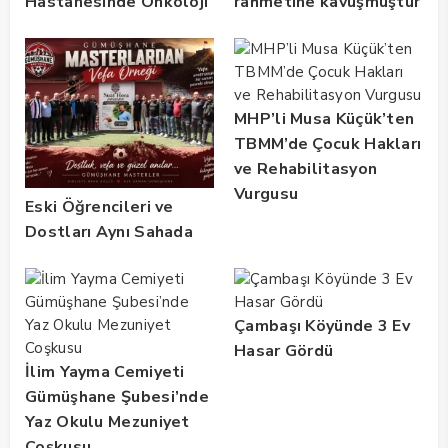
Hastanesinde Onkoloji
rahmetine kavuşmuştur
Kliniği 2 Yılda 5 Bin
Hastaya Hizmet Verdi
MHP’li Musa Küçük’ten
TBMM’de Çocuk Hakları
ve Rehabilitasyon
Vurgusu
Eski Öğrencileri ve
Dostları Aynı Sahada
Buluştu! Suat Dalman
Unutulmadı
Çambaşı Köyünde 3 Ev
Hasar Gördü
İlim Yayma Cemiyeti
Gümüşhane Şubesi’nde
Yaz Okulu Mezuniyet
Coşkusu