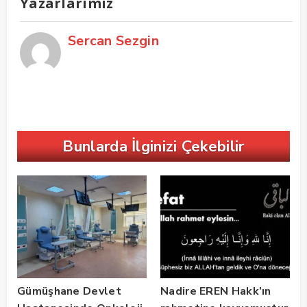
Yazarlarımız
Sercan Sezgin
Bunlarda İlginizi Çekebilir
Gümüşhane Devlet
Nadire EREN Hakk’ın