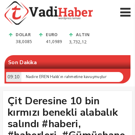
DOLAR
EURO
ALTIN
38,0085
41,0989
3,732,12
Son Dakika
13:41
Eski Öğrencileri ve Dostları Aynı Sahada Buluştu! Suat Dalman Unutulmadı
Çit Deresine 10 bin
kırmızı benekli alabalık
salındı #haberi,