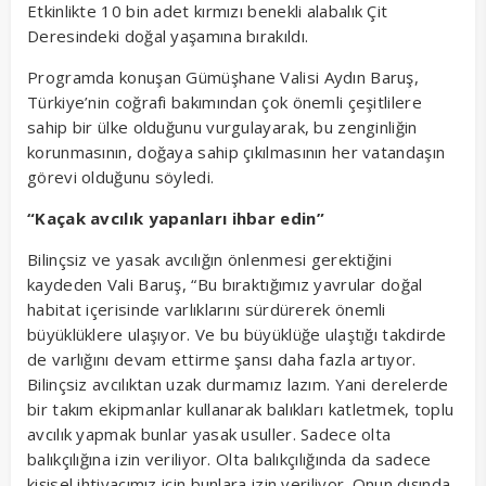
Etkinlikte 10 bin adet kırmızı benekli alabalık Çit
Deresindeki doğal yaşamına bırakıldı.
Programda konuşan Gümüşhane Valisi Aydın Baruş,
Türkiye’nin coğrafi bakımından çok önemli çeşitlilere
sahip bir ülke olduğunu vurgulayarak, bu zenginliğin
korunmasının, doğaya sahip çıkılmasının her vatandaşın
görevi olduğunu söyledi.
“Kaçak avcılık yapanları ihbar edin”
Bilinçsiz ve yasak avcılığın önlenmesi gerektiğini
kaydeden Vali Baruş, “Bu bıraktığımız yavrular doğal
habitat içerisinde varlıklarını sürdürerek önemli
büyüklüklere ulaşıyor. Ve bu büyüklüğe ulaştığı takdirde
de varlığını devam ettirme şansı daha fazla artıyor.
Bilinçsiz avcılıktan uzak durmamız lazım. Yani derelerde
bir takım ekipmanlar kullanarak balıkları katletmek, toplu
avcılık yapmak bunlar yasak usuller. Sadece olta
balıkçılığına izin veriliyor. Olta balıkçılığında da sadece
kişisel ihtiyacımız için bunlara izin veriliyor. Onun dışında