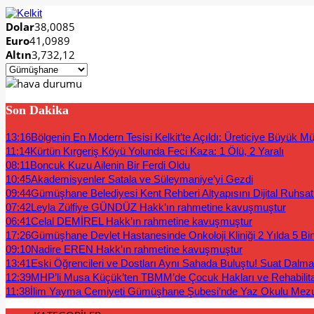
Dolar
38,0085
Euro
41,0989
Altın
3,732,12
Son Dakika
13:16
Bölgenin En Modern Tesisi Kelkit’te Açıldı: Üreticiye Büyük Mü
11:14
Kürtün Kırgeriş Köyü Yolunda Feci Kaza: 1 Ölü, 2 Yaralı
08:11
Boncuk Kuzu Ailenin Bir Ferdi Oldu
10:45
Akademisyenler Satala ve Süleymaniye’yi Gezdi
09:44
Gümüşhane Belediyesi Kent Rehberi Altyapısını Dijital Ruhsat B
07:42
Leyla Zülfiye GÜNDÜZ Hakk’ın rahmetine kavuşmuştur
06:41
Celal DEMİREL Hakk’ın rahmetine kavuşmuştur
17:26
Gümüşhane Devlet Hastanesinde Onkoloji Kliniği 2 Yılda 5 Bi
09:10
Nadire EREN Hakk’ın rahmetine kavuşmuştur
13:41
Eski Öğrencileri ve Dostları Aynı Sahada Buluştu! Suat Dalm
12:39
MHP’li Musa Küçük’ten TBMM’de Çocuk Hakları ve Rehabilit
11:38
İlim Yayma Cemiyeti Gümüşhane Şubesi’nde Yaz Okulu Mez