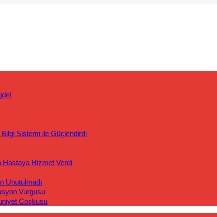
jde!
ilgi Sistemi ile Güçlendirdi
n Hastaya Hizmet Verdi
an Unutulmadı
asyon Vurgusu
uniyet Coşkusu