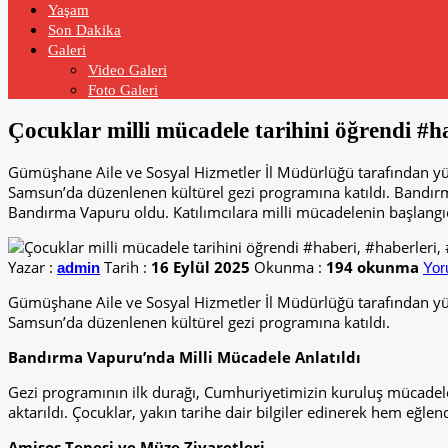
Yaşam
Son Dakika
Galeri
Video Galeri
Foto Galeri
Çocuklar milli mücadele tarihini öğrendi #
Gümüşhane Aile ve Sosyal Hizmetler İl Müdürlüğü tarafından yü
Samsun’da düzenlenen kültürel gezi programına katıldı. Bandır
Bandırma Vapuru oldu. Katılımcılara milli mücadelenin başlangıç 
Yazar :
Tarih :
16 Eylül 2025
Okunma :
194 okunma
admin
Yor
Gümüşhane Aile ve Sosyal Hizmetler İl Müdürlüğü tarafından yü
Samsun’da düzenlenen kültürel gezi programına katıldı.
Bandırma Vapuru’nda Milli Mücadele Anlatıldı
Gezi programının ilk durağı, Cumhuriyetimizin kuruluş mücadel
aktarıldı. Çocuklar, yakın tarihe dair bilgiler edinerek hem eğle
Amisos Tepesi ve Müze Ziyaretleri