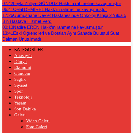
07:42
Leyla Zülfiye GÜNDÜZ Hakk’ın rahmetine kavuşmuştur
06:41
Celal DEMİREL Hakk’ın rahmetine kavuşmuştur
17:26
Gümüşhane Devlet Hastanesinde Onkoloji Kliniği 2 Yılda 5
Bin Hastaya Hizmet Verdi
09:10
Nadire EREN Hakk’ın rahmetine kavuşmuştur
13:41
Eski Öğrencileri ve Dostları Aynı Sahada Buluştu! Suat
Dalman Unutulmadı
KATEGORİLER
Anasayfa
Dünya
Ekonomi
Gündem
Sağlık
Siyaset
Spor
Teknoloji
Yaşam
Son Dakika
Galeri
Video Galeri
Foto Galeri