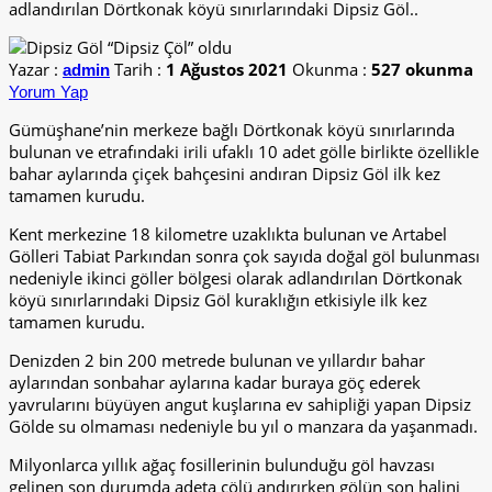
adlandırılan Dörtkonak köyü sınırlarındaki Dipsiz Göl..
Yazar :
Tarih :
1 Ağustos 2021
Okunma :
527 okunma
admin
Yorum Yap
Gümüşhane’nin merkeze bağlı Dörtkonak köyü sınırlarında
bulunan ve etrafındaki irili ufaklı 10 adet gölle birlikte özellikle
bahar aylarında çiçek bahçesini andıran Dipsiz Göl ilk kez
tamamen kurudu.
Kent merkezine 18 kilometre uzaklıkta bulunan ve Artabel
Gölleri Tabiat Parkından sonra çok sayıda doğal göl bulunması
nedeniyle ikinci göller bölgesi olarak adlandırılan Dörtkonak
köyü sınırlarındaki Dipsiz Göl kuraklığın etkisiyle ilk kez
tamamen kurudu.
Denizden 2 bin 200 metrede bulunan ve yıllardır bahar
aylarından sonbahar aylarına kadar buraya göç ederek
yavrularını büyüyen angut kuşlarına ev sahipliği yapan Dipsiz
Gölde su olmaması nedeniyle bu yıl o manzara da yaşanmadı.
Milyonlarca yıllık ağaç fosillerinin bulunduğu göl havzası
gelinen son durumda adeta çölü andırırken gölün son halini