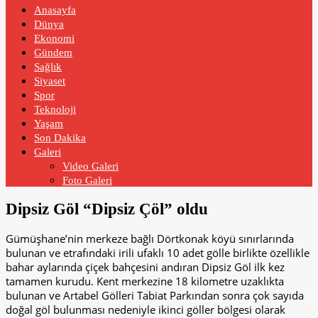
Anasayfa
Dünya
Ekonomi
Gündem
Sağlık
Siyaset
Spor
Teknoloji
Yaşam
Son Dakika
Galeri
Video Galeri
Foto Galeri
Dipsiz Göl “Dipsiz Çöl” oldu
Gümüşhane’nin merkeze bağlı Dörtkonak köyü sınırlarında
bulunan ve etrafındaki irili ufaklı 10 adet gölle birlikte özellikle
bahar aylarında çiçek bahçesini andıran Dipsiz Göl ilk kez
tamamen kurudu. Kent merkezine 18 kilometre uzaklıkta
bulunan ve Artabel Gölleri Tabiat Parkından sonra çok sayıda
doğal göl bulunması nedeniyle ikinci göller bölgesi olarak