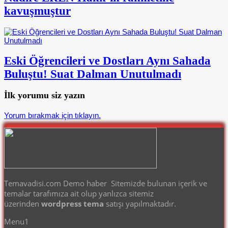
kavuşmuştur
Eski Öğrencileri ve Dostları Aynı Sahada
Buluştu! Suat Dalman Unutulmadı
İlk yorumu siz yazın
Yorum bırakmak için tıklayın.
Temavadisi.com Demo haber Sitemizde bulunan içerik ve
temalar tarafımıza ait olup yanlızca sitemiz
üzerinden
wordpress tema
satışı yapılmaktadır.
Menu1