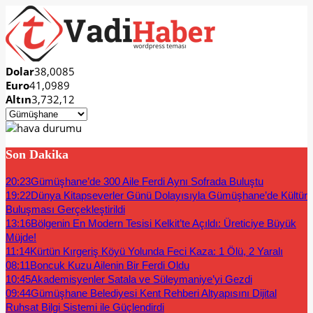
Dolar
38,0085
Euro
41,0989
Altın
3,732,12
Son Dakika
20:23
Gümüşhane’de 300 Aile Ferdi Aynı Sofrada Buluştu
19:22
Dünya Kitapseverler Günü Dolayısıyla Gümüşhane’de Kültür
Buluşması Gerçekleştirildi
13:16
Bölgenin En Modern Tesisi Kelkit’te Açıldı: Üreticiye Büyük
Müjde!
11:14
Kürtün Kırgeriş Köyü Yolunda Feci Kaza: 1 Ölü, 2 Yaralı
08:11
Boncuk Kuzu Ailenin Bir Ferdi Oldu
10:45
Akademisyenler Satala ve Süleymaniye’yi Gezdi
09:44
Gümüşhane Belediyesi Kent Rehberi Altyapısını Dijital
Ruhsat Bilgi Sistemi ile Güçlendirdi