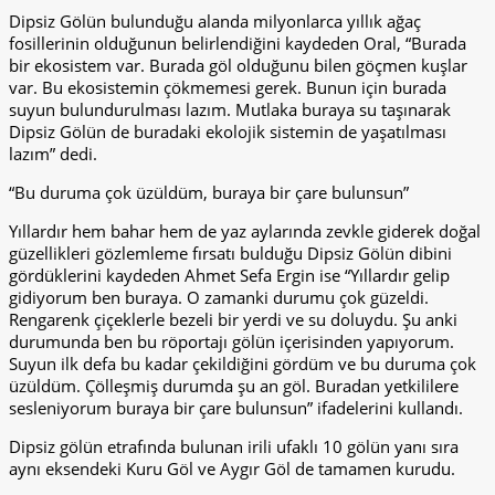
Dipsiz Gölün bulunduğu alanda milyonlarca yıllık ağaç
fosillerinin olduğunun belirlendiğini kaydeden Oral, “Burada
bir ekosistem var. Burada göl olduğunu bilen göçmen kuşlar
var. Bu ekosistemin çökmemesi gerek. Bunun için burada
suyun bulundurulması lazım. Mutlaka buraya su taşınarak
Dipsiz Gölün de buradaki ekolojik sistemin de yaşatılması
lazım” dedi.
“Bu duruma çok üzüldüm, buraya bir çare bulunsun”
Yıllardır hem bahar hem de yaz aylarında zevkle giderek doğal
güzellikleri gözlemleme fırsatı bulduğu Dipsiz Gölün dibini
gördüklerini kaydeden Ahmet Sefa Ergin ise “Yıllardır gelip
gidiyorum ben buraya. O zamanki durumu çok güzeldi.
Rengarenk çiçeklerle bezeli bir yerdi ve su doluydu. Şu anki
durumunda ben bu röportajı gölün içerisinden yapıyorum.
Suyun ilk defa bu kadar çekildiğini gördüm ve bu duruma çok
üzüldüm. Çölleşmiş durumda şu an göl. Buradan yetkililere
sesleniyorum buraya bir çare bulunsun” ifadelerini kullandı.
Dipsiz gölün etrafında bulunan irili ufaklı 10 gölün yanı sıra
aynı eksendeki Kuru Göl ve Aygır Göl de tamamen kurudu.