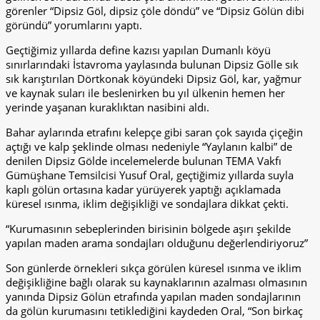
görenler “Dipsiz Göl, dipsiz çöle döndü” ve “Dipsiz Gölün dibi
göründü” yorumlarını yaptı.
Geçtiğimiz yıllarda define kazısı yapılan Dumanlı köyü
sınırlarındaki İstavroma yaylasında bulunan Dipsiz Gölle sık
sık karıştırılan Dörtkonak köyündeki Dipsiz Göl, kar, yağmur
ve kaynak suları ile beslenirken bu yıl ülkenin hemen her
yerinde yaşanan kuraklıktan nasibini aldı.
Bahar aylarında etrafını kelepçe gibi saran çok sayıda çiçeğin
açtığı ve kalp şeklinde olması nedeniyle “Yaylanın kalbi” de
denilen Dipsiz Gölde incelemelerde bulunan TEMA Vakfı
Gümüşhane Temsilcisi Yusuf Oral, geçtiğimiz yıllarda suyla
kaplı gölün ortasına kadar yürüyerek yaptığı açıklamada
küresel ısınma, iklim değişikliği ve sondajlara dikkat çekti.
“Kurumasının sebeplerinden birisinin bölgede aşırı şekilde
yapılan maden arama sondajları olduğunu değerlendiriyoruz”
Son günlerde örnekleri sıkça görülen küresel ısınma ve iklim
değişikliğine bağlı olarak su kaynaklarının azalması olmasının
yanında Dipsiz Gölün etrafında yapılan maden sondajlarının
da gölün kurumasını tetiklediğini kaydeden Oral, “Son birkaç