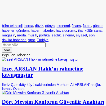
,
,
,
,
,
,
,
bilim teknoloji
borsa
döviz
dünya
ekonomi
finans
futbol
güncel
,
,
,
,
,
,
,
haberler
gündem
haber
haberler
hava durumu
iha
kültür sanat
,
,
,
,
,
,
,
magazin
moda
müzik
politika
sağlık
sinema
siyaset
son
,
,
dakika haberleri
spor
Türkiye
Popüler Haberler
İzzet ARSLAN Hakk’ın rahmetine
kavuşmuştur
İlimiz Çamlıköy köyü sakinlerinden Merhum Ali ARSLAN’ın oğlu,
İsmail, Özcan..
Dört Mevsim Konforun Güvenilir Anahtarı