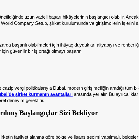
yönetildiğinde uzun vadeli başarı hikâyelerinin başlangıcı olabilir. Anc
 World Company Setup, şirket kurulumunda ve girişimcilerin işlerini sağ
da başarılı olabilmeleri için ihtiyaç duydukları altyapıyı ve rehberliğ
çin güvenilir bir iş ortağı olmayı başarır.
e cazip vergi politikalarıyla Dubai, modern girişimciliğin aradığı tüm bil
bai’de şirket kurmanın avantajları
arasında yer alır. Bu ayrıcalıklar
erel deneyim gerektirir.
ılmış Başlangıçlar Sizi Bekliyor
şirketin faaliyet alanına göre bölge ve lisans seçimi yapılmalı, belgele