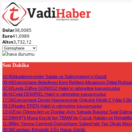
Dolar
38,0085
Euro
41,0989
Altın
3,732,12
Son Dakika
10:45
Akademisyenler Satala ve Süleymaniye’yi Gezdi
09:44
Gümüşhane Belediyesi Kent Rehberi Altyapısını Dijital Ruhsat B
07:42
Leyla Zülfiye GÜNDÜZ Hakk’ın rahmetine kavuşmuştur
06:41
Celal DEMİREL Hakk’ın rahmetine kavuşmuştur
17:26
Gümüşhane Devlet Hastanesinde Onkoloji Kliniği 2 Yılda 5 Bi
09:10
Nadire EREN Hakk’ın rahmetine kavuşmuştur
13:41
Eski Öğrencileri ve Dostları Aynı Sahada Buluştu! Suat Dalm
12:39
MHP’li Musa Küçük’ten TBMM’de Çocuk Hakları ve Rehabilit
11:38
İlim Yayma Cemiyeti Gümüşhane Şubesi’nde Yaz Okulu Mez
09:36
Çambaşı Köyünde 3 Ev Hasar Gördü