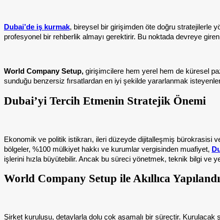
Dubai’de iş kurmak
,
bireysel bir girişimden öte doğru stratejilerle 
profesyonel bir rehberlik almayı gerektirir. Bu noktada devreye giren
World Company Setup,
girişimcilere hem yerel hem de küresel pazar
sunduğu benzersiz fırsatlardan en iyi şekilde yararlanmak isteyenler i
Dubai’yi Tercih Etmenin Stratejik Önemi
Ekonomik ve politik istikrarı, ileri düzeyde dijitalleşmiş bürokrasisi v
bölgeler, %100 mülkiyet hakkı ve kurumlar vergisinden muafiyet,
Du
işlerini hızla büyütebilir. Ancak bu süreci yönetmek, teknik bilgi ve y
World Company Setup ile Akıllıca Yapılandır
Şirket kuruluşu, detaylarla dolu çok aşamalı bir süreçtir. Kurulacak 