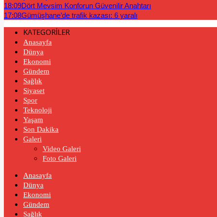
18:09
Dört Mevsim Konforun Güvenilir Anahtarı
17:08
Gümüşhane’de trafik kazası: 6 yaralı
KATEGORİLER
Anasayfa
Dünya
Ekonomi
Gündem
Sağlık
Siyaset
Spor
Teknoloji
Yaşam
Son Dakika
Galeri
Video Galeri
Foto Galeri
Anasayfa
Dünya
Ekonomi
Gündem
Sağlık