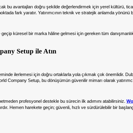
Ancak bu avantajları doğru şekilde değerlendirmek için yerel kültürü, ti
ktada fark yaratır. Yatırımcının teknik ve stratejik anlamda yönünü b
sine geçip küresel bir marka hâline gelmesi için gereken tüm danışman
any Setup ile Atın
inde ilerlemesi için doğru ortaklarla yola çıkmak çok önemlidir. Dubai’n
World Company Setup, bu dönüşümün güvenilir mimarı olarak yatırımcıla
tmeden profesyonel destekle bu sürecin ilk adımını atabilirsiniz.
Wo
r. Hemen harekete geçin; güvenli, hızlı ve sürdürülebilir bir başlangıç 