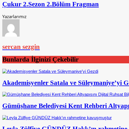
Çukur 2.Sezon 2.Bölüm Fragman
Yazarlarımız
sercan sezgin
Bunlarda İlginizi Çekebilir
Akademisyenler Satala ve Süleymaniye’yi G
Gümüşhane Belediyesi Kent Rehberi Altyapısı
Leyla Zülfiye GÜNDÜZ Hakk’ın rahmetine