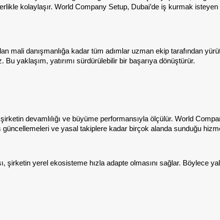
berlikle kolaylaşır. World Company Setup, Dubai’de iş kurmak isteyen y
dan mali danışmanlığa kadar tüm adımlar uzman ekip tarafından yürütülü
Bu yaklaşım, yatırımı sürdürülebilir bir başarıya dönüştürür.
an şirketin devamlılığı ve büyüme performansıyla ölçülür. World Com
güncellemeleri ve yasal takiplere kadar birçok alanda sunduğu hizmetlerl
ı, şirketin yerel ekosisteme hızla adapte olmasını sağlar. Böylece yaln