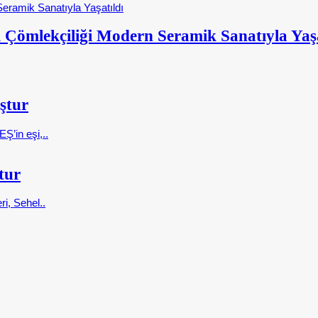
 Çömlekçiliği Modern Seramik Sanatıyla Yaşa
ştur
Ş’in eşi,..
tur
ri, Sehel..