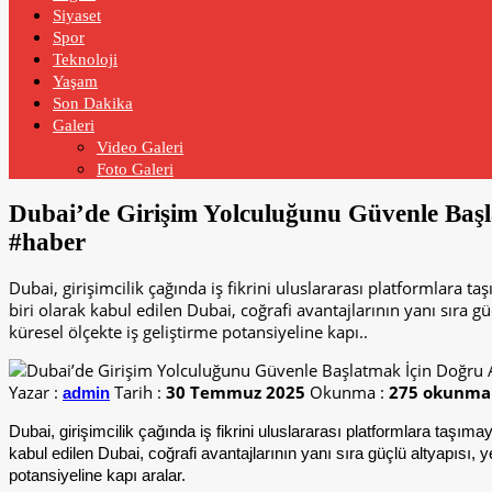
Siyaset
Spor
Teknoloji
Yaşam
Son Dakika
Galeri
Video Galeri
Foto Galeri
Dubai’de Girişim Yolculuğunu Güvenle Baş
#haber
Dubai, girişimcilik çağında iş fikrini uluslararası platformlara t
biri olarak kabul edilen Dubai, coğrafi avantajlarının yanı sıra gü
küresel ölçekte iş geliştirme potansiyeline kapı..
Yazar :
Tarih :
30 Temmuz 2025
Okunma :
275 okunma
admin
Dubai, girişimcilik çağında iş fikrini uluslararası platformlara taşım
kabul edilen Dubai, coğrafi avantajlarının yanı sıra güçlü altyapısı, y
potansiyeline kapı aralar.