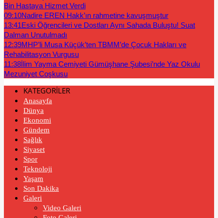
Bin Hastaya Hizmet Verdi
09:10
Nadire EREN Hakk’ın rahmetine kavuşmuştur
13:41
Eski Öğrencileri ve Dostları Aynı Sahada Buluştu! Suat
Dalman Unutulmadı
12:39
MHP’li Musa Küçük’ten TBMM’de Çocuk Hakları ve
Rehabilitasyon Vurgusu
11:38
İlim Yayma Cemiyeti Gümüşhane Şubesi’nde Yaz Okulu
Mezuniyet Coşkusu
KATEGORİLER
Anasayfa
Dünya
Ekonomi
Gündem
Sağlık
Siyaset
Spor
Teknoloji
Yaşam
Son Dakika
Galeri
Video Galeri
Foto Galeri