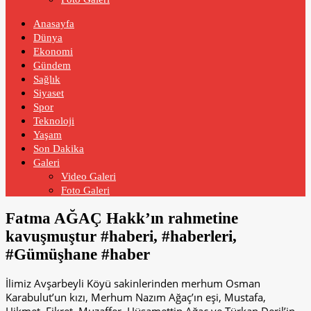
Anasayfa
Dünya
Ekonomi
Gündem
Sağlık
Siyaset
Spor
Teknoloji
Yaşam
Son Dakika
Galeri
Video Galeri
Foto Galeri
Fatma AĞAÇ Hakk’ın rahmetine
kavuşmuştur #haberi, #haberleri,
#Gümüşhane #haber
İlimiz Avşarbeyli Köyü sakinlerinden merhum Osman
Karabulut’un kızı, Merhum Nazım Ağaç’ın eşi, Mustafa,