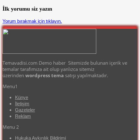
İlk yorumu siz yazın
Yorum bırakmak için tıklayın.
Temavadisi.com Demo haber Sitemizde bulunan içerik ve
temalar tarafımıza ait olup yanlızca sitemiz
üzerinden
wordpress tema
satışı yapılmaktadır.
Menu1
Künye
İletişim
Gazeteler
Reklam
Menu 2
Hukuka Aykırılık Bildirimi