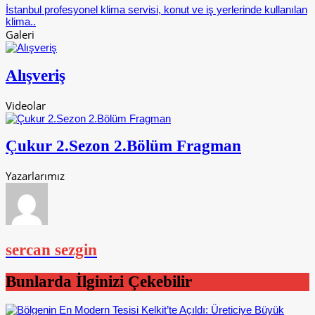
İstanbul profesyonel klima servisi, konut ve iş yerlerinde kullanılan
klima..
Galeri
Alışveriş
Videolar
Çukur 2.Sezon 2.Bölüm Fragman
Yazarlarımız
sercan sezgin
Bunlarda İlginizi Çekebilir