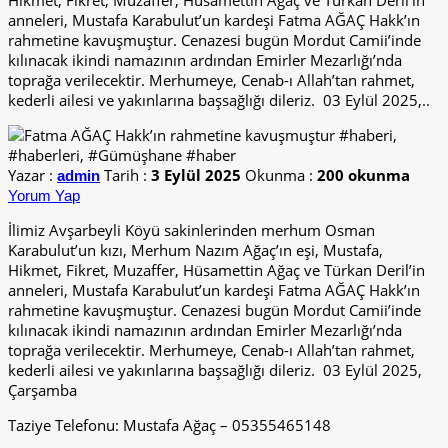
Hikmet, Fikret, Muzaffer, Hüsamettin Ağaç ve Türkan Deril’in
anneleri, Mustafa Karabulut’un kardeşi Fatma AĞAÇ Hakk’ın
rahmetine kavuşmuştur. Cenazesi bugün Mordut Camii’inde
kılınacak ikindi namazının ardından Emirler Mezarlığı’nda
toprağa verilecektir. Merhumeye, Cenab-ı Allah’tan rahmet,
kederli ailesi ve yakınlarına başsağlığı dileriz. 03 Eylül 2025,..
Yazar :
Tarih :
3 Eylül 2025
Okunma :
200 okunma
admin
Yorum Yap
İlimiz Avşarbeyli Köyü sakinlerinden merhum Osman
Karabulut’un kızı, Merhum Nazım Ağaç’ın eşi, Mustafa,
Hikmet, Fikret, Muzaffer, Hüsamettin Ağaç ve Türkan Deril’in
anneleri, Mustafa Karabulut’un kardeşi Fatma AĞAÇ Hakk’ın
rahmetine kavuşmuştur. Cenazesi bugün Mordut Camii’inde
kılınacak ikindi namazının ardından Emirler Mezarlığı’nda
toprağa verilecektir. Merhumeye, Cenab-ı Allah’tan rahmet,
kederli ailesi ve yakınlarına başsağlığı dileriz. 03 Eylül 2025,
Çarşamba
Taziye Telefonu: Mustafa Ağaç – 05355465148