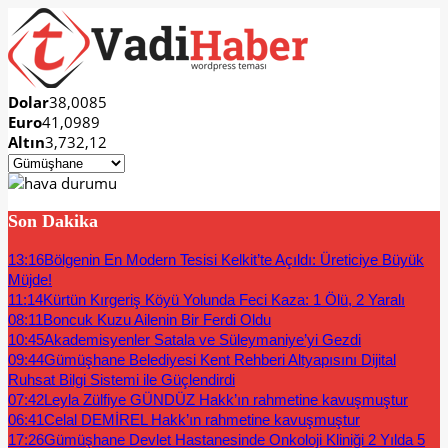
Dolar
38,0085
Euro
41,0989
Altın
3,732,12
Son Dakika
13:16
Bölgenin En Modern Tesisi Kelkit’te Açıldı: Üreticiye Büyük
Müjde!
11:14
Kürtün Kırgeriş Köyü Yolunda Feci Kaza: 1 Ölü, 2 Yaralı
08:11
Boncuk Kuzu Ailenin Bir Ferdi Oldu
10:45
Akademisyenler Satala ve Süleymaniye’yi Gezdi
09:44
Gümüşhane Belediyesi Kent Rehberi Altyapısını Dijital
Ruhsat Bilgi Sistemi ile Güçlendirdi
07:42
Leyla Zülfiye GÜNDÜZ Hakk’ın rahmetine kavuşmuştur
06:41
Celal DEMİREL Hakk’ın rahmetine kavuşmuştur
17:26
Gümüşhane Devlet Hastanesinde Onkoloji Kliniği 2 Yılda 5