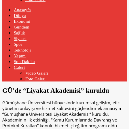
Anasayfa
Dünya
Ekonomi
Gündem
Sağlık
Siyaset
Spor
Teknoloji
Yaşam
Son Dakika
Galeri
Video Galeri
Foto Galeri
GÜ’de “Liyakat Akademisi” kuruldu
Gümüşhane Üniversitesi bünyesinde kurumsal gelişim, etik
yönetim anlayışı ve hizmet kalitesini güçlendirmek amacıyla
“Gümüşhane Üniversitesi Liyakat Akademisi” kuruldu.
Akademinin ilk etkinliği, “Kamu Kurumlarında Davranış ve
Protokol Kuralları” konulu hizmet içi eğitim programı oldu.