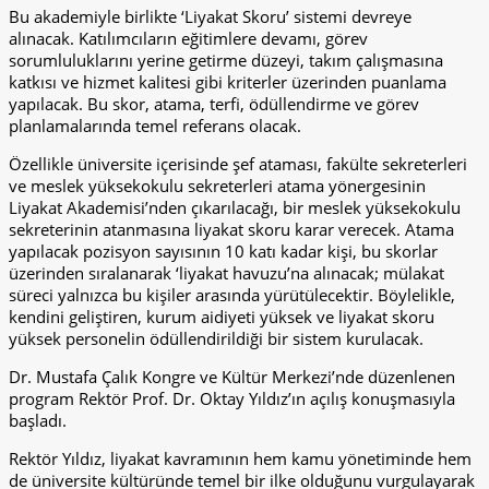
Bu akademiyle birlikte ‘Liyakat Skoru’ sistemi devreye
alınacak. Katılımcıların eğitimlere devamı, görev
sorumluluklarını yerine getirme düzeyi, takım çalışmasına
katkısı ve hizmet kalitesi gibi kriterler üzerinden puanlama
yapılacak. Bu skor, atama, terfi, ödüllendirme ve görev
planlamalarında temel referans olacak.
Özellikle üniversite içerisinde şef ataması, fakülte sekreterleri
ve meslek yüksekokulu sekreterleri atama yönergesinin
Liyakat Akademisi’nden çıkarılacağı, bir meslek yüksekokulu
sekreterinin atanmasına liyakat skoru karar verecek. Atama
yapılacak pozisyon sayısının 10 katı kadar kişi, bu skorlar
üzerinden sıralanarak ‘liyakat havuzu’na alınacak; mülakat
süreci yalnızca bu kişiler arasında yürütülecektir. Böylelikle,
kendini geliştiren, kurum aidiyeti yüksek ve liyakat skoru
yüksek personelin ödüllendirildiği bir sistem kurulacak.
Dr. Mustafa Çalık Kongre ve Kültür Merkezi’nde düzenlenen
program Rektör Prof. Dr. Oktay Yıldız’ın açılış konuşmasıyla
başladı.
Rektör Yıldız, liyakat kavramının hem kamu yönetiminde hem
de üniversite kültüründe temel bir ilke olduğunu vurgulayarak