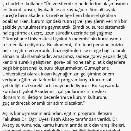
şu ifadeleri kullandı: “Üniversitemizin hedeflerine ulaşmasında
en önemli unsur, liyakatli insan kaynağıdır. Son altı aylık
süreçte hem akademik üretkenliğe hem bilimsel çıktılara
odaklanırken, kurum içindeki rutin iş ve işleyişlerin verimli bir
şekilde yürütülmesine gayret ettik. Şimdi bu süreci sistematik
hale getirmek üzere, uzun süredir üzerinde çalıştığımız
Gümüşhane Üniversitesi Liyakat Akademisi’nin kuruluşunu
resmen ilan ediyoruz. Bu akademi, tüm idari personelimizin
belirli eğitimleri zorunlu, bazı eğitimleri ise isteğe bağlı olarak
almasını planlamaktadır. Amacımız, sadece görev yapan değil;
kendini sürekli geliştiren, görev bilincine sahip, etik değerlere
bağlı bir personel kültürü oluşturmaktır. Gümüşhane
Üniversitesi olarak insan kaynağımızın gelişimine önem
veriyor, eğitim ve farkındalık programlarıyla kurumsal
yetkinliğimizi sürekli artırmayı hedefliyoruz. Bu kapsamda
kurulan Liyakat Akademisi, çalışanlarımızın mesleki
donanımını, iletişim becerilerini ve kurum kültürünü
güçlendirecek önemli bir adım olacaktır.”
Açılış konuşmasının ardından, eğitim programı İletişim
Fakültesi Dr. Öğr. Üyesi Fatih Aksoy tarafından verildi. Dr.
Aksoy sunumunda, kamu kurumlarında etik davranış ilkeleri,
kurumsal temsil sorumluluğu, ast-üst ilişkilerinde protokol