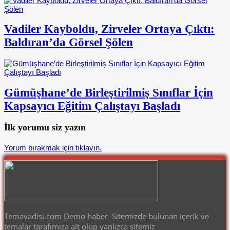
Vadiler Kayboldu, Zirveler Ortaya Çıktı:
Baldıran’da Görsel Şölen
Gümüşhane’de Birleştirilmiş Sınıflar İçin
Kapsayıcı Eğitim Çalıştayı Başladı
İlk yorumu siz yazın
Yorum bırakmak için tıklayın.
Temavadisi.com Demo haber Sitemizde bulunan içerik ve
temalar tarafımıza ait olup yanlızca sitemiz