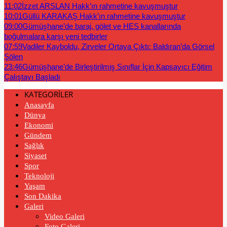
11:02
İzzet ARSLAN Hakk’ın rahmetine kavuşmuştur
10:01
Güllü KARAKAŞ Hakk’ın rahmetine kavuşmuştur
09:00
Gümüşhane’de baraj, gölet ve HES kanallarında
boğulmalara karşı yeni tedbirler
07:59
Vadiler Kayboldu, Zirveler Ortaya Çıktı: Baldıran’da Görsel
Şölen
23:46
Gümüşhane’de Birleştirilmiş Sınıflar İçin Kapsayıcı Eğitim
Çalıştayı Başladı
KATEGORİLER
Anasayfa
Dünya
Ekonomi
Gündem
Sağlık
Siyaset
Spor
Teknoloji
Yaşam
Son Dakika
Galeri
Video Galeri
Foto Galeri