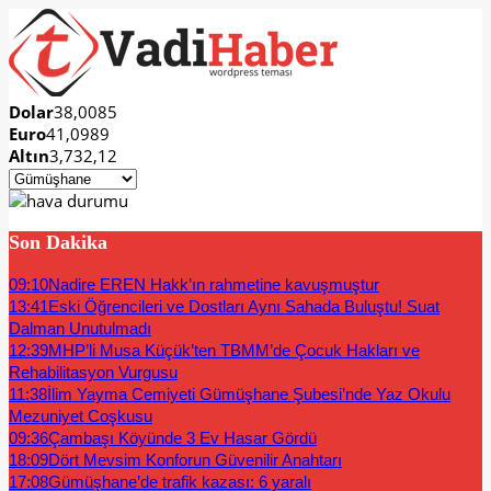
Dolar
38,0085
Euro
41,0989
Altın
3,732,12
Son Dakika
09:10
Nadire EREN Hakk’ın rahmetine kavuşmuştur
13:41
Eski Öğrencileri ve Dostları Aynı Sahada Buluştu! Suat
Dalman Unutulmadı
12:39
MHP’li Musa Küçük’ten TBMM’de Çocuk Hakları ve
Rehabilitasyon Vurgusu
11:38
İlim Yayma Cemiyeti Gümüşhane Şubesi’nde Yaz Okulu
Mezuniyet Coşkusu
09:36
Çambaşı Köyünde 3 Ev Hasar Gördü
18:09
Dört Mevsim Konforun Güvenilir Anahtarı
17:08
Gümüşhane’de trafik kazası: 6 yaralı