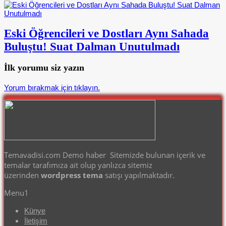
Eski Öğrencileri ve Dostları Aynı Sahada
Buluştu! Suat Dalman Unutulmadı
İlk yorumu siz yazın
Yorum bırakmak için tıklayın.
Temavadisi.com Demo haber Sitemizde bulunan içerik ve
temalar tarafımıza ait olup yanlızca sitemiz
üzerinden
wordpress tema
satışı yapılmaktadır.
Menu1
Künye
İletişim