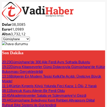
Dolar
38,0085
Euro
41,0989
Altın
3,732,12
Son Dakika
20:23
Gümüşhane’de 300 Aile Ferdi Aynı Sofrada Buluştu
19:22
Dünya Kitapseverler Günü Dolayısıyla Gümüşhane’de Kültür
Buluşması Gerçekleştirildi
13:16
Bölgenin En Modern Tesisi Kelkit’te Açıldı: Üreticiye Büyük
Müjde!
11:14
Kürtün Kırgeriş Köyü Yolunda Feci Kaza: 1 Ölü, 2 Yaralı
08:11
Boncuk Kuzu Ailenin Bir Ferdi Oldu
10:45
Akademisyenler Satala ve Süleymaniye’yi Gezdi
09:44
Gümüşhane Belediyesi Kent Rehberi Altyapısını Dijital
Ruhsat Bilgi Sistemi ile Güçlendirdi