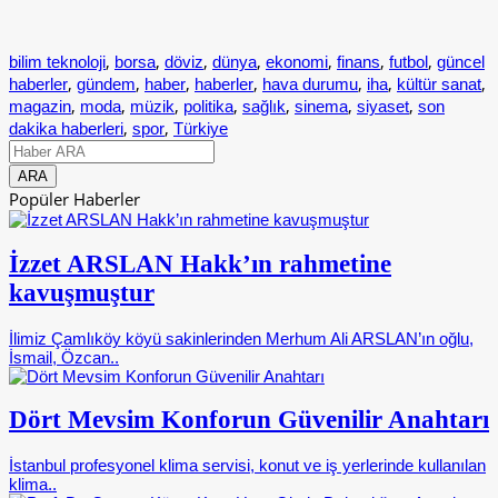
,
,
,
,
,
,
,
bilim teknoloji
borsa
döviz
dünya
ekonomi
finans
futbol
güncel
,
,
,
,
,
,
,
haberler
gündem
haber
haberler
hava durumu
iha
kültür sanat
,
,
,
,
,
,
,
magazin
moda
müzik
politika
sağlık
sinema
siyaset
son
,
,
dakika haberleri
spor
Türkiye
Popüler Haberler
İzzet ARSLAN Hakk’ın rahmetine
kavuşmuştur
İlimiz Çamlıköy köyü sakinlerinden Merhum Ali ARSLAN’ın oğlu,
İsmail, Özcan..
Dört Mevsim Konforun Güvenilir Anahtarı
İstanbul profesyonel klima servisi, konut ve iş yerlerinde kullanılan
klima..