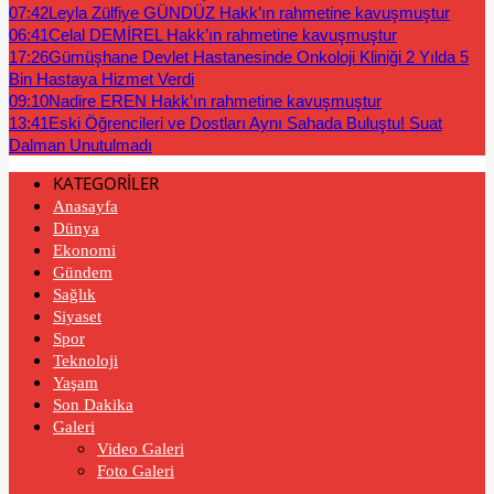
07:42
Leyla Zülfiye GÜNDÜZ Hakk’ın rahmetine kavuşmuştur
06:41
Celal DEMİREL Hakk’ın rahmetine kavuşmuştur
17:26
Gümüşhane Devlet Hastanesinde Onkoloji Kliniği 2 Yılda 5
Bin Hastaya Hizmet Verdi
09:10
Nadire EREN Hakk’ın rahmetine kavuşmuştur
13:41
Eski Öğrencileri ve Dostları Aynı Sahada Buluştu! Suat
Dalman Unutulmadı
KATEGORİLER
Anasayfa
Dünya
Ekonomi
Gündem
Sağlık
Siyaset
Spor
Teknoloji
Yaşam
Son Dakika
Galeri
Video Galeri
Foto Galeri