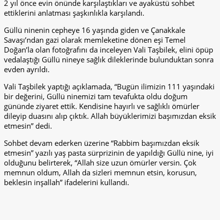
2 yıl önce evin önünde karşılaştıkları ve ayaküstü sohbet
ettiklerini anlatması şaşkınlıkla karşılandı.
Güllü ninenin cepheye 16 yaşında giden ve Çanakkale
Savaşı’ndan gazi olarak memleketine dönen eşi Temel
Doğan’la olan fotoğrafını da inceleyen Vali Taşbilek, elini öpüp
vedalaştığı Güllü nineye sağlık dileklerinde bulunduktan sonra
evden ayrıldı.
Vali Taşbilek yaptığı açıklamada, “Bugün ilimizin 111 yaşındaki
bir değerini, Güllü ninemizi tam tevafukta oldu doğum
gününde ziyaret ettik. Kendisine hayırlı ve sağlıklı ömürler
dileyip duasını alıp çıktık. Allah büyüklerimizi başımızdan eksik
etmesin” dedi.
Sohbet devam ederken üzerine “Rabbim başımızdan eksik
etmesin” yazılı yaş pasta sürprizinin de yapıldığı Güllü nine, iyi
olduğunu belirterek, “Allah size uzun ömürler versin. Çok
memnun oldum, Allah da sizleri memnun etsin, korusun,
beklesin inşallah” ifadelerini kullandı.