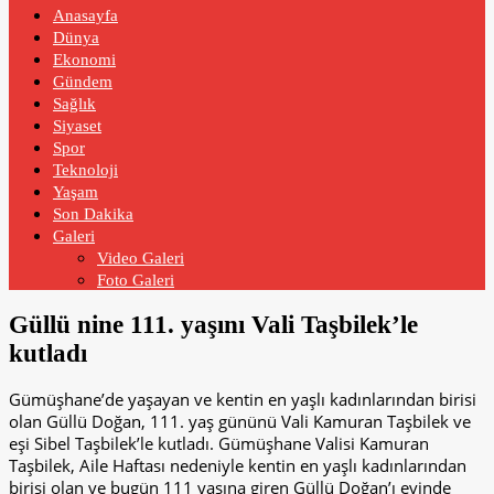
Anasayfa
Dünya
Ekonomi
Gündem
Sağlık
Siyaset
Spor
Teknoloji
Yaşam
Son Dakika
Galeri
Video Galeri
Foto Galeri
Güllü nine 111. yaşını Vali Taşbilek’le
kutladı
Gümüşhane’de yaşayan ve kentin en yaşlı kadınlarından birisi
olan Güllü Doğan, 111. yaş gününü Vali Kamuran Taşbilek ve
eşi Sibel Taşbilek’le kutladı. Gümüşhane Valisi Kamuran
Taşbilek, Aile Haftası nedeniyle kentin en yaşlı kadınlarından
birisi olan ve bugün 111 yaşına giren Güllü Doğan’ı evinde