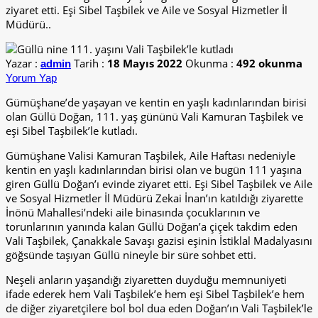
ziyaret etti. Eşi Sibel Taşbilek ve Aile ve Sosyal Hizmetler İl
Müdürü..
Yazar :
Tarih :
18 Mayıs 2022
Okunma :
492 okunma
admin
Yorum Yap
Gümüşhane’de yaşayan ve kentin en yaşlı kadınlarından birisi
olan Güllü Doğan, 111. yaş gününü Vali Kamuran Taşbilek ve
eşi Sibel Taşbilek’le kutladı.
Gümüşhane Valisi Kamuran Taşbilek, Aile Haftası nedeniyle
kentin en yaşlı kadınlarından birisi olan ve bugün 111 yaşına
giren Güllü Doğan’ı evinde ziyaret etti. Eşi Sibel Taşbilek ve Aile
ve Sosyal Hizmetler İl Müdürü Zekai İnan’ın katıldığı ziyarette
İnönü Mahallesi’ndeki aile binasında çocuklarının ve
torunlarının yanında kalan Güllü Doğan’a çiçek takdim eden
Vali Taşbilek, Çanakkale Savaşı gazisi eşinin İstiklal Madalyasını
göğsünde taşıyan Güllü nineyle bir süre sohbet etti.
Neşeli anların yaşandığı ziyaretten duyduğu memnuniyeti
ifade ederek hem Vali Taşbilek’e hem eşi Sibel Taşbilek’e hem
de diğer ziyaretçilere bol bol dua eden Doğan’ın Vali Taşbilek’le