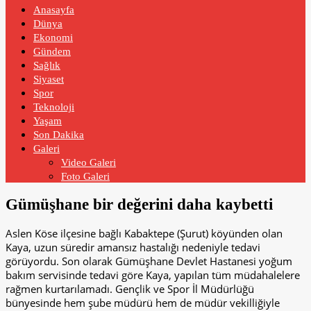
Anasayfa
Dünya
Ekonomi
Gündem
Sağlık
Siyaset
Spor
Teknoloji
Yaşam
Son Dakika
Galeri
Video Galeri
Foto Galeri
Gümüşhane bir değerini daha kaybetti
Aslen Köse ilçesine bağlı Kabaktepe (Şurut) köyünden olan
Kaya, uzun süredir amansız hastalığı nedeniyle tedavi
görüyordu. Son olarak Gümüşhane Devlet Hastanesi yoğum
bakım servisinde tedavi göre Kaya, yapılan tüm müdahalelere
rağmen kurtarılamadı. Gençlik ve Spor İl Müdürlüğü
bünyesinde hem şube müdürü hem de müdür vekilliğiyle