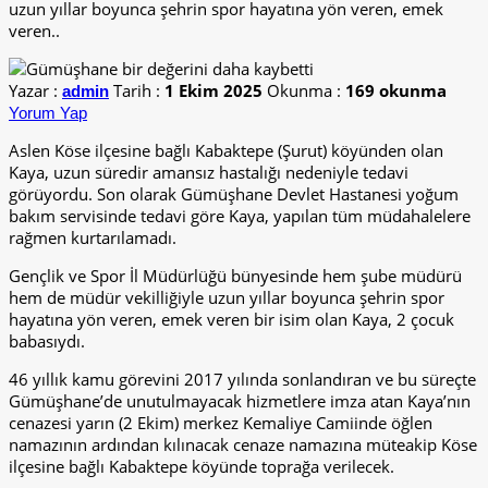
uzun yıllar boyunca şehrin spor hayatına yön veren, emek
veren..
Yazar :
Tarih :
1 Ekim 2025
Okunma :
169 okunma
admin
Yorum Yap
Aslen Köse ilçesine bağlı Kabaktepe (Şurut) köyünden olan
Kaya, uzun süredir amansız hastalığı nedeniyle tedavi
görüyordu. Son olarak Gümüşhane Devlet Hastanesi yoğum
bakım servisinde tedavi göre Kaya, yapılan tüm müdahalelere
rağmen kurtarılamadı.
Gençlik ve Spor İl Müdürlüğü bünyesinde hem şube müdürü
hem de müdür vekilliğiyle uzun yıllar boyunca şehrin spor
hayatına yön veren, emek veren bir isim olan Kaya, 2 çocuk
babasıydı.
46 yıllık kamu görevini 2017 yılında sonlandıran ve bu süreçte
Gümüşhane’de unutulmayacak hizmetlere imza atan Kaya’nın
cenazesi yarın (2 Ekim) merkez Kemaliye Camiinde öğlen
namazının ardından kılınacak cenaze namazına müteakip Köse
ilçesine bağlı Kabaktepe köyünde toprağa verilecek.