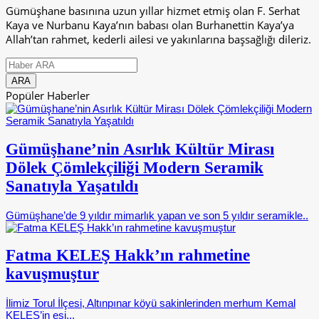
Gümüşhane basınına uzun yıllar hizmet etmiş olan F. Serhat
Kaya ve Nurbanu Kaya’nın babası olan Burhanettin Kaya’ya
Allah’tan rahmet, kederli ailesi ve yakınlarına başsağlığı dileriz.
Popüler Haberler
Gümüşhane’nin Asırlık Kültür Mirası
Dölek Çömlekçiliği Modern Seramik
Sanatıyla Yaşatıldı
Gümüşhane’de 9 yıldır mimarlık yapan ve son 5 yıldır seramikle..
Fatma KELEŞ Hakk’ın rahmetine
kavuşmuştur
İlimiz Torul İlçesi, Altınpınar köyü sakinlerinden merhum Kemal
KELEŞ’in eşi,..