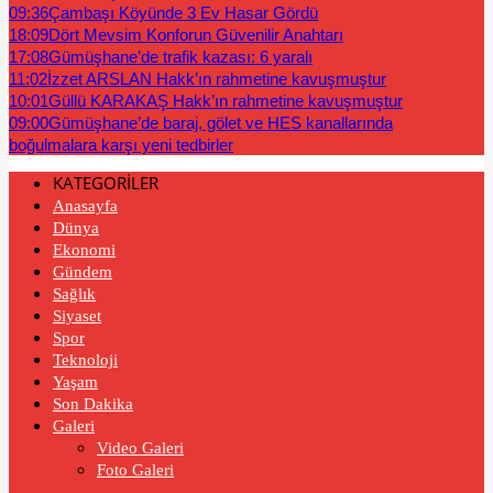
09:36
Çambaşı Köyünde 3 Ev Hasar Gördü
18:09
Dört Mevsim Konforun Güvenilir Anahtarı
17:08
Gümüşhane’de trafik kazası: 6 yaralı
11:02
İzzet ARSLAN Hakk’ın rahmetine kavuşmuştur
10:01
Güllü KARAKAŞ Hakk’ın rahmetine kavuşmuştur
09:00
Gümüşhane’de baraj, gölet ve HES kanallarında
boğulmalara karşı yeni tedbirler
KATEGORİLER
Anasayfa
Dünya
Ekonomi
Gündem
Sağlık
Siyaset
Spor
Teknoloji
Yaşam
Son Dakika
Galeri
Video Galeri
Foto Galeri