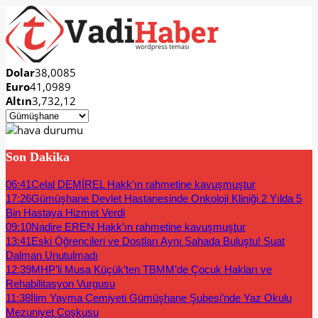
Dolar
38,0085
Euro
41,0989
Altın
3,732,12
Son Dakika
06:41
Celal DEMİREL Hakk’ın rahmetine kavuşmuştur
17:26
Gümüşhane Devlet Hastanesinde Onkoloji Kliniği 2 Yılda 5
Bin Hastaya Hizmet Verdi
09:10
Nadire EREN Hakk’ın rahmetine kavuşmuştur
13:41
Eski Öğrencileri ve Dostları Aynı Sahada Buluştu! Suat
Dalman Unutulmadı
12:39
MHP’li Musa Küçük’ten TBMM’de Çocuk Hakları ve
Rehabilitasyon Vurgusu
11:38
İlim Yayma Cemiyeti Gümüşhane Şubesi’nde Yaz Okulu
Mezuniyet Coşkusu