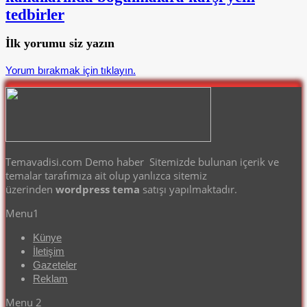
tedbirler
İlk yorumu siz yazın
Yorum bırakmak için tıklayın.
Temavadisi.com Demo haber Sitemizde bulunan içerik ve
temalar tarafımıza ait olup yanlızca sitemiz
üzerinden
wordpress tema
satışı yapılmaktadır.
Menu1
Künye
İletişim
Gazeteler
Reklam
Menu 2