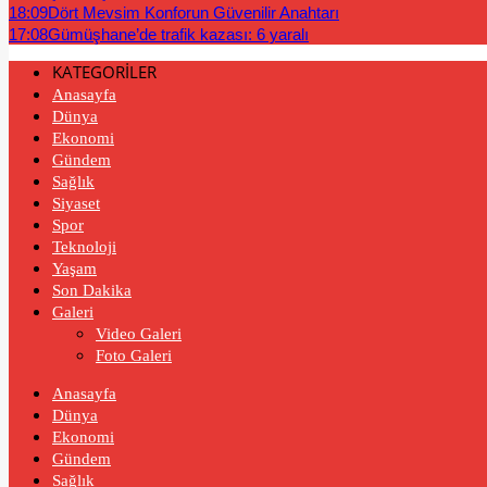
18:09
Dört Mevsim Konforun Güvenilir Anahtarı
17:08
Gümüşhane’de trafik kazası: 6 yaralı
KATEGORİLER
Anasayfa
Dünya
Ekonomi
Gündem
Sağlık
Siyaset
Spor
Teknoloji
Yaşam
Son Dakika
Galeri
Video Galeri
Foto Galeri
Anasayfa
Dünya
Ekonomi
Gündem
Sağlık