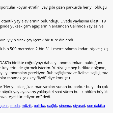
sporcular köyün etrafını yay gibi çizen parkurda her yıl olduğu
tantik yayla evlerinin bulunduğu Livade yaylasına ulaştı. 19
eşliğinde yüksek çam ağaçlarının arasından Galimide Yaylası ve
ını yiyip sıcak çay içerek bir süre dinlendi.
ek bin 500 metreden 2 bin 311 metre rakıma kadar iniş ve çıkış
GÜDAK’la birlikte coğrafyayı daha iyi tanıma imkanı bulduğunu
 köylerini de görmek isterim. Yürüyüşte hep birlikte doğanın,
ı iyi tanımaları gerekiyor. Ruh sağlığımız ve fiziksel sağlığımız
lar tanımak çok keyifliydi” diye konuştu.
 “Her yıl bize güzel manzaraları sunan bu parkur bu yıl da çok
ve büyük yaylaya varış yaklaşık 4 saat süren bu ilk bölüm büyük
mıza teşekkür ediyorum” dedi.
,
,
,
,
,
,
,
gazin
moda
müzik
politika
sağlık
sinema
siyaset
son dakika