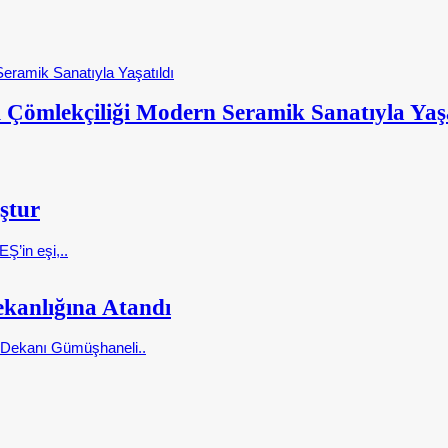
 Çömlekçiliği Modern Seramik Sanatıyla Yaşa
ştur
Ş’in eşi,..
kanlığına Atandı
i Dekanı Gümüşhaneli..