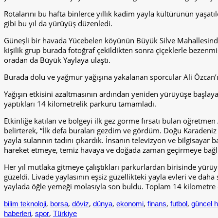
Rotalarını bu hafta binlerce yıllık kadim yayla kültürünün yaşat
gibi bu yıl da yürüyüş düzenledi.
Güneşli bir havada Yücebelen köyünün Büyük Silve Mahallesinde 
kişilik grup burada fotoğraf çekildikten sonra çiçeklerle bezenmi
oradan da Büyük Yaylaya ulaştı.
Burada dolu ve yağmur yağışına yakalanan sporcular Ali Özcan’ın y
Yağışın etkisini azaltmasının ardından yeniden yürüyüşe başlaya
yaptıkları 14 kilometrelik parkuru tamamladı.
Etkinliğe katılan ve bölgeyi ilk gez görme fırsatı bulan öğretme
belirterek, “İlk defa buraları gezdim ve gördüm. Doğu Karadeniz
yayla sularının tadını çıkardık. İnsanın televizyon ve bilgisayar 
hareket etmeye, temiz havaya ve doğada zaman geçirmeye bağlı. A
Her yıl mutlaka gitmeye çalıştıkları parkurlardan birisinde yür
güzeldi. Livade yaylasının eşsiz güzellikteki yayla evleri ve d
yaylada öğle yemeği molasıyla son buldu. Toplam 14 kilometre o
,
,
,
,
,
,
,
bilim teknoloji
borsa
döviz
dünya
ekonomi
finans
futbol
güncel h
,
,
haberleri
spor
Türkiye