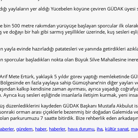
ıldığı yaylaların yer aldığı Yücebelen köyüne çeviren GÜDAK üyesi 
bin 500 metre rakımdan yürüyüşe başlayan sporcular ilk olarak o
ş ve doğayı bir halı gibi sarmış yeşillikler üzerinde, kuş sesleri 
ayla evinde hazırladığı patatesleri ve yanında getirdikleri azıklar
n sporcular başladıkları nokta olan Büyük Silve Mahallesine iner
n Arif Mete Ertürk, yaklaşık 5 yıldır görev yaptığı memleketinde 
 Bölgesinde en fazla yaylaya sahip Gümüşhane’nin diğer yayları ve
başından kalkıp kendisine zaman ayırması, ayrıca yaşadığı coğrafyay
yrıca kuş sesleri eşliğinde insanlarla iletişim kurmak, yeni insan
üyüş düzenlediklerini kaydeden GÜDAK Başkanı Mustafa Akbulut ise
aha sonraki orman arası çiçeklerle bezenmiş bir doğadan Galemida 
lan parkurumuzu 7 saatte bitirdik. Bize rehberlik eden arkadaşı
,
,
,
,
,
,
,
aberler
gündem
haber
haberler
hava durumu
iha
kültür sanat
ma