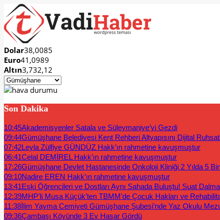
Dolar
38,0085
Euro
41,0989
Altın
3,732,12
Son Dakika
10:45
Akademisyenler Satala ve Süleymaniye’yi Gezdi
09:44
Gümüşhane Belediyesi Kent Rehberi Altyapısını Dijital Ruhsat B
07:42
Leyla Zülfiye GÜNDÜZ Hakk’ın rahmetine kavuşmuştur
06:41
Celal DEMİREL Hakk’ın rahmetine kavuşmuştur
17:26
Gümüşhane Devlet Hastanesinde Onkoloji Kliniği 2 Yılda 5 Bi
09:10
Nadire EREN Hakk’ın rahmetine kavuşmuştur
13:41
Eski Öğrencileri ve Dostları Aynı Sahada Buluştu! Suat Dalm
12:39
MHP’li Musa Küçük’ten TBMM’de Çocuk Hakları ve Rehabilit
11:38
İlim Yayma Cemiyeti Gümüşhane Şubesi’nde Yaz Okulu Mez
09:36
Çambaşı Köyünde 3 Ev Hasar Gördü