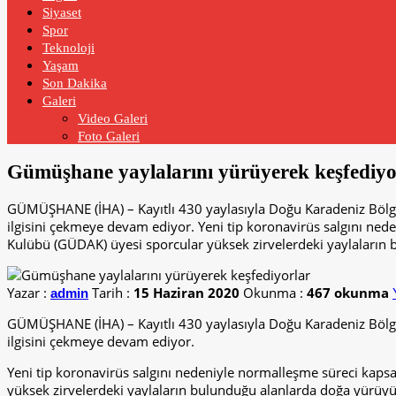
Siyaset
Spor
Teknoloji
Yaşam
Son Dakika
Galeri
Video Galeri
Foto Galeri
Gümüşhane yaylalarını yürüyerek keşfediyo
GÜMÜŞHANE (İHA) – Kayıtlı 430 yaylasıyla Doğu Karadeniz Bölge
ilgisini çekmeye devam ediyor. Yeni tip koronavirüs salgını n
Kulübü (GÜDAK) üyesi sporcular yüksek zirvelerdeki yaylaların 
Yazar :
Tarih :
15 Haziran 2020
Okunma :
467 okunma
admin
GÜMÜŞHANE (İHA) – Kayıtlı 430 yaylasıyla Doğu Karadeniz Bölge
ilgisini çekmeye devam ediyor.
Yeni tip koronavirüs salgını nedeniyle normalleşme süreci kap
yüksek zirvelerdeki yaylaların bulunduğu alanlarda doğa yürüy