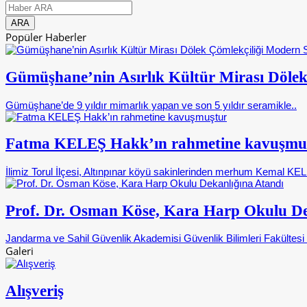
Popüler Haberler
Gümüşhane’nin Asırlık Kültür Mirası Dölek
Gümüşhane’de 9 yıldır mimarlık yapan ve son 5 yıldır seramikle..
Fatma KELEŞ Hakk’ın rahmetine kavuşmu
İlimiz Torul İlçesi, Altınpınar köyü sakinlerinden merhum Kemal KELE
Prof. Dr. Osman Köse, Kara Harp Okulu De
Jandarma ve Sahil Güvenlik Akademisi Güvenlik Bilimleri Fakültes
Galeri
Alışveriş