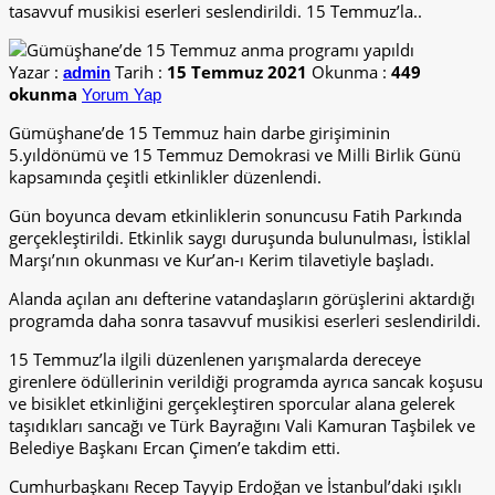
tasavvuf musikisi eserleri seslendirildi. 15 Temmuz’la..
Yazar :
Tarih :
15 Temmuz 2021
Okunma :
449
admin
okunma
Yorum Yap
Gümüşhane’de 15 Temmuz hain darbe girişiminin
5.yıldönümü ve 15 Temmuz Demokrasi ve Milli Birlik Günü
kapsamında çeşitli etkinlikler düzenlendi.
Gün boyunca devam etkinliklerin sonuncusu Fatih Parkında
gerçekleştirildi. Etkinlik saygı duruşunda bulunulması, İstiklal
Marşı’nın okunması ve Kur’an-ı Kerim tilavetiyle başladı.
Alanda açılan anı defterine vatandaşların görüşlerini aktardığı
programda daha sonra tasavvuf musikisi eserleri seslendirildi.
15 Temmuz’la ilgili düzenlenen yarışmalarda dereceye
girenlere ödüllerinin verildiği programda ayrıca sancak koşusu
ve bisiklet etkinliğini gerçekleştiren sporcular alana gelerek
taşıdıkları sancağı ve Türk Bayrağını Vali Kamuran Taşbilek ve
Belediye Başkanı Ercan Çimen’e takdim etti.
Cumhurbaşkanı Recep Tayyip Erdoğan ve İstanbul’daki ışıklı