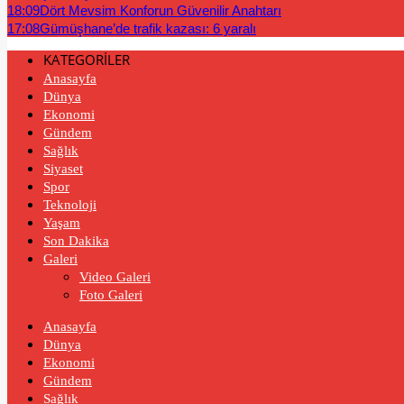
18:09
Dört Mevsim Konforun Güvenilir Anahtarı
17:08
Gümüşhane’de trafik kazası: 6 yaralı
KATEGORİLER
Anasayfa
Dünya
Ekonomi
Gündem
Sağlık
Siyaset
Spor
Teknoloji
Yaşam
Son Dakika
Galeri
Video Galeri
Foto Galeri
Anasayfa
Dünya
Ekonomi
Gündem
Sağlık