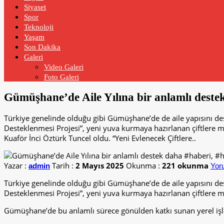
Siyaset
Spor
Teknoloji
Yaşam
Son Dakika
Galeri
Video Galeri
Foto Galeri
Gümüşhane’de Aile Yılına bir anlamlı dest
Türkiye genelinde olduğu gibi Gümüşhane’de de aile yapısını de
Desteklenmesi Projesi”, yeni yuva kurmaya hazırlanan çiftlere 
Kuaför İnci Öztürk Tuncel oldu. “Yeni Evlenecek Çiftlere..
Yazar :
Tarih :
2 Mayıs 2025
Okunma :
221 okunma
admin
Yor
Türkiye genelinde olduğu gibi Gümüşhane’de de aile yapısını de
Desteklenmesi Projesi”, yeni yuva kurmaya hazırlanan çiftlere m
Gümüşhane’de bu anlamlı sürece gönülden katkı sunan yerel işle