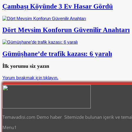
Çambaşı Köyünde 3 Ev Hasar Gördü
Dört Mevsim Konforun Güvenilir Anahtarı
Gümüşhane’de trafik kazası: 6 yaralı
İlk yorumu siz yazın
Yorum bırakmak için tıklayın.
Temavadisi.com Demo haber Sitemizde bulunan içerik ve temalar
Menu1