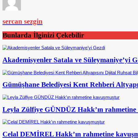
sercan sezgin
Bunlarda İlginizi Çekebilir
Akademisyenler Satala ve Süleymaniye’yi G
Gümüşhane Belediyesi Kent Rehberi Altyapısı
Leyla Zülfiye GÜNDÜZ Hakk’ın rahmetine
Celal DEMİREL Hakk’ın rahmetine kavuş