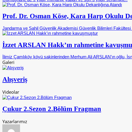
Prof. Dr. Osman Köse, Kara Harp Okulu De
Jandarma ve Sahil Güvenlik Akademisi Güvenlik Bilimleri Fakültes
İzzet ARSLAN Hakk’ın rahmetine kavuşmu
İlimiz Çamlıköy köyü sakinlerinden Merhum Ali ARSLAN’ın oğlu, İsm
Galeri
Alışveriş
Videolar
Çukur 2.Sezon 2.Bölüm Fragman
Yazarlarımız