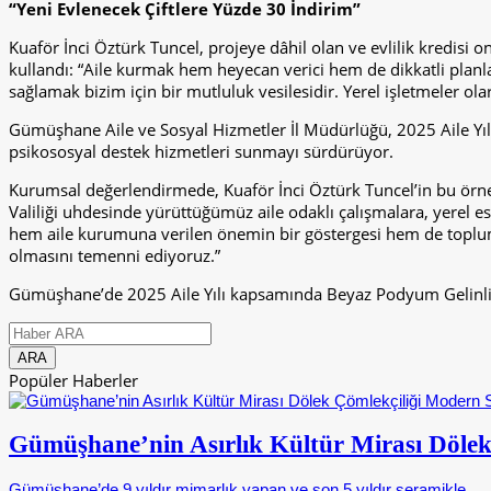
“Yeni Evlenecek Çiftlere Yüzde 30 İndirim”
Kuaför İnci Öztürk Tuncel, projeye dâhil olan ve evlilik kredisi 
kullandı: “Aile kurmak hem heyecan verici hem de dikkatli planlam
sağlamak bizim için bir mutluluk vesilesidir. Yerel işletmeler 
Gümüşhane Aile ve Sosyal Hizmetler İl Müdürlüğü, 2025 Aile Yılı k
psikososyal destek hizmetleri sunmayı sürdürüyor.
Kurumsal değerlendirmede, Kuaför İnci Öztürk Tuncel’in bu örnek 
Valiliği uhdesinde yürüttüğümüz aile odaklı çalışmalara, yerel e
hem aile kurumuna verilen önemin bir göstergesi hem de toplum
olmasını temenni ediyoruz.”
Gümüşhane’de 2025 Aile Yılı kapsamında Beyaz Podyum Gelinlik Fi
Popüler Haberler
Gümüşhane’nin Asırlık Kültür Mirası Dölek
Gümüşhane’de 9 yıldır mimarlık yapan ve son 5 yıldır seramikle..