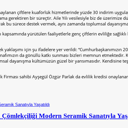
onaylanan çiftlere kuaförlük hizmetlerinde yüzde 30 indirim uygulay
a gerektiren bir süreçtir. Aile Yılı vesilesiyle biz de üzerimize d
olarak bu sürece destek vermek, aynı zamanda toplumsal dayanışma
apsamında yürütülen faaliyetlerle genç çiftlerin evliliğe sağlıklı 
yaklaşımı için şu ifadelere yer verildi: “Cumhurbaşkanımızın 2025
snafımızın da gönüllü katkı sunması bizleri memnun etmektedir. Kua
sal dayanışma kültümüzün güzel bir yansımasıdır. Kendisine teşe
rması sahibi Ayşegül Özgür Parlak da evlilik kredisi onaylanan ge
 Çömlekçiliği Modern Seramik Sanatıyla Yaşa