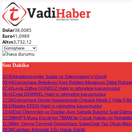
Dolar
38,0085
Euro
41,0989
Altın
3,732,12
Son Dakika
10:45
Akademisyenler Satala ve Süleymaniye’yi Gezdi
09:44
Gümüşhane Belediyesi Kent Rehberi Altyapısını Dijital Ruhsat B
07:42
Leyla Zülfiye GÜNDÜZ Hakk’ın rahmetine kavuşmuştur
06:41
Celal DEMİREL Hakk’ın rahmetine kavuşmuştur
17:26
Gümüşhane Devlet Hastanesinde Onkoloji Kliniği 2 Yılda 5 Bi
09:10
Nadire EREN Hakk’ın rahmetine kavuşmuştur
13:41
Eski Öğrencileri ve Dostları Aynı Sahada Buluştu! Suat Dalm
12:39
MHP’li Musa Küçük’ten TBMM’de Çocuk Hakları ve Rehabilit
11:38
İlim Yayma Cemiyeti Gümüşhane Şubesi’nde Yaz Okulu Mez
09:36
Çambaşı Köyünde 3 Ev Hasar Gördü