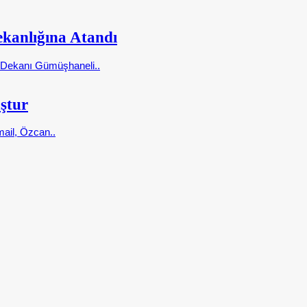
kanlığına Atandı
i Dekanı Gümüşhaneli..
ştur
ail, Özcan..