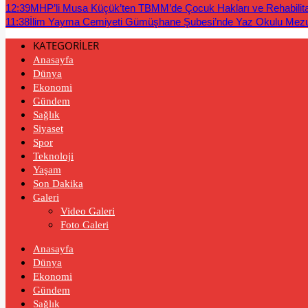
12:39
MHP’li Musa Küçük’ten TBMM’de Çocuk Hakları ve Rehabilit
11:38
İlim Yayma Cemiyeti Gümüşhane Şubesi’nde Yaz Okulu Mez
KATEGORİLER
Anasayfa
Dünya
Ekonomi
Gündem
Sağlık
Siyaset
Spor
Teknoloji
Yaşam
Son Dakika
Galeri
Video Galeri
Foto Galeri
Anasayfa
Dünya
Ekonomi
Gündem
Sağlık