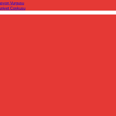
asyon Vurgusu
uniyet Coşkusu