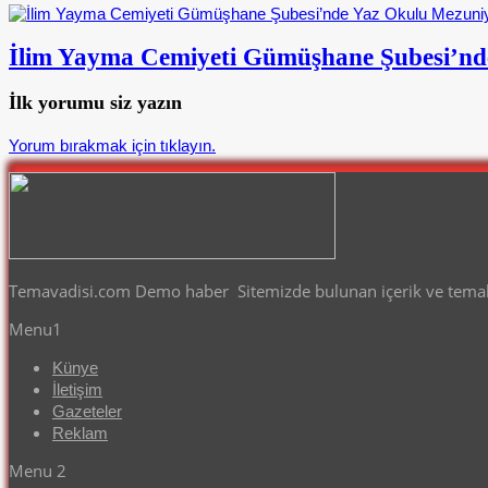
İlim Yayma Cemiyeti Gümüşhane Şubesi’nd
İlk yorumu siz yazın
Yorum bırakmak için tıklayın.
Temavadisi.com Demo haber Sitemizde bulunan içerik ve temalar
Menu1
Künye
İletişim
Gazeteler
Reklam
Menu 2