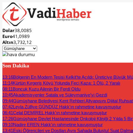
Dolar
38,0085
Euro
41,0989
Altın
3,732,12
Son Dakika
13:16
Bölgenin En Modern Tesisi Kelkit’te Açıldı: Üreticiye Büyük Mü
11:14
Kürtün Kırgeriş Köyü Yolunda Feci Kaza: 1 Ölü, 2 Yaralı
08:11
Boncuk Kuzu Ailenin Bir Ferdi Oldu
10:45
Akademisyenler Satala ve Süleymaniye’yi Gezdi
09:44
Gümüşhane Belediyesi Kent Rehberi Altyapısını Dijital Ruhsat B
07:42
Leyla Zülfiye GÜNDÜZ Hakk’ın rahmetine kavuşmuştur
06:41
Celal DEMİREL Hakk’ın rahmetine kavuşmuştur
17:26
Gümüşhane Devlet Hastanesinde Onkoloji Kliniği 2 Yılda 5 Bi
09:10
Nadire EREN Hakk’ın rahmetine kavuşmuştur
13:41
Eski Öğrencileri ve Dostları Aynı Sahada Buluştu! Suat Dalm