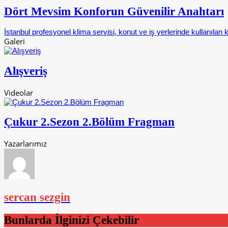
Dört Mevsim Konforun Güvenilir Anahtarı
İstanbul profesyonel klima servisi, konut ve iş yerlerinde kullanılan k
Galeri
Alışveriş
Videolar
Çukur 2.Sezon 2.Bölüm Fragman
Yazarlarımız
sercan sezgin
Bunlarda İlginizi Çekebilir