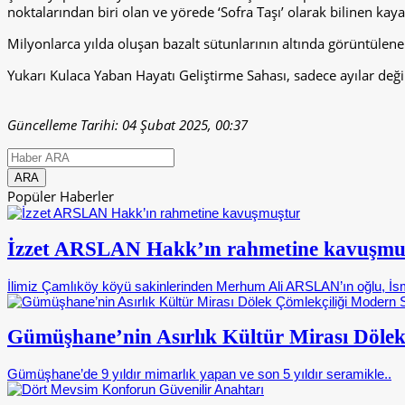
noktalarından biri olan ve yörede ‘Sofra Taşı’ olarak bilinen kayal
Milyonlarca yılda oluşan bazalt sütunlarının altında görüntülen
Yukarı Kulaca Yaban Hayatı Geliştirme Sahası, sadece ayılar değil,
Güncelleme Tarihi: 04 Şubat 2025, 00:37
Popüler Haberler
İzzet ARSLAN Hakk’ın rahmetine kavuşmu
İlimiz Çamlıköy köyü sakinlerinden Merhum Ali ARSLAN’ın oğlu, İsm
Gümüşhane’nin Asırlık Kültür Mirası Dölek
Gümüşhane’de 9 yıldır mimarlık yapan ve son 5 yıldır seramikle..