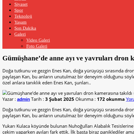
Siyaset
Spor
Teknoloji
Yaşam
Son Dakika
Galeri
Video Galeri
Foto Galeri
Gümüşhane’de anne ayı ve yavruları dron k
Doğa tutkunu ve gezgin Enes Kan, doğa yürüyüşü sırasında dronu
paylaşan Kan, bu anların unutulmaz bir deneyim olduğunu söyled
özel anlara tanıklık eden Enes Kan, şunları..
Yazar :
Tarih :
3 Şubat 2025
Okunma :
172 okunma
admin
Yor
Doğa tutkunu ve gezgin Enes Kan, doğa yürüyüşü sırasında dronu
paylaşan Kan, bu anların unutulmaz bir deneyim olduğunu söyle
Yukarı Kulaca köyünde bulunan Nuhoğulları Alabalık Tesislerine y
çekim yaparken ayıları fark ettik. İlk başta biraz paniklediler am