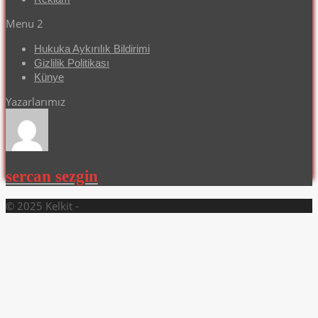
Menu 2
Hukuka Aykırılık Bildirimi
Gizlilik Politikası
Künye
Yazarlarımız
sercan sezgin
© 2025 Kelkit -