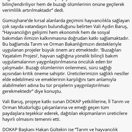
bilinçlendiriliyor hem de buzağı ölümlerinin önüne geçilerek
verimlilik artırılmaktadır” dedi.
Gümüşhane’de kırsal alanlarda geçimini hayvancılıkla sağlayan
çok sayıda vatandaşın bulunduğunu belirten Vali Aydın Baruş,
“Hayvancılığın gelişimi hem ekonomik hem de sosyal
bakımdan ilimizin kalkınmasına doğrudan katkı sağlamaktadır.
Bu bağlamda Tarım ve Orman Bakanlığımızın destekleriyle
uygulanan projeler büyük önem arz etmektedir. ‘Buzağıları
Yaşatalım Projesi’, hayvan sağlığına yönelik bilinçli bakım
uygulamalarının yaygınlaştırılmasına öncülük eden bir
çalışmadır. Buzağı ölümlerinin önlenmesi, sürü sağlığı
açısından kritik öneme sahiptir. Üreticilerimizin sağlıklı nesiller
elde edebilmesi ve emeklerinin karşılığını tam anlamıyla
alabilmeleri adına bu tür projelerin yaygınlaştırılması
gerekmektedir” diye konuştu.
Vali Baruş, projeye katkı sunan DOKAP yetkililerine, İl Tarım ve
Orman Müdürlüğü çalışanlarına ve emeği geçen tüm
paydaşlara teşekkür ederek, dağıtılan ekipmanların üreticilere
hayırlı olmasını temenni etti.
DOKAP Başkanı Hakan Gültekin ise “Tarım ve hayvancılık