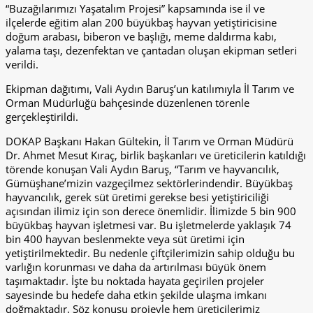
“Buzağılarımızı Yaşatalım Projesi” kapsamında ise il ve
ilçelerde eğitim alan 200 büyükbaş hayvan yetiştiricisine
doğum arabası, biberon ve başlığı, meme daldırma kabı,
yalama taşı, dezenfektan ve çantadan oluşan ekipman setleri
verildi.
Ekipman dağıtımı, Vali Aydın Baruş’un katılımıyla İl Tarım ve
Orman Müdürlüğü bahçesinde düzenlenen törenle
gerçekleştirildi.
DOKAP Başkanı Hakan Gültekin, İl Tarım ve Orman Müdürü
Dr. Ahmet Mesut Kıraç, birlik başkanları ve üreticilerin katıldığı
törende konuşan Vali Aydın Baruş, “Tarım ve hayvancılık,
Gümüşhane’mizin vazgeçilmez sektörlerindendir. Büyükbaş
hayvancılık, gerek süt üretimi gerekse besi yetiştiriciliği
açısından ilimiz için son derece önemlidir. İlimizde 5 bin 900
büyükbaş hayvan işletmesi var. Bu işletmelerde yaklaşık 74
bin 400 hayvan beslenmekte veya süt üretimi için
yetiştirilmektedir. Bu nedenle çiftçilerimizin sahip olduğu bu
varlığın korunması ve daha da artırılması büyük önem
taşımaktadır. İşte bu noktada hayata geçirilen projeler
sayesinde bu hedefe daha etkin şekilde ulaşma imkanı
doğmaktadır. Söz konusu projeyle hem üreticilerimiz