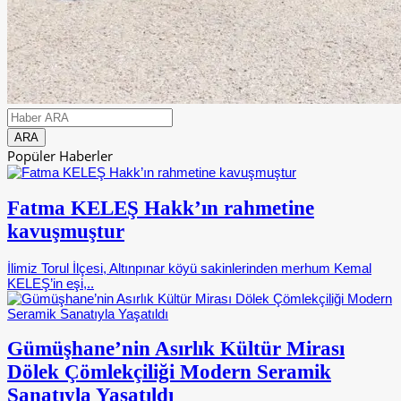
Popüler Haberler
Fatma KELEŞ Hakk’ın rahmetine
kavuşmuştur
İlimiz Torul İlçesi, Altınpınar köyü sakinlerinden merhum Kemal
KELEŞ’in eşi,..
Gümüşhane’nin Asırlık Kültür Mirası
Dölek Çömlekçiliği Modern Seramik
Sanatıyla Yaşatıldı