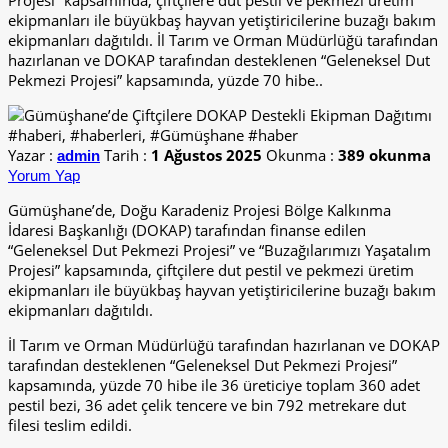
Projesi” kapsamında, çiftçilere dut pestil ve pekmezi üretim
ekipmanları ile büyükbaş hayvan yetiştiricilerine buzağı bakım
ekipmanları dağıtıldı. İl Tarım ve Orman Müdürlüğü tarafından
hazırlanan ve DOKAP tarafından desteklenen “Geleneksel Dut
Pekmezi Projesi” kapsamında, yüzde 70 hibe..
Yazar :
Tarih :
1 Ağustos 2025
Okunma :
389 okunma
admin
Yorum Yap
Gümüşhane’de, Doğu Karadeniz Projesi Bölge Kalkınma
İdaresi Başkanlığı (DOKAP) tarafından finanse edilen
“Geleneksel Dut Pekmezi Projesi” ve “Buzağılarımızı Yaşatalım
Projesi” kapsamında, çiftçilere dut pestil ve pekmezi üretim
ekipmanları ile büyükbaş hayvan yetiştiricilerine buzağı bakım
ekipmanları dağıtıldı.
İl Tarım ve Orman Müdürlüğü tarafından hazırlanan ve DOKAP
tarafından desteklenen “Geleneksel Dut Pekmezi Projesi”
kapsamında, yüzde 70 hibe ile 36 üreticiye toplam 360 adet
pestil bezi, 36 adet çelik tencere ve bin 792 metrekare dut
filesi teslim edildi.