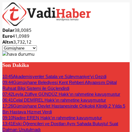
Dolar
38,0085
Euro
41,0989
Altın
3,732,12
Son Dakika
10:45
Akademisyenler Satala ve Süleymaniye’yi Gezdi
09:44
Gümüşhane Belediyesi Kent Rehberi Altyapısını Dijital
Ruhsat Bilgi Sistemi ile Güçlendirdi
07:42
Leyla Zülfiye GÜNDÜZ Hakk’ın rahmetine kavuşmuştur
06:41
Celal DEMİREL Hakk’ın rahmetine kavuşmuştur
17:26
Gümüşhane Devlet Hastanesinde Onkoloji Kliniği 2 Yılda 5
Bin Hastaya Hizmet Verdi
09:10
Nadire EREN Hakk’ın rahmetine kavuşmuştur
13:41
Eski Öğrencileri ve Dostları Aynı Sahada Buluştu! Suat
Dalman Unutulmadı