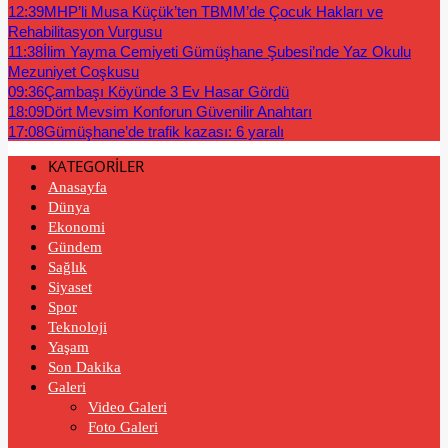
12:39
MHP’li Musa Küçük’ten TBMM’de Çocuk Hakları ve
Rehabilitasyon Vurgusu
11:38
İlim Yayma Cemiyeti Gümüşhane Şubesi’nde Yaz Okulu
Mezuniyet Coşkusu
09:36
Çambaşı Köyünde 3 Ev Hasar Gördü
18:09
Dört Mevsim Konforun Güvenilir Anahtarı
17:08
Gümüşhane’de trafik kazası: 6 yaralı
KATEGORİLER
Anasayfa
Dünya
Ekonomi
Gündem
Sağlık
Siyaset
Spor
Teknoloji
Yaşam
Son Dakika
Galeri
Video Galeri
Foto Galeri