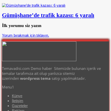
Gümüşhane’de trafik kazası: 6 yaralı
İlk yorumu siz yazın
Yorum bırakmak için tıklayın.
Temavadisi.com Demo haber Sitemizde bulunan içerik ve
temalar tarafımıza ait olup yanlızca sitemiz
üzerinden
wordpress tema
satışı yapılmaktadır.
Menu1
Künye
İletişim
Gazeteler
Reklam