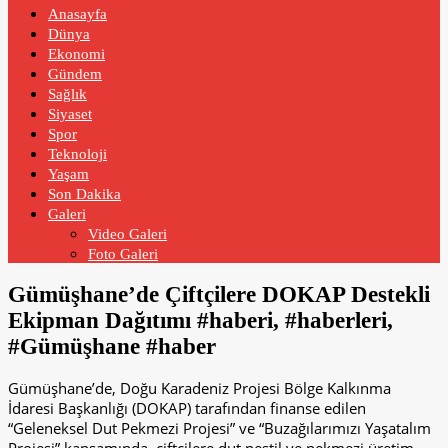
Anasayfa
Dünya
Ekonomi
Gündem
Sağlık
Siyaset
Spor
Teknoloji
Yaşam
Son Dakika
Galeri
Video Galeri
Foto Galeri
Gümüşhane’de Çiftçilere DOKAP Destekli
Ekipman Dağıtımı #haberi, #haberleri,
#Gümüşhane #haber
Gümüşhane’de, Doğu Karadeniz Projesi Bölge Kalkınma
İdaresi Başkanlığı (DOKAP) tarafından finanse edilen
“Geleneksel Dut Pekmezi Projesi” ve “Buzağılarımızı Yaşatalım