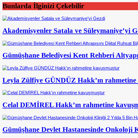
Bunlarda İlginizi Çekebilir
Akademisyenler Satala ve Süleymaniye’yi G
Gümüşhane Belediyesi Kent Rehberi Altyapısı
Leyla Zülfiye GÜNDÜZ Hakk’ın rahmetine
Celal DEMİREL Hakk’ın rahmetine kavuş
Gümüşhane Devlet Hastanesinde Onkoloji Kl