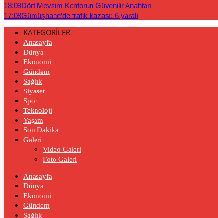
18:09
Dört Mevsim Konforun Güvenilir Anahtarı
17:08
Gümüşhane’de trafik kazası: 6 yaralı
KATEGORİLER
Anasayfa
Dünya
Ekonomi
Gündem
Sağlık
Siyaset
Spor
Teknoloji
Yaşam
Son Dakika
Galeri
Video Galeri
Foto Galeri
Anasayfa
Dünya
Ekonomi
Gündem
Sağlık