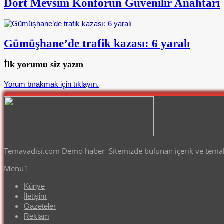
Dört Mevsim Konforun Güvenilir Anahtarı
Gümüşhane’de trafik kazası: 6 yaralı
İlk yorumu siz yazın
Yorum bırakmak için tıklayın.
Temavadisi.com Demo haber Sitemizde bulunan içerik ve temalar
Menu1
Künye
İletişim
Gazeteler
Reklam