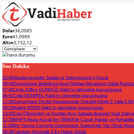
Dolar
38,0085
Euro
41,0989
Altın
3,732,12
Son Dakika
10:45
Akademisyenler Satala ve Süleymaniye’yi Gezdi
09:44
Gümüşhane Belediyesi Kent Rehberi Altyapısını Dijital Ruhsat B
07:42
Leyla Zülfiye GÜNDÜZ Hakk’ın rahmetine kavuşmuştur
06:41
Celal DEMİREL Hakk’ın rahmetine kavuşmuştur
17:26
Gümüşhane Devlet Hastanesinde Onkoloji Kliniği 2 Yılda 5 Bi
09:10
Nadire EREN Hakk’ın rahmetine kavuşmuştur
13:41
Eski Öğrencileri ve Dostları Aynı Sahada Buluştu! Suat Dalm
12:39
MHP’li Musa Küçük’ten TBMM’de Çocuk Hakları ve Rehabilit
11:38
İlim Yayma Cemiyeti Gümüşhane Şubesi’nde Yaz Okulu Mez
09:36
Çambaşı Köyünde 3 Ev Hasar Gördü