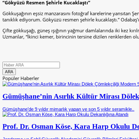
“Gökyüzü Resmen Şehirle Kucaklaştı”
Gökkuşağının eşsiz manzarasını fotoğraf karelerine yansıtan Şen
tanıklık ediyorum. Gökyüzü resmen şehirle kucaklaştı.” Odabaş’ı
Çifte gökkuşağı, güneş ışığının yağmur damlalarında iki kez kı
Uzmanlar, “İkinci kemer, birincinin tersine dizilen renklerden ol
Popüler Haberler
Gümüşhane’nin Asırlık Kültür Mirası Dölek
Gümüşhane’de 9 yıldır mimarlık yapan ve son 5 yıldır seramikle..
Prof. Dr. Osman Köse, Kara Harp Okulu De