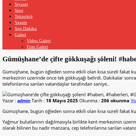
Siyaset
Spor
Teknoloji
Yaşam
Son Dakika
Galeri
Video Galeri
Foto Galeri
Gümüşhane’de çifte gökkuşağı şöleni! #hab
Gümüşhane, bugün öğleden sonra etkili olan kısa süreli fakat ku
merkezinin üzerinde önce tek gökkuşağı belirdi. Dakikalar sonra
telefonlarına sarılan vatandaşlar tarafından saniye..
Yazar :
Tarih :
18 Mayıs 2025
Okunma :
206 okunma
admin
Yo
Gümüşhane, bugün öğleden sonra etkili olan kısa süreli fakat ku
Yağmur bulutlarının dağılmasıyla birlikte kent merkezinin üzerin
olarak bilinen bu nadir manzara, cep telefonlarına sarılan vatan