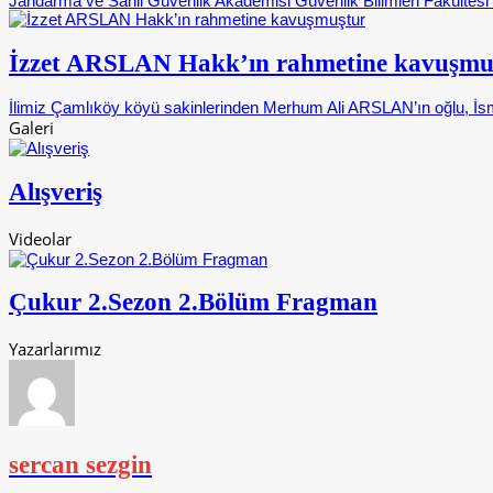
Jandarma ve Sahil Güvenlik Akademisi Güvenlik Bilimleri Fakültes
İzzet ARSLAN Hakk’ın rahmetine kavuşmu
İlimiz Çamlıköy köyü sakinlerinden Merhum Ali ARSLAN’ın oğlu, İsm
Galeri
Alışveriş
Videolar
Çukur 2.Sezon 2.Bölüm Fragman
Yazarlarımız
sercan sezgin