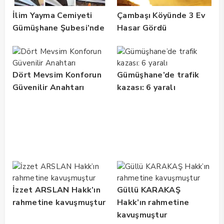
İlim Yayma Cemiyeti
Çambaşı Köyünde 3 Ev
Gümüşhane Şubesi’nde
Hasar Gördü
Yaz Okulu Mezuniyet
Coşkusu
Dört Mevsim Konforun
Gümüşhane’de trafik
Güvenilir Anahtarı
kazası: 6 yaralı
İzzet ARSLAN Hakk’ın
Güllü KARAKAŞ
rahmetine kavuşmuştur
Hakk’ın rahmetine
kavuşmuştur