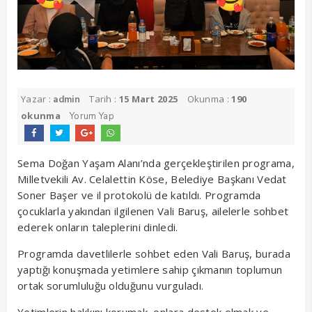
Yazar :
Tarih :
15 Mart 2025
Okunma :
190
admin
okunma
Yorum Yap
Sema Doğan Yaşam Alanı’nda gerçekleştirilen programa,
Milletvekili Av. Celalettin Köse, Belediye Başkanı Vedat
Soner Başer ve il protokolü de katıldı. Programda
çocuklarla yakından ilgilenen Vali Baruş, ailelerle sohbet
ederek onların taleplerini dinledi.
Programda davetlilerle sohbet eden Vali Baruş, burada
yaptığı konuşmada yetimlere sahip çıkmanın toplumun
ortak sorumluluğu olduğunu vurguladı.
Yetimlerin hakkını korumak, onlara destek olmak ve