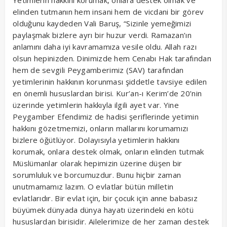
elinden tutmanın hem insani hem de vicdani bir görev
olduğunu kaydeden Vali Baruş, “Sizinle yemeğimizi
paylaşmak bizlere ayrı bir huzur verdi. Ramazan’ın
anlamını daha iyi kavramamıza vesile oldu. Allah razı
olsun hepinizden. Dinimizde hem Cenabı Hak tarafından
hem de sevgili Peygamberimiz (SAV) tarafından
yetimlerinin hakkının korunması şiddetle tavsiye edilen
en önemli hususlardan birisi. Kur’an-ı Kerim’de 20’nin
üzerinde yetimlerin hakkıyla ilgili ayet var. Yine
Peygamber Efendimiz de hadisi şeriflerinde yetimin
hakkını gözetmemizi, onların mallarını korumamızı
bizlere öğütlüyor. Dolayısıyla yetimlerin hakkını
korumak, onlara destek olmak, onların elinden tutmak
Müslümanlar olarak hepimizin üzerine düşen bir
sorumluluk ve borcumuzdur. Bunu hiçbir zaman
unutmamamız lazım. O evlatlar bütün milletin
evlatlarıdır. Bir evlat için, bir çocuk için anne babasız
büyümek dünyada dünya hayatı üzerindeki en kötü
hususlardan birisidir. Ailelerimize de her zaman destek