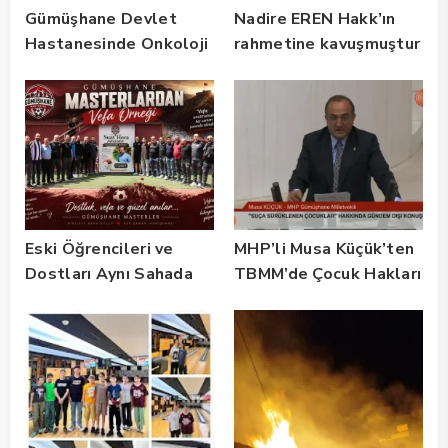
Gümüşhane Devlet
Nadire EREN Hakk’ın
Hastanesinde Onkoloji
rahmetine kavuşmuştur
Kliniği 2 Yılda 5 Bin
Hastaya Hizmet Verdi
Eski Öğrencileri ve
MHP’li Musa Küçük’ten
Dostları Aynı Sahada
TBMM’de Çocuk Hakları
Buluştu! Suat Dalman
ve Rehabilitasyon
Unutulmadı
Vurgusu