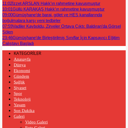
11:02
İzzet ARSLAN Hakk’ın rahmetine kavuşmuştur
10:01
Güllü KARAKAŞ Hakk’ın rahmetine kavuşmuştur
09:00
Gümüşhane’de baraj, gölet ve HES kanallarında
boğulmalara karşı yeni tedbirler
07:59
Vadiler Kayboldu, Zirveler Ortaya Çıktı: Baldıran’da Görsel
Şölen
23:46
Gümüşhane’de Birleştirilmiş Sınıflar İçin Kapsayıcı Eğitim
Çalıştayı Başladı
KATEGORİLER
Anasayfa
Dünya
Ekonomi
Gündem
Sağlık
Siyaset
Spor
Teknoloji
Yaşam
Son Dakika
Galeri
Video Galeri
Foto Galeri