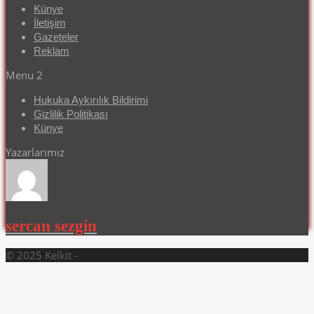
Künye
İletişim
Gazeteler
Reklam
Menu 2
Hukuka Aykırılık Bildirimi
Gizlilik Politikası
Künye
Yazarlarımız
sercan sezgin
© 2025 Kelkit -