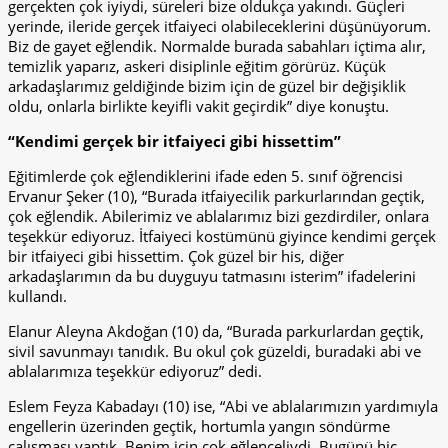
gerçekten çok iyiydi, süreleri bize oldukça yakındı. Güçleri
yerinde, ileride gerçek itfaiyeci olabileceklerini düşünüyorum.
Biz de gayet eğlendik. Normalde burada sabahları içtima alır,
temizlik yaparız, askeri disiplinle eğitim görürüz. Küçük
arkadaşlarımız geldiğinde bizim için de güzel bir değişiklik
oldu, onlarla birlikte keyifli vakit geçirdik” diye konuştu.
“Kendimi gerçek bir itfaiyeci gibi hissettim”
Eğitimlerde çok eğlendiklerini ifade eden 5. sınıf öğrencisi
Ervanur Şeker (10), “Burada itfaiyecilik parkurlarından geçtik,
çok eğlendik. Abilerimiz ve ablalarımız bizi gezdirdiler, onlara
teşekkür ediyoruz. İtfaiyeci kostümünü giyince kendimi gerçek
bir itfaiyeci gibi hissettim. Çok güzel bir his, diğer
arkadaşlarımın da bu duyguyu tatmasını isterim” ifadelerini
kullandı.
Elanur Aleyna Akdoğan (10) da, “Burada parkurlardan geçtik,
sivil savunmayı tanıdık. Bu okul çok güzeldi, buradaki abi ve
ablalarımıza teşekkür ediyoruz” dedi.
Eslem Feyza Kabadayı (10) ise, “Abi ve ablalarımızın yardımıyla
engellerin üzerinden geçtik, hortumla yangın söndürme
çalışması yaptık. Benim için çok eğlenceliydi. Bugünü hiç