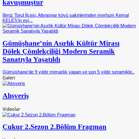
kavuşmuştur
İlimiz Torul İlçesi, Altınpınar köyü sakinlerinden merhum Kemal
KELEŞ’in eşi,..
Gümüşhane’nin Asırlık Kültür Mirası
Dölek Çömlekçiliği Modern Seramik
Sanatıyla Yaşatıldı
Gümüşhane’de 9 yıldır mimarlık yapan ve son 5 yıldır seramikle..
Galeri
Alışveriş
Videolar
Çukur 2.Sezon 2.Bölüm Fragman