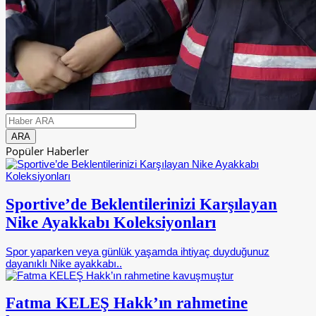
Popüler Haberler
Sportive’de Beklentilerinizi Karşılayan
Nike Ayakkabı Koleksiyonları
Spor yaparken veya günlük yaşamda ihtiyaç duyduğunuz
dayanıklı Nike ayakkabı..
Fatma KELEŞ Hakk’ın rahmetine