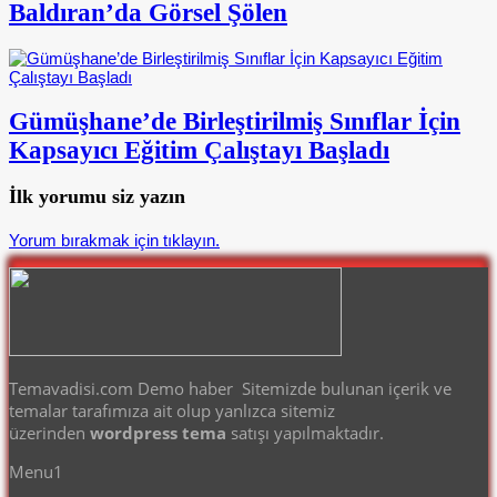
Baldıran’da Görsel Şölen
Gümüşhane’de Birleştirilmiş Sınıflar İçin
Kapsayıcı Eğitim Çalıştayı Başladı
İlk yorumu siz yazın
Yorum bırakmak için tıklayın.
Temavadisi.com Demo haber Sitemizde bulunan içerik ve
temalar tarafımıza ait olup yanlızca sitemiz
üzerinden
wordpress tema
satışı yapılmaktadır.
Menu1