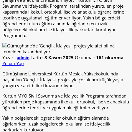
yangın ve afet bilinci kazandırılıyor. Kürtün MYO Sivil
Savunma ve İtfaiyecilik Programı tarafından yürütülen proje
kapsamında ilkokul, ortaokul, lise ve anaokulu öğrencilerine
teorik ve uygulamalı eğitimler veriliyor. Yakın bölgelerdeki
öğrenciler okulun eğitim alanında ağırlanırken, uzak
bölgelerdeki okullara ise itfaiyecilik parkurları kuruluyor.
Programda..
Yazar :
Tarih :
8 Kasım 2025
Okunma :
161 okunma
admin
Yorum Yap
Gümüşhane Üniversitesi Kürtün Meslek Yüksekokulu’nda
başlatılan ‘Gençlik İtfaiyesi’ projesiyle çocuklara küçük yaşta
yangın ve afet bilinci kazandırılıyor.
Kürtün MYO Sivil Savunma ve İtfaiyecilik Programı tarafından
yürütülen proje kapsamında ilkokul, ortaokul, lise ve anaokulu
öğrencilerine teorik ve uygulamalı eğitimler veriliyor.
Yakın bölgelerdeki öğrenciler okulun eğitim alanında
ağırlanırken, uzak bölgelerdeki okullara ise itfaiyecilik
parkurları kuruluyor.