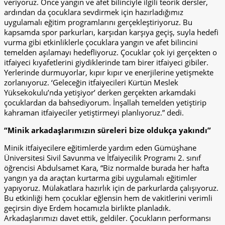
veriyoruz. Önce yangın ve afet bilinciyle ilgili teorik dersler,
ardından da çocuklara sevdirmek için hazırladığımız
uygulamalı eğitim programlarını gerçekleştiriyoruz. Bu
kapsamda spor parkurları, karşıdan karşıya geçiş, suyla hedefi
vurma gibi etkinliklerle çocuklara yangın ve afet bilincini
temelden aşılamayı hedefliyoruz. Çocuklar çok iyi gerçekten o
itfaiyeci kıyafetlerini giydiklerinde tam birer itfaiyeci gibiler.
Yerlerinde durmuyorlar, kıpır kıpır ve enerjilerine yetişmekte
zorlanıyoruz. ‘Geleceğin itfaiyecileri Kürtün Meslek
Yüksekokulu’nda yetişiyor’ derken gerçekten arkamdaki
çocuklardan da bahsediyorum. İnşallah temelden yetiştirip
kahraman itfaiyeciler yetiştirmeyi planlıyoruz.” dedi.
“Minik arkadaşlarımızın süreleri bize oldukça yakındı”
Minik itfaiyecilere eğitimlerde yardım eden Gümüşhane
Üniversitesi Sivil Savunma ve İtfaiyecilik Programı 2. sınıf
öğrencisi Abdulsamet Kara, “Biz normalde burada her hafta
yangın ya da araçtan kurtarma gibi uygulamalı eğitimler
yapıyoruz. Mülakatlara hazırlık için de parkurlarda çalışıyoruz.
Bu etkinliği hem çocuklar eğlensin hem de vakitlerini verimli
geçirsin diye Erdem hocamızla birlikte planladık.
Arkadaşlarımızı davet ettik, geldiler. Çocukların performansı