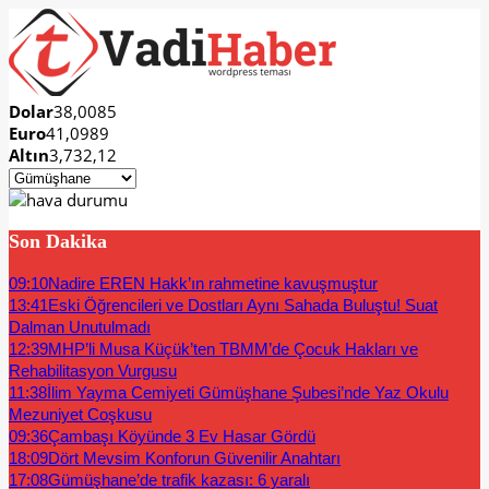
Dolar
38,0085
Euro
41,0989
Altın
3,732,12
Son Dakika
09:10
Nadire EREN Hakk’ın rahmetine kavuşmuştur
13:41
Eski Öğrencileri ve Dostları Aynı Sahada Buluştu! Suat
Dalman Unutulmadı
12:39
MHP’li Musa Küçük’ten TBMM’de Çocuk Hakları ve
Rehabilitasyon Vurgusu
11:38
İlim Yayma Cemiyeti Gümüşhane Şubesi’nde Yaz Okulu
Mezuniyet Coşkusu
09:36
Çambaşı Köyünde 3 Ev Hasar Gördü
18:09
Dört Mevsim Konforun Güvenilir Anahtarı
17:08
Gümüşhane’de trafik kazası: 6 yaralı