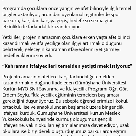
Programda çocuklara önce yangın ve afet bilinciyle ilgili temel
bilgiler aktarılıyor, ardından uygulamalı eğitimlerde spor
parkuru, karşıdan karşıya geçiş, hedefe su sıkma gibi
etkinliklerle farkındalık kazandırılıyor.
Yetkililer, projenin amacının çocuklara erken yaşta afet bilinci
kazandırmak ve itfaiyeciliğe olan ilgiyi artırmak olduğunu
belirterek, geleceğin kahraman itfaiyecilerini yetiştirmeyi
hedeflediklerini söyledi.
“Kahraman itfaiyecileri temelden yetiştirmek istiyoruz”
Projenin amacının afetlere karşı farkındalığı temelden
kazandırmak olduğunu ifade eden Gümüşhane Üniversitesi
Kürtün MYO Sivil Savunma ve İtfaiyecilik Programı Öğr. Gör.
Erdem Soylu, “İtfaiyecilik eğitiminin temelden başlaması
gerektiğini düşünüyoruz. Bu sebeple öğrencilerimize ilkokul,
ortaokul, lise ve anaokulundan başlamak üzere bir gençlik
itfaiyesi kurduk. Gümüşhane Üniversitesi Kürtün Meslek
Yüksekokulu bünyesinde kurmuş olduğumuz gençlik
itfaiyesine, yakın okulları eğitim alanımıza davet ediyor, uzak
okullara ise biz giderek oluşturduğumuz parkurlarda eğitim