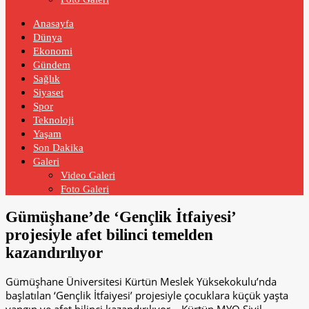
Anasayfa
Dünya
Ekonomi
Gündem
Sağlık
Siyaset
Spor
Teknoloji
Yaşam
Son Dakika
Galeri
Video Galeri
Foto Galeri
Gümüşhane’de ‘Gençlik İtfaiyesi’
projesiyle afet bilinci temelden
kazandırılıyor
Gümüşhane Üniversitesi Kürtün Meslek Yüksekokulu’nda
başlatılan ‘Gençlik İtfaiyesi’ projesiyle çocuklara küçük yaşta