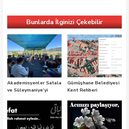
Bunlarda İlginizi Çekebilir
Akademisyenler Satala
Gümüşhane Belediyesi
ve Süleymaniye’yi
Kent Rehberi
Gezdi
Altyapısını Dijital
Ruhsat Bilgi Sistemi
ile Güçlendirdi