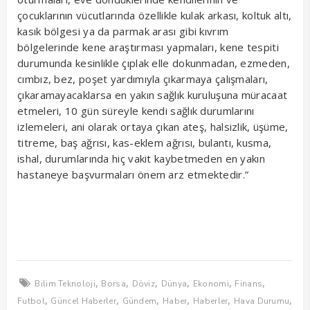
çocuklarının vücutlarında özellikle kulak arkası, koltuk altı,
kasık bölgesi ya da parmak arası gibi kıvrım
bölgelerinde kene araştırması yapmaları, kene tespiti
durumunda kesinlikle çıplak elle dokunmadan, ezmeden,
cımbız, bez, poşet yardımıyla çıkarmaya çalışmaları,
çıkaramayacaklarsa en yakın sağlık kuruluşuna müracaat
etmeleri, 10 gün süreyle kendi sağlık durumlarını
izlemeleri, ani olarak ortaya çıkan ateş, halsizlik, üşüme,
titreme, baş ağrısı, kas-eklem ağrısı, bulantı, kusma,
ishal, durumlarında hiç vakit kaybetmeden en yakın
hastaneye başvurmaları önem arz etmektedir.”
,
,
,
,
,
,
Bilim Teknoloji
Borsa
Döviz
Dünya
Ekonomi
Finans
,
,
,
,
,
,
Futbol
Güncel Haberler
Gündem
Haber
Haberler
Hava Durumu