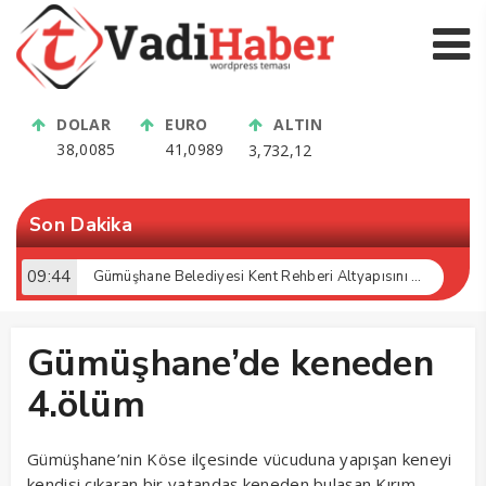
DOLAR
EURO
ALTIN
38,0085
41,0989
3,732,12
Son Dakika
09:44
Gümüşhane Belediyesi Kent Rehberi Altyapısını Dijital Ruhsat Bilgi Sistemi ile Güçlendirdi
Gümüşhane’de keneden
4.ölüm
Gümüşhane’nin Köse ilçesinde vücuduna yapışan keneyi
kendisi çıkaran bir vatandaş keneden bulaşan Kırım