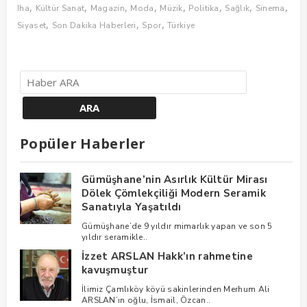
,
,
,
,
,
,
,
,
Iha
Kültür Sanat
Magazin
Moda
Müzik
Politika
Sağlık
Sinema
,
,
,
Siyaset
Son Dakika Haberleri
Spor
Türkiye
Popüler Haberler
Gümüşhane’nin Asırlık Kültür Mirası
Dölek Çömlekçiliği Modern Seramik
Sanatıyla Yaşatıldı
Gümüşhane’de 9 yıldır mimarlık yapan ve son 5
yıldır seramikle..
İzzet ARSLAN Hakk’ın rahmetine
kavuşmuştur
İlimiz Çamlıköy köyü sakinlerinden Merhum Ali
ARSLAN’ın oğlu, İsmail, Özcan..