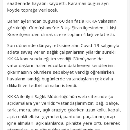
saatlerinde hayatını kaybetti. Karaman bugün aynı
köyde toprağa verilecek.
Bahar aylarından bugüne 60’dan fazla KKKA vakasının
görüldüğü Gümüşhane’de 3 kişi Şiran ilçesinden, 1 kişi
Köse ilçesinden olmak üzere toplam 4 kişi vefat etti.
Son dönemde dünyayı etkisine alan Covid-19 salgınıyla
adeta savaş veren sağlık çalışanlarının yıllardır sürekli
KKKA konusunda eğitim verdiği Gümüşhane’de
vatandaşların halen vücutlarındaki keneyi kendilerinin
çıkarmasının ölümlere sebebiyet verdiği öğrenilirken,
havaların ısındığı bugünlerde vatandaşların çok daha
dikkatli ve tedbirli olmaları istendi.
KKKA ile ilgili Sağlık Müdürlüğü’nün web sitesinde şu
açıklamalara yer verildi: “Vatandaşlarımızın; bağ, bahçe,
tarla, mera, ahır, açık araziye çıkarken uzun kollu, kapalı,
açık renkli elbise giymeleri, pantolon paçalarını çorap
içine almaları, açık alanlarda, piknikte yere örtü sererek
oturmaları, eve döndüklerinde kendilerinin ve