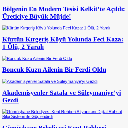
Bölgenin En Modern Tesisi Kelkit’te Açıldı:
Üreticiye Büyük Müjde!
Kürtün Kırgeriş Köyü Yolunda Feci Kaza:
1 Ölü, 2 Yaralı
Boncuk Kuzu Ailenin Bir Ferdi Oldu
Akademisyenler Satala ve Süleymaniye’yi
Gezdi
Gümüşhane Belediyesi Kent Rehberi