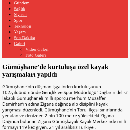
Gündem
Sağlık
Siyaset
Spor
Teknoloji
Yaşam
Son Dakika
Galeri
Video Galeri
Foto Galeri
Gümüşhane’de kurtuluşa özel kayak
yarışmaları yapıldı
Gümüşhane’nin düşman işgalinden kurtuluşunun
102.yıldönümünde Gençlik ve Spor Müdürlüğü ‘Dağların delisi’
lakaplı Gümüşhaneli milli sporcu merhum Muzaffer
Demirhan’ın adına Zigana dağında alp disiplini kayak
yarışması düzenledi. Gümüşhane’nin Torul ilçesi sınırlarında
yer alan ve denizden 2 bin 100 metre yüksekteki Zigana
Dağında bulunan Zigana Gümüşkayak Kayak Merkezinde milli
formayı 119 kez giyen, 21 yıl aralıksız Türkiye..