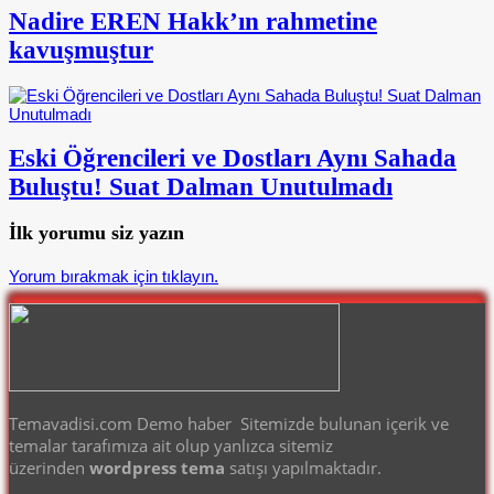
Nadire EREN Hakk’ın rahmetine
kavuşmuştur
Eski Öğrencileri ve Dostları Aynı Sahada
Buluştu! Suat Dalman Unutulmadı
İlk yorumu siz yazın
Yorum bırakmak için tıklayın.
Temavadisi.com Demo haber Sitemizde bulunan içerik ve
temalar tarafımıza ait olup yanlızca sitemiz
üzerinden
wordpress tema
satışı yapılmaktadır.