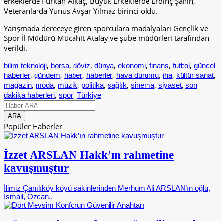
erkeklerde Furkan Alkaç, Büyük Erkeklerde Erdinç Şahin,
Veteranlarda Yunus Avşar Yılmaz birinci oldu.
Yarışmada dereceye giren sporculara madalyaları Gençlik ve
Spor İl Müdürü Mücahit Atalay ve şube müdürleri tarafından
verildi.
,
,
,
,
,
,
,
bilim teknoloji
borsa
döviz
dünya
ekonomi
finans
futbol
güncel
,
,
,
,
,
,
,
haberler
gündem
haber
haberler
hava durumu
iha
kültür sanat
,
,
,
,
,
,
,
magazin
moda
müzik
politika
sağlık
sinema
siyaset
son
,
,
dakika haberleri
spor
Türkiye
Popüler Haberler
İzzet ARSLAN Hakk’ın rahmetine
kavuşmuştur
İlimiz Çamlıköy köyü sakinlerinden Merhum Ali ARSLAN’ın oğlu,
İsmail, Özcan..