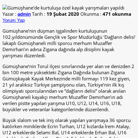
Yazar :
Tarih :
19 Şubat 2020
Okunma :
471 okunma
admin
Yorum Yap
Gümüşhane’nin düşman işgalinden kurtuluşunun
102.yıldönümünde Gençlik ve Spor Müdürlüğü ‘Dağların delisi’
lakaplı Gümüşhaneli milli sporcu merhum Muzaffer
Demirhan’ın adına Zigana dağında alp disiplini kayak
yarışması düzenledi.
Gümüşhane’nin Torul ilçesi sınırlarında yer alan ve denizden 2
bin 100 metre yüksekteki Zigana Dağında bulunan Zigana
Gümüşkayak Kayak Merkezinde milli formayı 119 kez giyen,
21 yıl aralıksız Türkiye şampiyonu olan, Türkiye’nin ilk kış
olimpiyatı sporcularından ve “dağların delisi” olarak anılan
Gümüşhaneli kayakçı merhum Muzaffer Demirhan’ın adı
verilen pistte yapılan yarışma U10, U12, U14, U16, U18,
büyükler ve veteranlar kategorilerinde düzenlendi.
Büyük slalom ve tek iniş olarak yapılan yarışmaya 36 sporcu
katılırken miniklerde Ecrin Turhan, U12 kızlarda İrem Atalay,
U12 erkeklerde Selami Bal, U14 erkeklerde Erhan Bal, U16