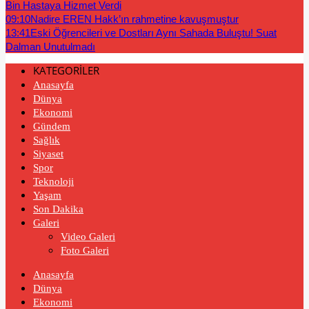
Bin Hastaya Hizmet Verdi
09:10
Nadire EREN Hakk’ın rahmetine kavuşmuştur
13:41
Eski Öğrencileri ve Dostları Aynı Sahada Buluştu! Suat
Dalman Unutulmadı
KATEGORİLER
Anasayfa
Dünya
Ekonomi
Gündem
Sağlık
Siyaset
Spor
Teknoloji
Yaşam
Son Dakika
Galeri
Video Galeri
Foto Galeri
Anasayfa
Dünya
Ekonomi