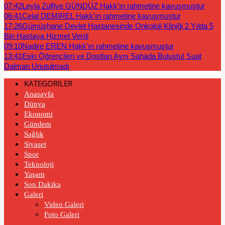
07:42
Leyla Zülfiye GÜNDÜZ Hakk’ın rahmetine kavuşmuştur
06:41
Celal DEMİREL Hakk’ın rahmetine kavuşmuştur
17:26
Gümüşhane Devlet Hastanesinde Onkoloji Kliniği 2 Yılda 5
Bin Hastaya Hizmet Verdi
09:10
Nadire EREN Hakk’ın rahmetine kavuşmuştur
13:41
Eski Öğrencileri ve Dostları Aynı Sahada Buluştu! Suat
Dalman Unutulmadı
KATEGORİLER
Anasayfa
Dünya
Ekonomi
Gündem
Sağlık
Siyaset
Spor
Teknoloji
Yaşam
Son Dakika
Galeri
Video Galeri
Foto Galeri