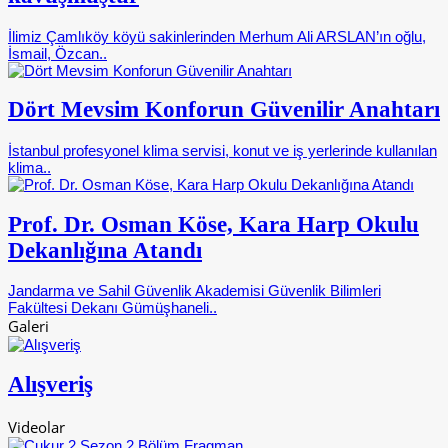
İlimiz Çamlıköy köyü sakinlerinden Merhum Ali ARSLAN’ın oğlu,
İsmail, Özcan..
Dört Mevsim Konforun Güvenilir Anahtarı
İstanbul profesyonel klima servisi, konut ve iş yerlerinde kullanılan
klima..
Prof. Dr. Osman Köse, Kara Harp Okulu
Dekanlığına Atandı
Jandarma ve Sahil Güvenlik Akademisi Güvenlik Bilimleri
Fakültesi Dekanı Gümüşhaneli..
Galeri
Alışveriş
Videolar