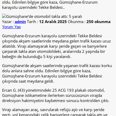
oldu. Edinilen bilgiye göre kaza, Gümüşhane-Erzurum
karayolu üzerindeki Tekke Beldesi..
Yazar :
Tarih :
12 Aralık 2025
Okunma :
250 okunma
admin
Yorum Yap
Gümüşhane-Erzurum karayolu üzerindeki Tekke Beldesi
çıkışında akşam saatlerinde meydana gelen trafik kazası ucuz
atlatıldı. Virajı alamayarak karşı şeride geçen ve bariyerlere
çarparak takla atan otomobildeki, aralarında 2 yaşında bir
bebeğin de bulunduğu 5 kişi yaralandı.
Gümüşhane’de akşam saatlerinde yaşanan trafik kazası korku
dolu anlara sahne oldu. Edinilen bilgiye göre kaza,
Gümüşhane-Erzurum karayolu üzerindeki Tekke Beldesi
çıkışında saat meydana geldi.
Ercan G. (43) yönetimindeki 25 ACG 193 plakalı otomobil,
Gümüşhane istikametine ilerlerken sürücüsünün virajda
direksiyon hakimiyetini kaybetmesi sonucu kontrolden çıktı.
Virajı alamayan araç, savrularak refüjü aştı ve karşı şeride
geçti, yol kenarındaki çelik bariyerlere çarparak takla attı ve