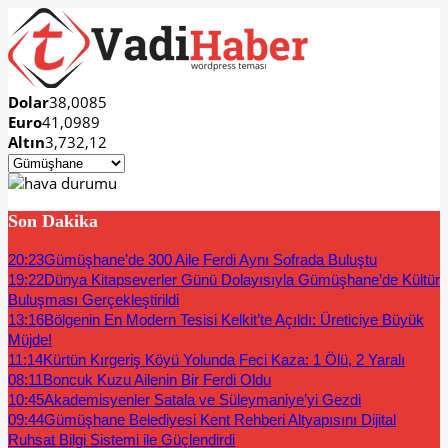
Dolar
38,0085
Euro
41,0989
Altın
3,732,12
Son Dakika
20:23
Gümüşhane’de 300 Aile Ferdi Aynı Sofrada Buluştu
19:22
Dünya Kitapseverler Günü Dolayısıyla Gümüşhane’de Kültür
Buluşması Gerçekleştirildi
13:16
Bölgenin En Modern Tesisi Kelkit’te Açıldı: Üreticiye Büyük
Müjde!
11:14
Kürtün Kırgeriş Köyü Yolunda Feci Kaza: 1 Ölü, 2 Yaralı
08:11
Boncuk Kuzu Ailenin Bir Ferdi Oldu
10:45
Akademisyenler Satala ve Süleymaniye’yi Gezdi
09:44
Gümüşhane Belediyesi Kent Rehberi Altyapısını Dijital
Ruhsat Bilgi Sistemi ile Güçlendirdi