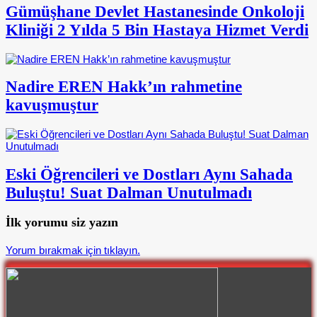
Gümüşhane Devlet Hastanesinde Onkoloji
Kliniği 2 Yılda 5 Bin Hastaya Hizmet Verdi
Nadire EREN Hakk’ın rahmetine
kavuşmuştur
Eski Öğrencileri ve Dostları Aynı Sahada
Buluştu! Suat Dalman Unutulmadı
İlk yorumu siz yazın
Yorum bırakmak için tıklayın.